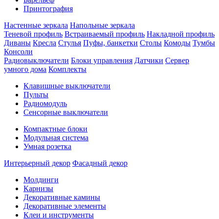
Принтография
Настенные зеркала
Напольные зеркала
Теневой профиль
Встраиваемый профиль
Накладной профиль
Диваны
Кресла
Стулья
Пуфы, банкетки
Столы
Комоды
Тумбы
Консоли
Радиовыключатели
Блоки управления
Датчики
Сервер
умного дома
Комплекты
Клавишные выключатели
Пульты
Радиомодуль
Сенсорные выключатели
Компактные блоки
Модульная система
Умная розетка
Интерьерный декор
Фасадный декор
Молдинги
Карнизы
Декоративные камины
Декоративные элементы
Клеи и инструменты