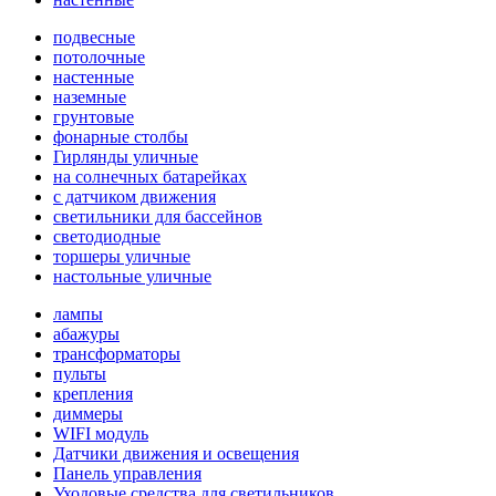
подвесные
потолочные
настенные
наземные
грунтовые
фонарные столбы
Гирлянды уличные
на солнечных батарейках
с датчиком движения
светильники для бассейнов
светодиодные
торшеры уличные
настольные уличные
лампы
абажуры
трансформаторы
пульты
крепления
диммеры
WIFI модуль
Датчики движения и освещения
Панель управления
Уходовые средства для светильников