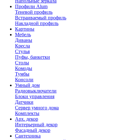
Напольные зеркала
Профили Alum
Теневой профиль
Встраиваемый профиль
Накладной профиль
Картины
Мебель
Диваны
Кресла
Стулья
Пуфы, банкетки
Столы
Комоды
Тумбы
Консоли
Умный дом
Радиовыключатели
Блоки управления
Датчики
Сервер умного дома
Комплекты
Арх. декор
Интерьерный декор
Фасадный декор
Сантехника