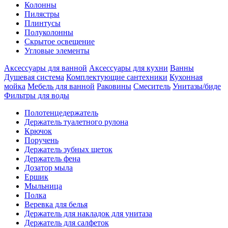
Колонны
Пилястры
Плинтусы
Полуколонны
Скрытое освещение
Угловые элементы
Аксессуары для ванной
Аксессуары для кухни
Ванны
Душевая система
Комплектующие сантехники
Кухонная
мойка
Мебель для ванной
Раковины
Смеситель
Унитазы/биде
Фильтры для воды
Полотенцедержатель
Держатель туалетного рулона
Крючок
Поручень
Держатель зубных щеток
Держатель фена
Дозатор мыла
Eршик
Мыльница
Полка
Веревка для белья
Держатель для накладок для унитаза
Держатель для салфеток