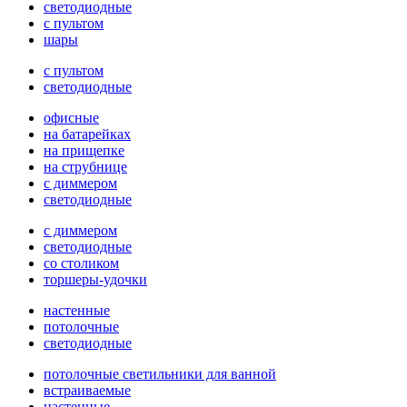
светодиодные
с пультом
шары
с пультом
светодиодные
офисные
на батарейках
на прищепке
на струбнице
с диммером
светодиодные
с диммером
светодиодные
со столиком
торшеры-удочки
настенные
потолочные
светодиодные
потолочные светильники для ванной
встраиваемые
настенные