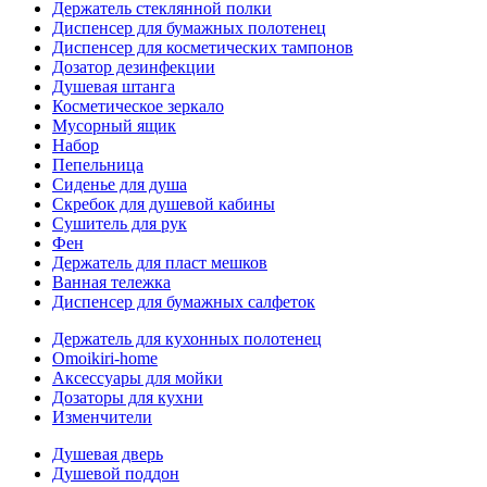
Держатель стеклянной полки
Диспенсер для бумажных полотенец
Диспенсер для косметических тампонов
Дозатор дезинфекции
Душевая штанга
Косметическое зеркало
Мусорный ящик
Набор
Пепельница
Сиденье для душа
Скребок для душевой кабины
Сушитель для рук
Фен
Держатель для пласт мешков
Ванная тележка
Диспенсер для бумажных салфеток
Держатель для кухонных полотенец
Omoikiri-home
Аксессуары для мойки
Дозаторы для кухни
Изменчители
Душевая дверь
Душевой поддон