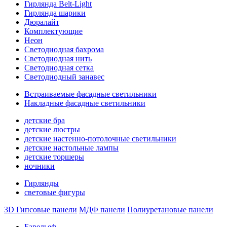
Гирлянда Belt-Light
Гирлянда шарики
Дюралайт
Комплектующие
Неон
Светодиодная бахрома
Светодиодная нить
Светодиодная сетка
Светодиодный занавес
Встраиваемые фасадные светильники
Накладные фасадные светильники
детские бра
детские люстры
детские настенно-потолочные светильники
детские настольные лампы
детские торшеры
ночники
Гирлянды
световые фигуры
3D Гипсовые панели
МДФ панели
Полиуретановые панели
Барельеф