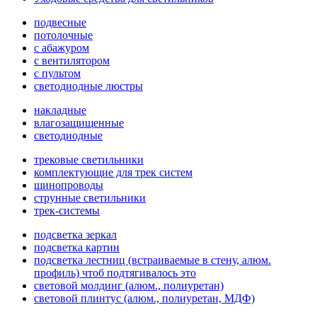
подвесные
потолочные
с абажуром
с вентилятором
с пультом
светодиодные люстры
накладные
влагозащищенные
светодиодные
трековые светильники
комплектующие для трек систем
шинопроводы
струнные светильники
трек-системы
подсветка зеркал
подсветка картин
подсветка лестниц (встраиваемые в стену, алюм.
профиль) чтоб подтягивалось это
световой молдинг (алюм., полиуретан)
световой плинтус (алюм., полиуретан, МДФ)