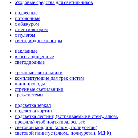
Уходовые средства для светильников
подвесные
потолочные
с абажуром
с вентилятором
с пультом
светодиодные люстры
накладные
влагозащищенные
светодиодные
трековые светильники
комплектующие для трек систем
шинопроводы
струнные светильники
трек-системы
подсветка зеркал
подсветка картин
подсветка лестниц (встраиваемые в стену, алюм.
профиль) чтоб подтягивалось это
световой молдинг (алюм., полиуретан)
световой плинтус (алюм., полиуретан, МДФ)