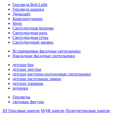
Гирлянда Belt-Light
Гирлянда шарики
Дюралайт
Комплектующие
Неон
Светодиодная бахрома
Светодиодная нить
Светодиодная сетка
Светодиодный занавес
Встраиваемые фасадные светильники
Накладные фасадные светильники
детские бра
детские люстры
детские настенно-потолочные светильники
детские настольные лампы
детские торшеры
ночники
Гирлянды
световые фигуры
3D Гипсовые панели
МДФ панели
Полиуретановые панели