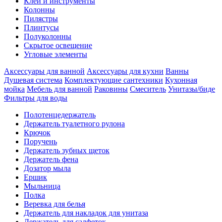
Клеи и инструменты
Колонны
Пилястры
Плинтусы
Полуколонны
Скрытое освещение
Угловые элементы
Аксессуары для ванной
Аксессуары для кухни
Ванны
Душевая система
Комплектующие сантехники
Кухонная
мойка
Мебель для ванной
Раковины
Смеситель
Унитазы/биде
Фильтры для воды
Полотенцедержатель
Держатель туалетного рулона
Крючок
Поручень
Держатель зубных щеток
Держатель фена
Дозатор мыла
Eршик
Мыльница
Полка
Веревка для белья
Держатель для накладок для унитаза
Держатель для салфеток