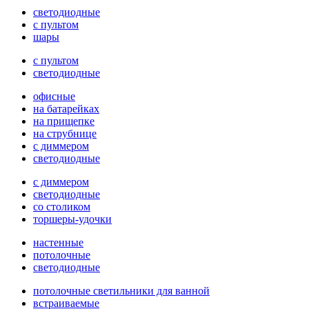
светодиодные
с пультом
шары
с пультом
светодиодные
офисные
на батарейках
на прищепке
на струбнице
с диммером
светодиодные
с диммером
светодиодные
со столиком
торшеры-удочки
настенные
потолочные
светодиодные
потолочные светильники для ванной
встраиваемые