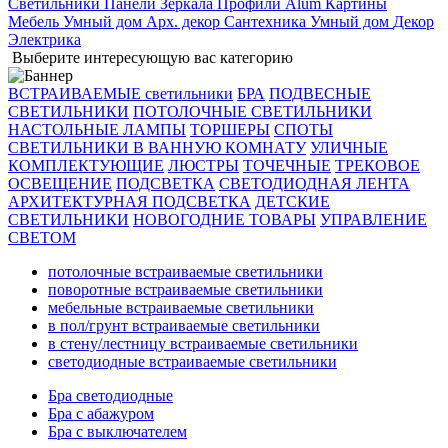
Светильники
Панели
Зеркала
Профили Alum
Картины
Мебель
Умный дом
Арх. декор
Сантехника
Умный дом
Декор
Электрика
Выберите интересующую вас категорию
ВСТРАИВАЕМЫЕ светильники
БРА
ПОДВЕСНЫЕ
СВЕТИЛЬНИКИ
ПОТОЛОЧНЫЕ СВЕТИЛЬНИКИ
НАСТОЛЬНЫЕ ЛАМПЫ
ТОРШЕРЫ
СПОТЫ
СВЕТИЛЬНИКИ В ВАННУЮ КОМНАТУ
УЛИЧНЫЕ
КОМПЛЕКТУЮЩИЕ
ЛЮСТРЫ
ТОЧЕЧНЫЕ
ТРЕКОВОЕ
ОСВЕЩЕНИЕ
ПОДСВЕТКА
СВЕТОДИОДНАЯ ЛЕНТА
АРХИТЕКТУРНАЯ ПОДСВЕТКА
ДЕТСКИЕ
СВЕТИЛЬНИКИ
НОВОГОДНИЕ ТОВАРЫ
УПРАВЛЕНИЕ
СВЕТОМ
потолочные встраиваемые светильники
поворотные встраиваемые светильники
мебельные встраиваемые светильники
в пол/грунт встраиваемые светильники
в стену/лестницу встраиваемые светильники
светодиодные встраиваемые светильники
Бра светодиодные
Бра с абажуром
Бра с выключателем