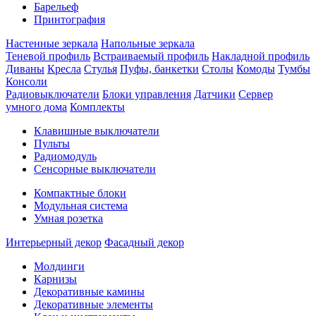
Барельеф
Принтография
Настенные зеркала
Напольные зеркала
Теневой профиль
Встраиваемый профиль
Накладной профиль
Диваны
Кресла
Стулья
Пуфы, банкетки
Столы
Комоды
Тумбы
Консоли
Радиовыключатели
Блоки управления
Датчики
Сервер
умного дома
Комплекты
Клавишные выключатели
Пульты
Радиомодуль
Сенсорные выключатели
Компактные блоки
Модульная система
Умная розетка
Интерьерный декор
Фасадный декор
Молдинги
Карнизы
Декоративные камины
Декоративные элементы