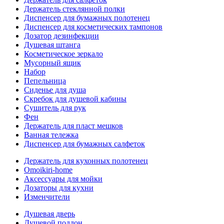
Держатель стеклянной полки
Диспенсер для бумажных полотенец
Диспенсер для косметических тампонов
Дозатор дезинфекции
Душевая штанга
Косметическое зеркало
Мусорный ящик
Набор
Пепельница
Сиденье для душа
Скребок для душевой кабины
Сушитель для рук
Фен
Держатель для пласт мешков
Ванная тележка
Диспенсер для бумажных салфеток
Держатель для кухонных полотенец
Omoikiri-home
Аксессуары для мойки
Дозаторы для кухни
Изменчители
Душевая дверь
Душевой поддон