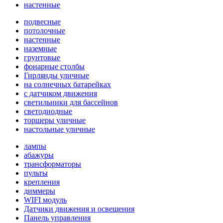
настенные
подвесные
потолочные
настенные
наземные
грунтовые
фонарные столбы
Гирлянды уличные
на солнечных батарейках
с датчиком движения
светильники для бассейнов
светодиодные
торшеры уличные
настольные уличные
лампы
абажуры
трансформаторы
пульты
крепления
диммеры
WIFI модуль
Датчики движения и освещения
Панель управления