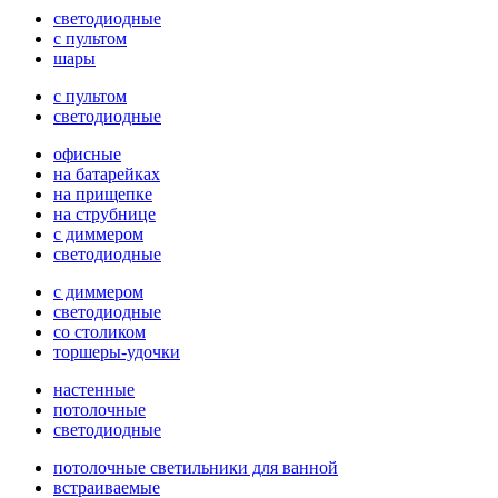
светодиодные
с пультом
шары
с пультом
светодиодные
офисные
на батарейках
на прищепке
на струбнице
с диммером
светодиодные
с диммером
светодиодные
со столиком
торшеры-удочки
настенные
потолочные
светодиодные
потолочные светильники для ванной
встраиваемые