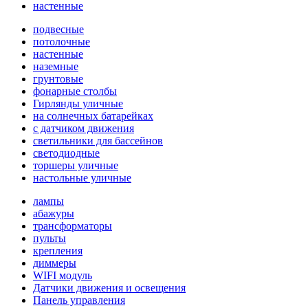
настенные
подвесные
потолочные
настенные
наземные
грунтовые
фонарные столбы
Гирлянды уличные
на солнечных батарейках
с датчиком движения
светильники для бассейнов
светодиодные
торшеры уличные
настольные уличные
лампы
абажуры
трансформаторы
пульты
крепления
диммеры
WIFI модуль
Датчики движения и освещения
Панель управления