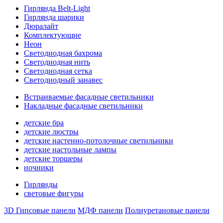
Гирлянда Belt-Light
Гирлянда шарики
Дюралайт
Комплектующие
Неон
Светодиодная бахрома
Светодиодная нить
Светодиодная сетка
Светодиодный занавес
Встраиваемые фасадные светильники
Накладные фасадные светильники
детские бра
детские люстры
детские настенно-потолочные светильники
детские настольные лампы
детские торшеры
ночники
Гирлянды
световые фигуры
3D Гипсовые панели
МДФ панели
Полиуретановые панели