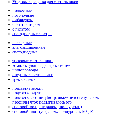
Уходовые средства для светильников
подвесные
потолочные
с абажуром
с вентилятором
с пультом
светодиодные люстры
накладные
влагозащищенные
светодиодные
трековые светильники
комплектующие для трек систем
шинопроводы
струнные светильники
трек-системы
подсветка зеркал
подсветка картин
подсветка лестниц (встраиваемые в стену, алюм.
профиль) чтоб подтягивалось это
световой молдинг (алюм., полиуретан)
световой плинтус (алюм., полиуретан, МДФ)