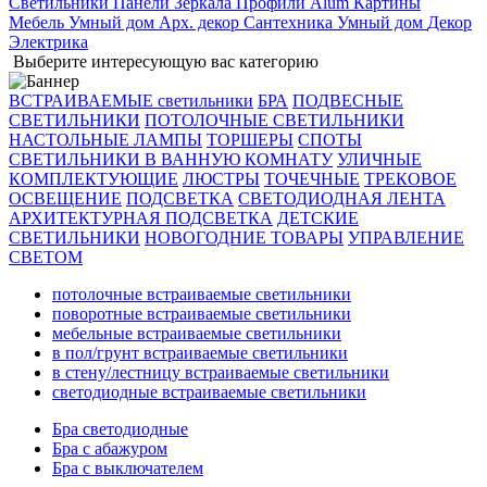
Светильники
Панели
Зеркала
Профили Alum
Картины
Мебель
Умный дом
Арх. декор
Сантехника
Умный дом
Декор
Электрика
Выберите интересующую вас категорию
ВСТРАИВАЕМЫЕ светильники
БРА
ПОДВЕСНЫЕ
СВЕТИЛЬНИКИ
ПОТОЛОЧНЫЕ СВЕТИЛЬНИКИ
НАСТОЛЬНЫЕ ЛАМПЫ
ТОРШЕРЫ
СПОТЫ
СВЕТИЛЬНИКИ В ВАННУЮ КОМНАТУ
УЛИЧНЫЕ
КОМПЛЕКТУЮЩИЕ
ЛЮСТРЫ
ТОЧЕЧНЫЕ
ТРЕКОВОЕ
ОСВЕЩЕНИЕ
ПОДСВЕТКА
СВЕТОДИОДНАЯ ЛЕНТА
АРХИТЕКТУРНАЯ ПОДСВЕТКА
ДЕТСКИЕ
СВЕТИЛЬНИКИ
НОВОГОДНИЕ ТОВАРЫ
УПРАВЛЕНИЕ
СВЕТОМ
потолочные встраиваемые светильники
поворотные встраиваемые светильники
мебельные встраиваемые светильники
в пол/грунт встраиваемые светильники
в стену/лестницу встраиваемые светильники
светодиодные встраиваемые светильники
Бра светодиодные
Бра с абажуром
Бра с выключателем