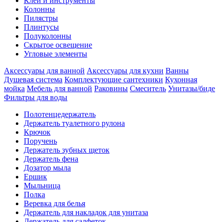
Клеи и инструменты
Колонны
Пилястры
Плинтусы
Полуколонны
Скрытое освещение
Угловые элементы
Аксессуары для ванной
Аксессуары для кухни
Ванны
Душевая система
Комплектующие сантехники
Кухонная
мойка
Мебель для ванной
Раковины
Смеситель
Унитазы/биде
Фильтры для воды
Полотенцедержатель
Держатель туалетного рулона
Крючок
Поручень
Держатель зубных щеток
Держатель фена
Дозатор мыла
Eршик
Мыльница
Полка
Веревка для белья
Держатель для накладок для унитаза
Держатель для салфеток