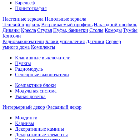
Барельеф
Принтография
Настенные зеркала
Напольные зеркала
Теневой профиль
Встраиваемый профиль
Накладной профиль
Диваны
Кресла
Стулья
Пуфы, банкетки
Столы
Комоды
Тумбы
Консоли
Радиовыключатели
Блоки управления
Датчики
Сервер
умного дома
Комплекты
Клавишные выключатели
Пульты
Радиомодуль
Сенсорные выключатели
Компактные блоки
Модульная система
Умная розетка
Интерьерный декор
Фасадный декор
Молдинги
Карнизы
Декоративные камины
Декоративные элементы