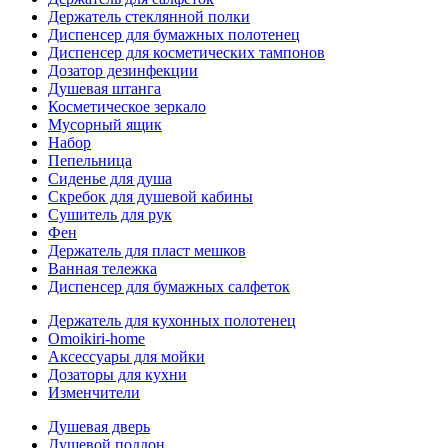
Держатель стеклянной полки
Диспенсер для бумажных полотенец
Диспенсер для косметических тампонов
Дозатор дезинфекции
Душевая штанга
Косметическое зеркало
Мусорный ящик
Набор
Пепельница
Сиденье для душа
Скребок для душевой кабины
Сушитель для рук
Фен
Держатель для пласт мешков
Ванная тележка
Диспенсер для бумажных салфеток
Держатель для кухонных полотенец
Omoikiri-home
Аксессуары для мойки
Дозаторы для кухни
Изменчители
Душевая дверь
Душевой поддон