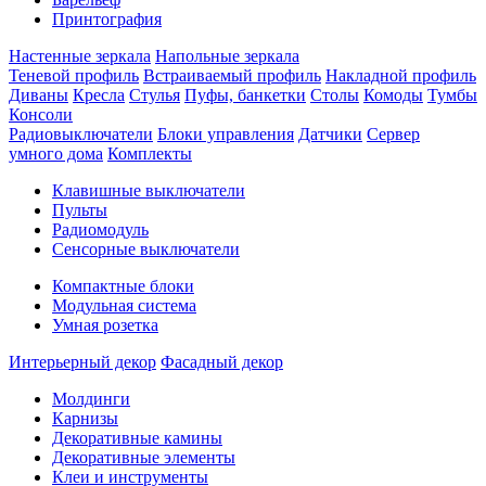
Принтография
Настенные зеркала
Напольные зеркала
Теневой профиль
Встраиваемый профиль
Накладной профиль
Диваны
Кресла
Стулья
Пуфы, банкетки
Столы
Комоды
Тумбы
Консоли
Радиовыключатели
Блоки управления
Датчики
Сервер
умного дома
Комплекты
Клавишные выключатели
Пульты
Радиомодуль
Сенсорные выключатели
Компактные блоки
Модульная система
Умная розетка
Интерьерный декор
Фасадный декор
Молдинги
Карнизы
Декоративные камины
Декоративные элементы
Клеи и инструменты