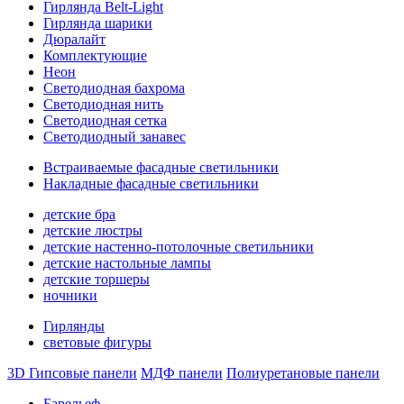
Гирлянда Belt-Light
Гирлянда шарики
Дюралайт
Комплектующие
Неон
Светодиодная бахрома
Светодиодная нить
Светодиодная сетка
Светодиодный занавес
Встраиваемые фасадные светильники
Накладные фасадные светильники
детские бра
детские люстры
детские настенно-потолочные светильники
детские настольные лампы
детские торшеры
ночники
Гирлянды
световые фигуры
3D Гипсовые панели
МДФ панели
Полиуретановые панели
Барельеф