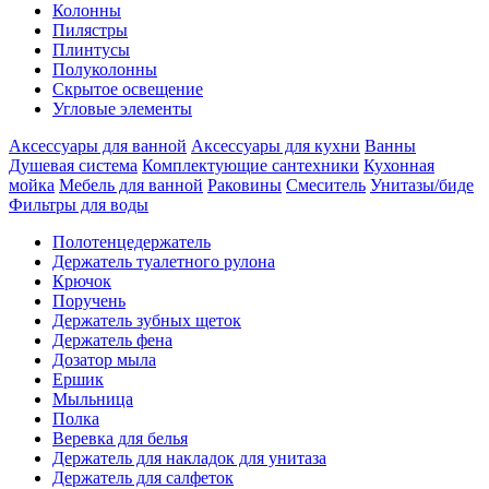
Колонны
Пилястры
Плинтусы
Полуколонны
Скрытое освещение
Угловые элементы
Аксессуары для ванной
Аксессуары для кухни
Ванны
Душевая система
Комплектующие сантехники
Кухонная
мойка
Мебель для ванной
Раковины
Смеситель
Унитазы/биде
Фильтры для воды
Полотенцедержатель
Держатель туалетного рулона
Крючок
Поручень
Держатель зубных щеток
Держатель фена
Дозатор мыла
Eршик
Мыльница
Полка
Веревка для белья
Держатель для накладок для унитаза
Держатель для салфеток