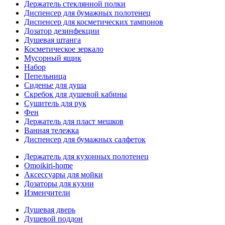
Держатель стеклянной полки
Диспенсер для бумажных полотенец
Диспенсер для косметических тампонов
Дозатор дезинфекции
Душевая штанга
Косметическое зеркало
Мусорный ящик
Набор
Пепельница
Сиденье для душа
Скребок для душевой кабины
Сушитель для рук
Фен
Держатель для пласт мешков
Ванная тележка
Диспенсер для бумажных салфеток
Держатель для кухонных полотенец
Omoikiri-home
Аксессуары для мойки
Дозаторы для кухни
Изменчители
Душевая дверь
Душевой поддон