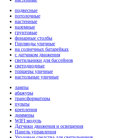
подвесные
потолочные
настенные
наземные
грунтовые
фонарные столбы
Гирлянды уличные
на солнечных батарейках
с датчиком движения
светильники для бассейнов
светодиодные
торшеры уличные
настольные уличные
лампы
абажуры
трансформаторы
пульты
крепления
диммеры
WIFI модуль
Датчики движения и освещения
Панель управления
Уходовые средства для светильников