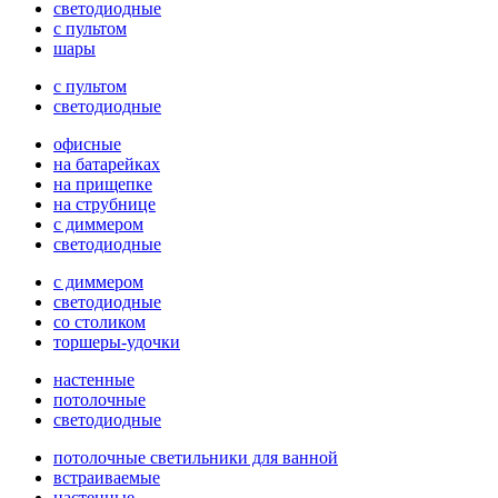
светодиодные
с пультом
шары
с пультом
светодиодные
офисные
на батарейках
на прищепке
на струбнице
с диммером
светодиодные
с диммером
светодиодные
со столиком
торшеры-удочки
настенные
потолочные
светодиодные
потолочные светильники для ванной
встраиваемые
настенные