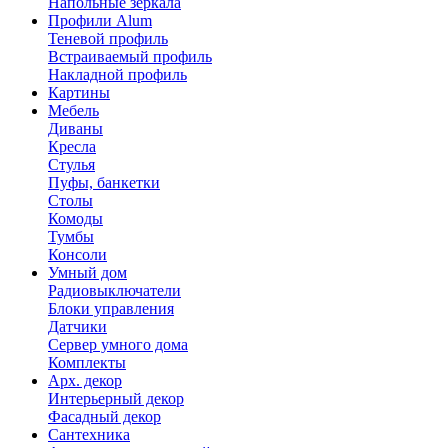
Напольные зеркала
Профили Alum
Теневой профиль
Встраиваемый профиль
Накладной профиль
Картины
Мебель
Диваны
Кресла
Стулья
Пуфы, банкетки
Столы
Комоды
Тумбы
Консоли
Умный дом
Радиовыключатели
Блоки управления
Датчики
Сервер умного дома
Комплекты
Арх. декор
Интерьерный декор
Фасадный декор
Сантехника