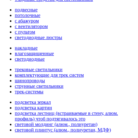
подвесные
потолочные
с абажуром
с вентилятором
с пультом
светодиодные люстры
накладные
влагозащищенные
светодиодные
трековые светильники
комплектующие для трек систем
шинопроводы
струнные светильники
трек-системы
подсветка зеркал
подсветка картин
подсветка лестниц (встраиваемые в стену, алюм.
профиль) чтоб подтягивалось это
световой молдинг (алюм., полиуретан)
световой плинтус (алюм., полиуретан, МДФ)