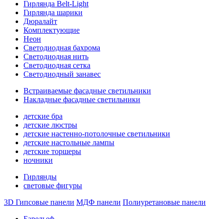
Гирлянда Belt-Light
Гирлянда шарики
Дюралайт
Комплектующие
Неон
Светодиодная бахрома
Светодиодная нить
Светодиодная сетка
Светодиодный занавес
Встраиваемые фасадные светильники
Накладные фасадные светильники
детские бра
детские люстры
детские настенно-потолочные светильники
детские настольные лампы
детские торшеры
ночники
Гирлянды
световые фигуры
3D Гипсовые панели
МДФ панели
Полиуретановые панели
Барельеф