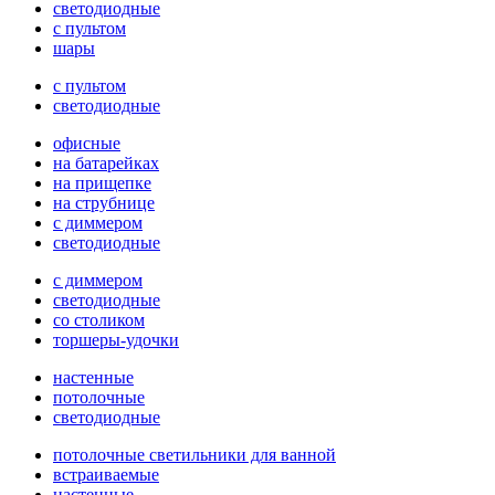
светодиодные
с пультом
шары
с пультом
светодиодные
офисные
на батарейках
на прищепке
на струбнице
с диммером
светодиодные
с диммером
светодиодные
со столиком
торшеры-удочки
настенные
потолочные
светодиодные
потолочные светильники для ванной
встраиваемые
настенные