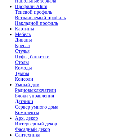
Напольные зеркала
Профили Alum
Теневой профиль
Встраиваемый профиль
Накладной профиль
Картины
Мебель
Диваны
Кресла
Стулья
Пуфы, банкетки
Столы
Комоды
Тумбы
Консоли
Умный дом
Радиовыключатели
Блоки управления
Датчики
Сервер умного дома
Комплекты
Арх. декор
Интерьерный декор
Фасадный декор
Сантехника