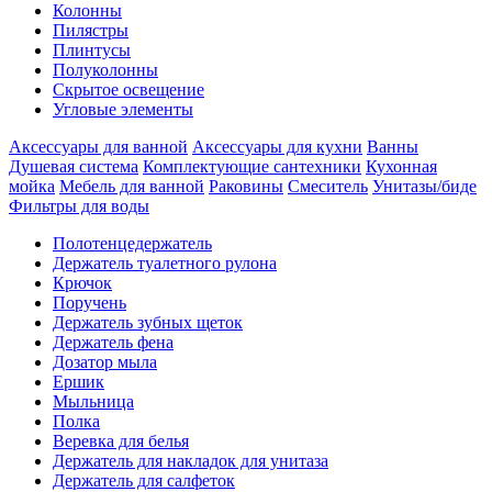
Колонны
Пилястры
Плинтусы
Полуколонны
Скрытое освещение
Угловые элементы
Аксессуары для ванной
Аксессуары для кухни
Ванны
Душевая система
Комплектующие сантехники
Кухонная
мойка
Мебель для ванной
Раковины
Смеситель
Унитазы/биде
Фильтры для воды
Полотенцедержатель
Держатель туалетного рулона
Крючок
Поручень
Держатель зубных щеток
Держатель фена
Дозатор мыла
Eршик
Мыльница
Полка
Веревка для белья
Держатель для накладок для унитаза
Держатель для салфеток