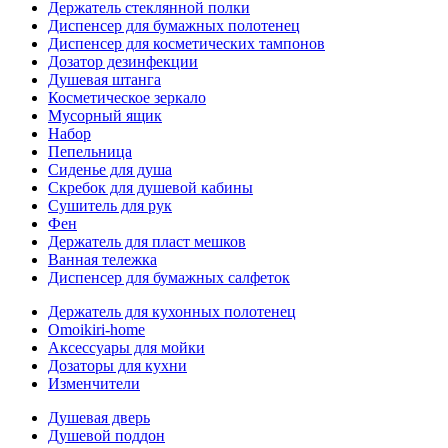
Держатель стеклянной полки
Диспенсер для бумажных полотенец
Диспенсер для косметических тампонов
Дозатор дезинфекции
Душевая штанга
Косметическое зеркало
Мусорный ящик
Набор
Пепельница
Сиденье для душа
Скребок для душевой кабины
Сушитель для рук
Фен
Держатель для пласт мешков
Ванная тележка
Диспенсер для бумажных салфеток
Держатель для кухонных полотенец
Omoikiri-home
Аксессуары для мойки
Дозаторы для кухни
Изменчители
Душевая дверь
Душевой поддон