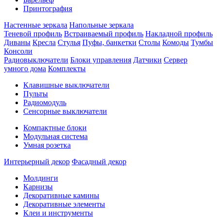
Принтография
Настенные зеркала
Напольные зеркала
Теневой профиль
Встраиваемый профиль
Накладной профиль
Диваны
Кресла
Стулья
Пуфы, банкетки
Столы
Комоды
Тумбы
Консоли
Радиовыключатели
Блоки управления
Датчики
Сервер
умного дома
Комплекты
Клавишные выключатели
Пульты
Радиомодуль
Сенсорные выключатели
Компактные блоки
Модульная система
Умная розетка
Интерьерный декор
Фасадный декор
Молдинги
Карнизы
Декоративные камины
Декоративные элементы
Клеи и инструменты