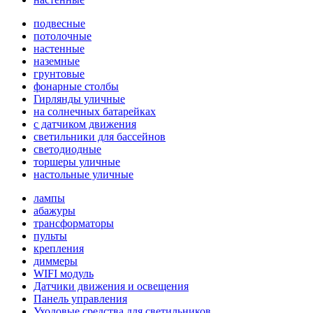
подвесные
потолочные
настенные
наземные
грунтовые
фонарные столбы
Гирлянды уличные
на солнечных батарейках
с датчиком движения
светильники для бассейнов
светодиодные
торшеры уличные
настольные уличные
лампы
абажуры
трансформаторы
пульты
крепления
диммеры
WIFI модуль
Датчики движения и освещения
Панель управления
Уходовые средства для светильников