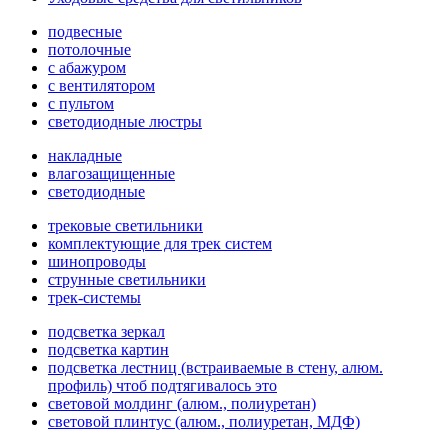
подвесные
потолочные
с абажуром
с вентилятором
с пультом
светодиодные люстры
накладные
влагозащищенные
светодиодные
трековые светильники
комплектующие для трек систем
шинопроводы
струнные светильники
трек-системы
подсветка зеркал
подсветка картин
подсветка лестниц (встраиваемые в стену, алюм.
профиль) чтоб подтягивалось это
световой молдинг (алюм., полиуретан)
световой плинтус (алюм., полиуретан, МДФ)