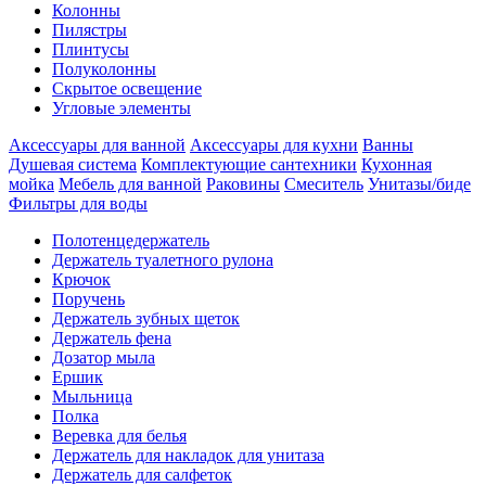
Колонны
Пилястры
Плинтусы
Полуколонны
Скрытое освещение
Угловые элементы
Аксессуары для ванной
Аксессуары для кухни
Ванны
Душевая система
Комплектующие сантехники
Кухонная
мойка
Мебель для ванной
Раковины
Смеситель
Унитазы/биде
Фильтры для воды
Полотенцедержатель
Держатель туалетного рулона
Крючок
Поручень
Держатель зубных щеток
Держатель фена
Дозатор мыла
Eршик
Мыльница
Полка
Веревка для белья
Держатель для накладок для унитаза
Держатель для салфеток