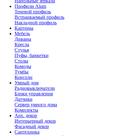
Напольные зеркала
Профили Alum
Теневой профиль
Встраиваемый профиль
Накладной профиль
Картины
Мебель
Диваны
Кресла
Стулья
Пуфы, банкетки
Столы
Комоды
Тумбы
Консоли
Умный дом
Радиовыключатели
Блоки управления
Датчики
Сервер умного дома
Комплекты
Арх. декор
Интерьерный декор
Фасадный декор
Сантехника