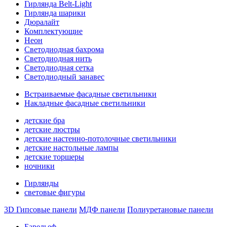
Гирлянда Belt-Light
Гирлянда шарики
Дюралайт
Комплектующие
Неон
Светодиодная бахрома
Светодиодная нить
Светодиодная сетка
Светодиодный занавес
Встраиваемые фасадные светильники
Накладные фасадные светильники
детские бра
детские люстры
детские настенно-потолочные светильники
детские настольные лампы
детские торшеры
ночники
Гирлянды
световые фигуры
3D Гипсовые панели
МДФ панели
Полиуретановые панели
Барельеф