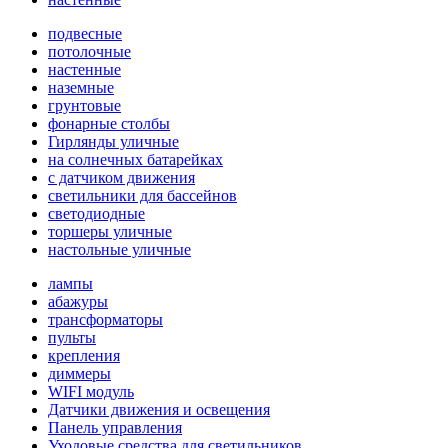
подвесные
потолочные
настенные
наземные
грунтовые
фонарные столбы
Гирлянды уличные
на солнечных батарейках
с датчиком движения
светильники для бассейнов
светодиодные
торшеры уличные
настольные уличные
лампы
абажуры
трансформаторы
пульты
крепления
диммеры
WIFI модуль
Датчики движения и освещения
Панель управления
Уходовые средства для светильников