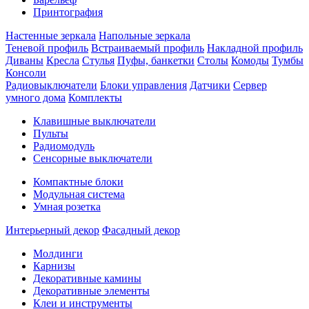
Принтография
Настенные зеркала
Напольные зеркала
Теневой профиль
Встраиваемый профиль
Накладной профиль
Диваны
Кресла
Стулья
Пуфы, банкетки
Столы
Комоды
Тумбы
Консоли
Радиовыключатели
Блоки управления
Датчики
Сервер
умного дома
Комплекты
Клавишные выключатели
Пульты
Радиомодуль
Сенсорные выключатели
Компактные блоки
Модульная система
Умная розетка
Интерьерный декор
Фасадный декор
Молдинги
Карнизы
Декоративные камины
Декоративные элементы
Клеи и инструменты