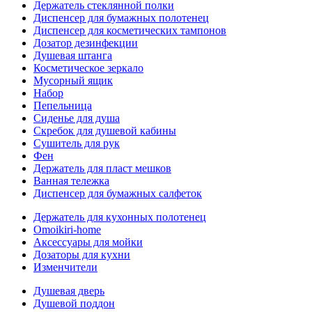
Держатель стеклянной полки
Диспенсер для бумажных полотенец
Диспенсер для косметических тампонов
Дозатор дезинфекции
Душевая штанга
Косметическое зеркало
Мусорный ящик
Набор
Пепельница
Сиденье для душа
Скребок для душевой кабины
Сушитель для рук
Фен
Держатель для пласт мешков
Ванная тележка
Диспенсер для бумажных салфеток
Держатель для кухонных полотенец
Omoikiri-home
Аксессуары для мойки
Дозаторы для кухни
Изменчители
Душевая дверь
Душевой поддон