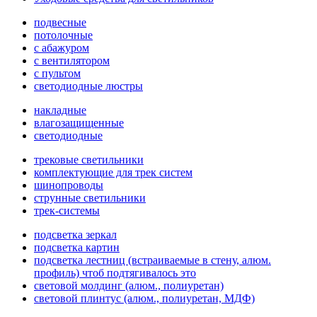
подвесные
потолочные
с абажуром
с вентилятором
с пультом
светодиодные люстры
накладные
влагозащищенные
светодиодные
трековые светильники
комплектующие для трек систем
шинопроводы
струнные светильники
трек-системы
подсветка зеркал
подсветка картин
подсветка лестниц (встраиваемые в стену, алюм.
профиль) чтоб подтягивалось это
световой молдинг (алюм., полиуретан)
световой плинтус (алюм., полиуретан, МДФ)