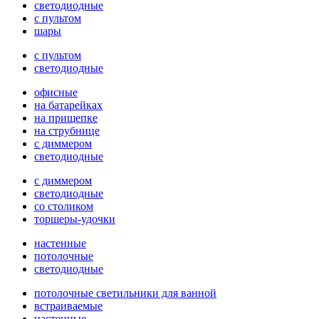
светодиодные
с пультом
шары
с пультом
светодиодные
офисные
на батарейках
на прищепке
на струбнице
с диммером
светодиодные
с диммером
светодиодные
со столиком
торшеры-удочки
настенные
потолочные
светодиодные
потолочные светильники для ванной
встраиваемые
настенные