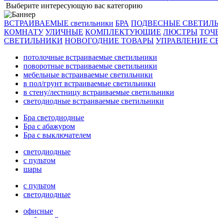
Выберите интересующую вас категорию
ВСТРАИВАЕМЫЕ светильники
БРА
ПОДВЕСНЫЕ СВЕТИЛ
КОМНАТУ
УЛИЧНЫЕ
КОМПЛЕКТУЮЩИЕ
ЛЮСТРЫ
ТОЧ
СВЕТИЛЬНИКИ
НОВОГОДНИЕ ТОВАРЫ
УПРАВЛЕНИЕ С
потолочные встраиваемые светильники
поворотные встраиваемые светильники
мебельные встраиваемые светильники
в пол/грунт встраиваемые светильники
в стену/лестницу встраиваемые светильники
светодиодные встраиваемые светильники
Бра светодиодные
Бра с абажуром
Бра с выключателем
светодиодные
с пультом
шары
с пультом
светодиодные
офисные