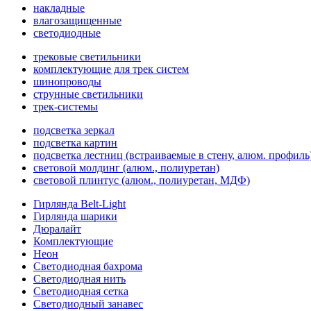
накладные
влагозащищенные
светодиодные
трековые светильники
комплектующие для трек систем
шинопроводы
струнные светильники
трек-системы
подсветка зеркал
подсветка картин
подсветка лестниц (встраиваемые в стену, алюм. профиль
световой молдинг (алюм., полиуретан)
световой плинтус (алюм., полиуретан, МДФ)
Гирлянда Belt-Light
Гирлянда шарики
Дюралайт
Комплектующие
Неон
Светодиодная бахрома
Светодиодная нить
Светодиодная сетка
Светодиодный занавес