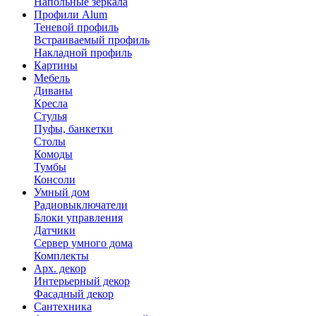
Напольные зеркала
Профили Alum
Теневой профиль
Встраиваемый профиль
Накладной профиль
Картины
Мебель
Диваны
Кресла
Стулья
Пуфы, банкетки
Столы
Комоды
Тумбы
Консоли
Умный дом
Радиовыключатели
Блоки управления
Датчики
Сервер умного дома
Комплекты
Арх. декор
Интерьерный декор
Фасадный декор
Сантехника