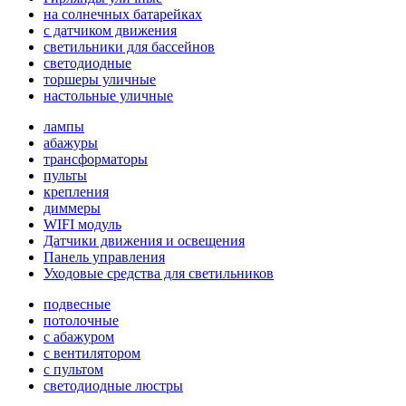
на солнечных батарейках
с датчиком движения
светильники для бассейнов
светодиодные
торшеры уличные
настольные уличные
лампы
абажуры
трансформаторы
пульты
крепления
диммеры
WIFI модуль
Датчики движения и освещения
Панель управления
Уходовые средства для светильников
подвесные
потолочные
с абажуром
с вентилятором
с пультом
светодиодные люстры