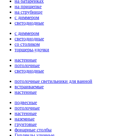
на батарейках
на прищепке
на струбнице
с диммером
светодиодные
с диммером
светодиодные
со столиком
торшеры-удочки
настенные
потолочные
светодиодные
потолочные светильники для ванной
встраиваемые
настенные
подвесные
потолочные
настенные
наземные
грунтовые
фонарные столбы
Гирлянды уличные