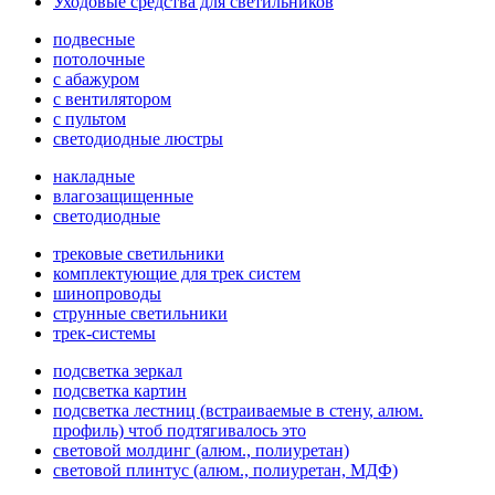
Уходовые средства для светильников
подвесные
потолочные
с абажуром
с вентилятором
с пультом
светодиодные люстры
накладные
влагозащищенные
светодиодные
трековые светильники
комплектующие для трек систем
шинопроводы
струнные светильники
трек-системы
подсветка зеркал
подсветка картин
подсветка лестниц (встраиваемые в стену, алюм.
профиль) чтоб подтягивалось это
световой молдинг (алюм., полиуретан)
световой плинтус (алюм., полиуретан, МДФ)