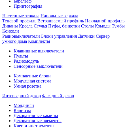
Барельеф
Принтография
Настенные зеркала
Напольные зеркала
Теневой профиль
Встраиваемый профиль
Накладной профиль
Диваны
Кресла
Стулья
Пуфы, банкетки
Столы
Комоды
Тумбы
Консоли
Радиовыключатели
Блоки управления
Датчики
Сервер
умного дома
Комплекты
Клавишные выключатели
Пульты
Радиомодуль
Сенсорные выключатели
Компактные блоки
Модульная система
Умная розетка
Интерьерный декор
Фасадный декор
Молдинги
Карнизы
Декоративные камины
Декоративные элементы
Клеи и инструменты