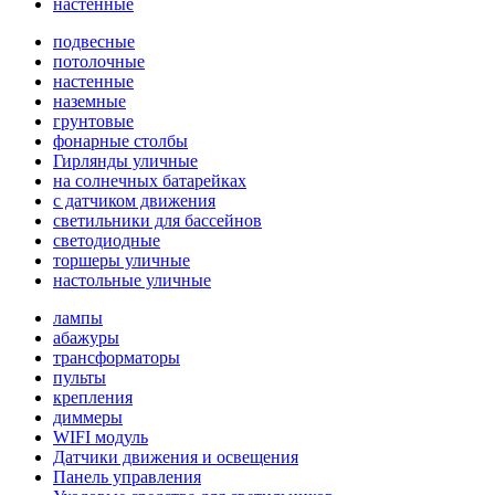
настенные
подвесные
потолочные
настенные
наземные
грунтовые
фонарные столбы
Гирлянды уличные
на солнечных батарейках
с датчиком движения
светильники для бассейнов
светодиодные
торшеры уличные
настольные уличные
лампы
абажуры
трансформаторы
пульты
крепления
диммеры
WIFI модуль
Датчики движения и освещения
Панель управления