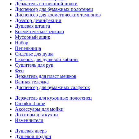
Держатель стеклянной полки
Диспенсер для бумажных полотенец
Диспенсер для косметических тампонов
Дозатор дезинфекции
Душевая штанга
Косметическое зеркало
Мусорный ящик
Набор
Пепельница
Сиденье для душа
Скребок для душевой кабины
Сушитель для рук
Фен
Держатель для пласт мешков
Ванная тележка
Диспенсер для бумажных салфеток
Держатель для кухонных полотенец
Omoikiri-home
Аксессуары для мойки
Дозаторы для кухни
Изменчители
Душевая дверь
Душевой поддон