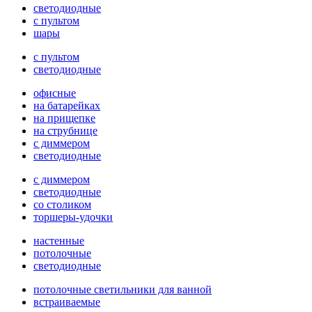
светодиодные
с пультом
шары
с пультом
светодиодные
офисные
на батарейках
на прищепке
на струбнице
с диммером
светодиодные
с диммером
светодиодные
со столиком
торшеры-удочки
настенные
потолочные
светодиодные
потолочные светильники для ванной
встраиваемые