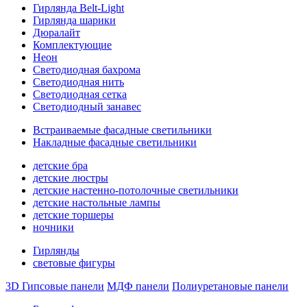
Гирлянда Belt-Light
Гирлянда шарики
Дюралайт
Комплектующие
Неон
Светодиодная бахрома
Светодиодная нить
Светодиодная сетка
Светодиодный занавес
Встраиваемые фасадные светильники
Накладные фасадные светильники
детские бра
детские люстры
детские настенно-потолочные светильники
детские настольные лампы
детские торшеры
ночники
Гирлянды
световые фигуры
3D Гипсовые панели
МДФ панели
Полиуретановые панели