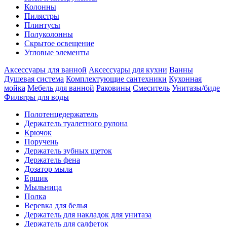
Колонны
Пилястры
Плинтусы
Полуколонны
Скрытое освещение
Угловые элементы
Аксессуары для ванной
Аксессуары для кухни
Ванны
Душевая система
Комплектующие сантехники
Кухонная
мойка
Мебель для ванной
Раковины
Смеситель
Унитазы/биде
Фильтры для воды
Полотенцедержатель
Держатель туалетного рулона
Крючок
Поручень
Держатель зубных щеток
Держатель фена
Дозатор мыла
Eршик
Мыльница
Полка
Веревка для белья
Держатель для накладок для унитаза
Держатель для салфеток