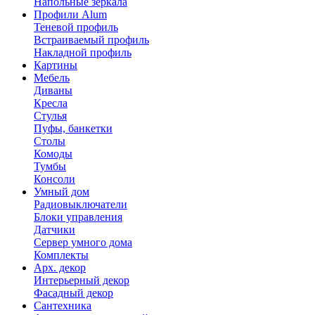
Напольные зеркала
Профили Alum
Теневой профиль
Встраиваемый профиль
Накладной профиль
Картины
Мебель
Диваны
Кресла
Стулья
Пуфы, банкетки
Столы
Комоды
Тумбы
Консоли
Умный дом
Радиовыключатели
Блоки управления
Датчики
Сервер умного дома
Комплекты
Арх. декор
Интерьерный декор
Фасадный декор
Сантехника