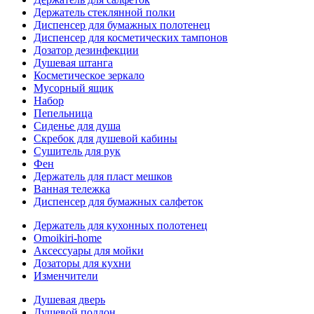
Держатель стеклянной полки
Диспенсер для бумажных полотенец
Диспенсер для косметических тампонов
Дозатор дезинфекции
Душевая штанга
Косметическое зеркало
Мусорный ящик
Набор
Пепельница
Сиденье для душа
Скребок для душевой кабины
Сушитель для рук
Фен
Держатель для пласт мешков
Ванная тележка
Диспенсер для бумажных салфеток
Держатель для кухонных полотенец
Omoikiri-home
Аксессуары для мойки
Дозаторы для кухни
Изменчители
Душевая дверь
Душевой поддон