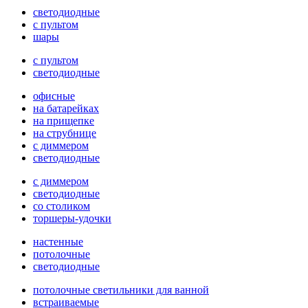
светодиодные
с пультом
шары
с пультом
светодиодные
офисные
на батарейках
на прищепке
на струбнице
с диммером
светодиодные
с диммером
светодиодные
со столиком
торшеры-удочки
настенные
потолочные
светодиодные
потолочные светильники для ванной
встраиваемые