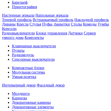
Барельеф
Принтография
Настенные зеркала
Напольные зеркала
Теневой профиль
Встраиваемый профиль
Накладной профиль
Диваны
Кресла
Стулья
Пуфы, банкетки
Столы
Комоды
Тумбы
Консоли
Радиовыключатели
Блоки управления
Датчики
Сервер
умного дома
Комплекты
Клавишные выключатели
Пульты
Радиомодуль
Сенсорные выключатели
Компактные блоки
Модульная система
Умная розетка
Интерьерный декор
Фасадный декор
Молдинги
Карнизы
Декоративные камины
Декоративные элементы