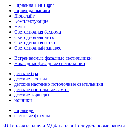
Гирлянда Belt-Light
Гирлянда шарики
Дюралайт
Комплектующие
Неон
Светодиодная бахрома
Светодиодная нить
Светодиодная сетка
Светодиодный занавес
Встраиваемые фасадные светильники
Накладные фасадные светильники
детские бра
детские люстры
детские настенно-потолочные светильники
детские настольные лампы
детские торшеры
ночники
Гирлянды
световые фигуры
3D Гипсовые панели
МДФ панели
Полиуретановые панели