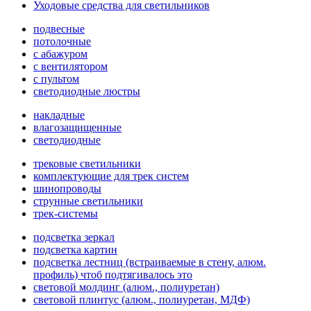
Уходовые средства для светильников
подвесные
потолочные
с абажуром
с вентилятором
с пультом
светодиодные люстры
накладные
влагозащищенные
светодиодные
трековые светильники
комплектующие для трек систем
шинопроводы
струнные светильники
трек-системы
подсветка зеркал
подсветка картин
подсветка лестниц (встраиваемые в стену, алюм.
профиль) чтоб подтягивалось это
световой молдинг (алюм., полиуретан)
световой плинтус (алюм., полиуретан, МДФ)