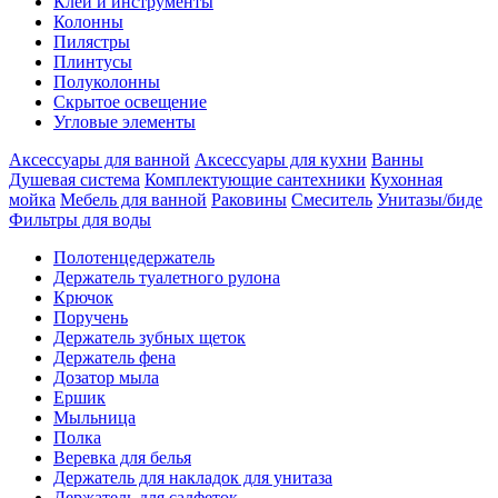
Клеи и инструменты
Колонны
Пилястры
Плинтусы
Полуколонны
Скрытое освещение
Угловые элементы
Аксессуары для ванной
Аксессуары для кухни
Ванны
Душевая система
Комплектующие сантехники
Кухонная
мойка
Мебель для ванной
Раковины
Смеситель
Унитазы/биде
Фильтры для воды
Полотенцедержатель
Держатель туалетного рулона
Крючок
Поручень
Держатель зубных щеток
Держатель фена
Дозатор мыла
Eршик
Мыльница
Полка
Веревка для белья
Держатель для накладок для унитаза
Держатель для салфеток