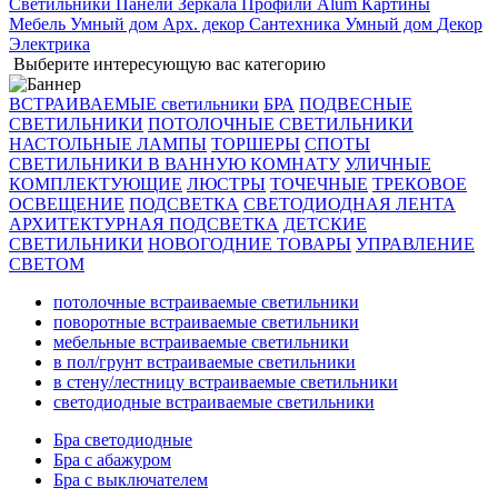
Светильники
Панели
Зеркала
Профили Alum
Картины
Мебель
Умный дом
Арх. декор
Сантехника
Умный дом
Декор
Электрика
Выберите интересующую вас категорию
ВСТРАИВАЕМЫЕ светильники
БРА
ПОДВЕСНЫЕ
СВЕТИЛЬНИКИ
ПОТОЛОЧНЫЕ СВЕТИЛЬНИКИ
НАСТОЛЬНЫЕ ЛАМПЫ
ТОРШЕРЫ
СПОТЫ
СВЕТИЛЬНИКИ В ВАННУЮ КОМНАТУ
УЛИЧНЫЕ
КОМПЛЕКТУЮЩИЕ
ЛЮСТРЫ
ТОЧЕЧНЫЕ
ТРЕКОВОЕ
ОСВЕЩЕНИЕ
ПОДСВЕТКА
СВЕТОДИОДНАЯ ЛЕНТА
АРХИТЕКТУРНАЯ ПОДСВЕТКА
ДЕТСКИЕ
СВЕТИЛЬНИКИ
НОВОГОДНИЕ ТОВАРЫ
УПРАВЛЕНИЕ
СВЕТОМ
потолочные встраиваемые светильники
поворотные встраиваемые светильники
мебельные встраиваемые светильники
в пол/грунт встраиваемые светильники
в стену/лестницу встраиваемые светильники
светодиодные встраиваемые светильники
Бра светодиодные
Бра с абажуром
Бра с выключателем