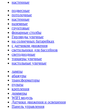
настенные
подвесные
потолочные
настенные
наземные
грунтовые
фонарные столбы
Гирлянды уличные
на солнечных батарейках
с датчиком движения
светильники для бассейнов
светодиодные
торшеры уличные
настольные уличные
лампы
абажуры
трансформаторы
пульты
крепления
диммеры
WIFI модуль
Датчики движения и освещения
Панель управления