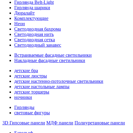
Гирлянда Belt-Light
Гирлянда шарики
Дюралайт
Комплектующие
Неон
Светодиодная бахрома
Светодиодная нить
Светодиодная сетка
Светодиодный занавес
Встраиваемые фасадные светильники
Накладные фасадные светильники
детские бра
детские люстры
детские настенно-потолочные светильники
детские настольные лампы
детские торшеры
ночники
Гирлянды
световые фигуры
3D Гипсовые панели
МДФ панели
Полиуретановые панели
Барельеф