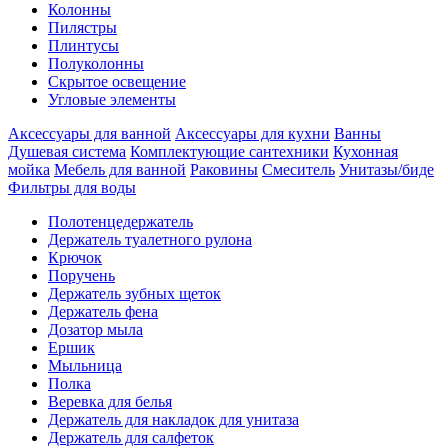
Колонны
Пилястры
Плинтусы
Полуколонны
Скрытое освещение
Угловые элементы
Аксессуары для ванной
Аксессуары для кухни
Ванны
Душевая система
Комплектующие сантехники
Кухонная
мойка
Мебель для ванной
Раковины
Смеситель
Унитазы/биде
Фильтры для воды
Полотенцедержатель
Держатель туалетного рулона
Крючок
Поручень
Держатель зубных щеток
Держатель фена
Дозатор мыла
Eршик
Мыльница
Полка
Веревка для белья
Держатель для накладок для унитаза
Держатель для салфеток