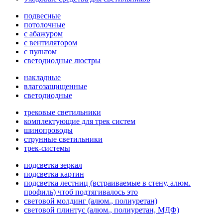
подвесные
потолочные
с абажуром
с вентилятором
с пультом
светодиодные люстры
накладные
влагозащищенные
светодиодные
трековые светильники
комплектующие для трек систем
шинопроводы
струнные светильники
трек-системы
подсветка зеркал
подсветка картин
подсветка лестниц (встраиваемые в стену, алюм.
профиль) чтоб подтягивалось это
световой молдинг (алюм., полиуретан)
световой плинтус (алюм., полиуретан, МДФ)