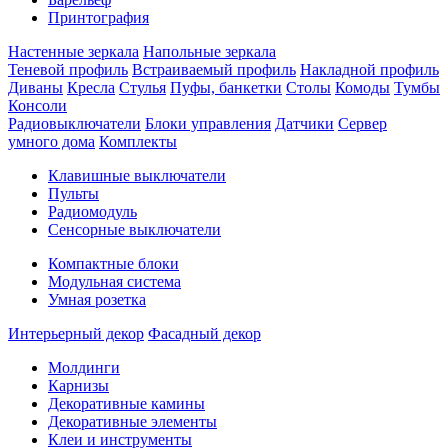
Принтография
Настенные зеркала
Напольные зеркала
Теневой профиль
Встраиваемый профиль
Накладной профиль
Диваны
Кресла
Стулья
Пуфы, банкетки
Столы
Комоды
Тумбы
Консоли
Радиовыключатели
Блоки управления
Датчики
Сервер
умного дома
Комплекты
Клавишные выключатели
Пульты
Радиомодуль
Сенсорные выключатели
Компактные блоки
Модульная система
Умная розетка
Интерьерный декор
Фасадный декор
Молдинги
Карнизы
Декоративные камины
Декоративные элементы
Клеи и инструменты