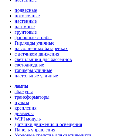
подвесные
потолочные
настенные
наземные
грунтовые
фонарные столбы
Гирлянды уличные
на солнечных батарейках
с датчиком движения
светильники для бассейнов
светодиодные
торшеры уличные
настольные уличные
лампы
абажуры
трансформаторы
пульты
крепления
диммеры
WIFI модуль
Датчики движения и освещения
Панель управления
Уходовые средства для светильников