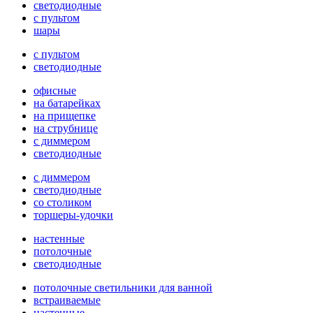
светодиодные
с пультом
шары
с пультом
светодиодные
офисные
на батарейках
на прищепке
на струбнице
с диммером
светодиодные
с диммером
светодиодные
со столиком
торшеры-удочки
настенные
потолочные
светодиодные
потолочные светильники для ванной
встраиваемые
настенные