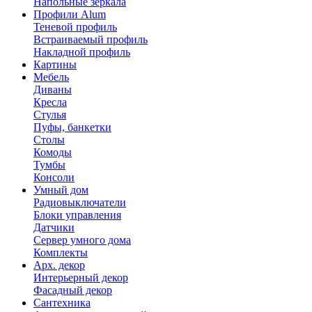
Напольные зеркала
Профили Alum
Теневой профиль
Встраиваемый профиль
Накладной профиль
Картины
Мебель
Диваны
Кресла
Стулья
Пуфы, банкетки
Столы
Комоды
Тумбы
Консоли
Умный дом
Радиовыключатели
Блоки управления
Датчики
Сервер умного дома
Комплекты
Арх. декор
Интерьерный декор
Фасадный декор
Сантехника