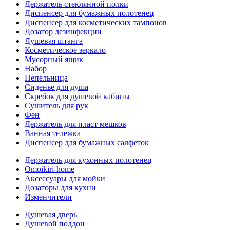
Держатель стеклянной полки
Диспенсер для бумажных полотенец
Диспенсер для косметических тампонов
Дозатор дезинфекции
Душевая штанга
Косметическое зеркало
Мусорный ящик
Набор
Пепельница
Сиденье для душа
Скребок для душевой кабины
Сушитель для рук
Фен
Держатель для пласт мешков
Ванная тележка
Диспенсер для бумажных салфеток
Держатель для кухонных полотенец
Omoikiri-home
Аксессуары для мойки
Дозаторы для кухни
Изменчители
Душевая дверь
Душевой поддон