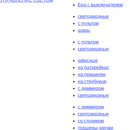
УПРАВЛЕНИЕ СВЕТОМ
Бра с выключателем
светодиодные
с пультом
шары
с пультом
светодиодные
офисные
на батарейках
на прищепке
на струбнице
с диммером
светодиодные
с диммером
светодиодные
со столиком
торшеры-удочки