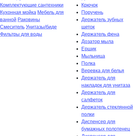
Комплектующие сантехники
Крючок
Кухонная мойка
Мебель для
Поручень
ванной
Раковины
Держатель зубных
Смеситель
Унитазы/биде
щеток
Фильтры для воды
Держатель фена
Дозатор мыла
Eршик
Мыльница
Полка
Веревка для белья
Держатель для
накладок для унитаза
Держатель для
салфеток
Держатель стеклянной
полки
Диспенсер для
бумажных полотенец