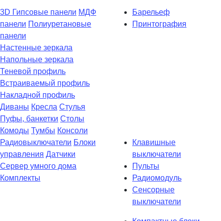
3D Гипсовые панели
МДФ
Барельеф
панели
Полиуретановые
Принтография
панели
Настенные зеркала
Напольные зеркала
Теневой профиль
Встраиваемый профиль
Накладной профиль
Диваны
Кресла
Стулья
Пуфы, банкетки
Столы
Комоды
Тумбы
Консоли
Радиовыключатели
Блоки
Клавишные
управления
Датчики
выключатели
Сервер умного дома
Пульты
Комплекты
Радиомодуль
Сенсорные
выключатели