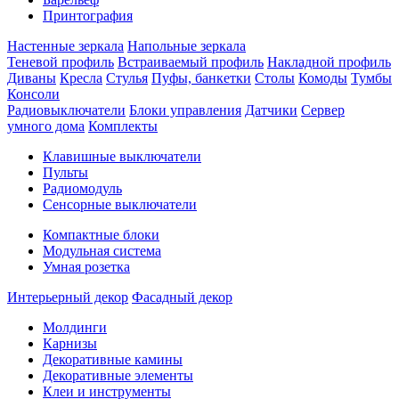
Принтография
Настенные зеркала
Напольные зеркала
Теневой профиль
Встраиваемый профиль
Накладной профиль
Диваны
Кресла
Стулья
Пуфы, банкетки
Столы
Комоды
Тумбы
Консоли
Радиовыключатели
Блоки управления
Датчики
Сервер
умного дома
Комплекты
Клавишные выключатели
Пульты
Радиомодуль
Сенсорные выключатели
Компактные блоки
Модульная система
Умная розетка
Интерьерный декор
Фасадный декор
Молдинги
Карнизы
Декоративные камины
Декоративные элементы
Клеи и инструменты