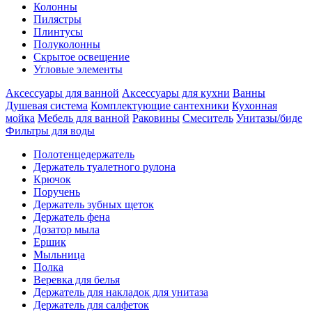
Колонны
Пилястры
Плинтусы
Полуколонны
Скрытое освещение
Угловые элементы
Аксессуары для ванной
Аксессуары для кухни
Ванны
Душевая система
Комплектующие сантехники
Кухонная
мойка
Мебель для ванной
Раковины
Смеситель
Унитазы/биде
Фильтры для воды
Полотенцедержатель
Держатель туалетного рулона
Крючок
Поручень
Держатель зубных щеток
Держатель фена
Дозатор мыла
Eршик
Мыльница
Полка
Веревка для белья
Держатель для накладок для унитаза
Держатель для салфеток