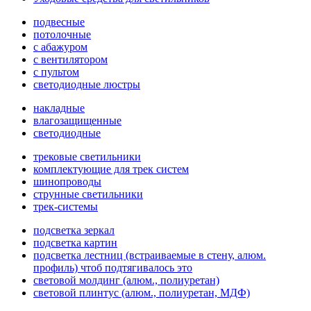
подвесные
потолочные
с абажуром
с вентилятором
с пультом
светодиодные люстры
накладные
влагозащищенные
светодиодные
трековые светильники
комплектующие для трек систем
шинопроводы
струнные светильники
трек-системы
подсветка зеркал
подсветка картин
подсветка лестниц (встраиваемые в стену, алюм.
профиль) чтоб подтягивалось это
световой молдинг (алюм., полиуретан)
световой плинтус (алюм., полиуретан, МДФ)