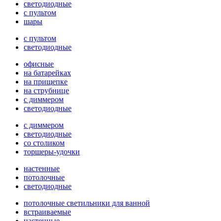
светодиодные
с пультом
шары
с пультом
светодиодные
офисные
на батарейках
на прищепке
на струбнице
с диммером
светодиодные
с диммером
светодиодные
со столиком
торшеры-удочки
настенные
потолочные
светодиодные
потолочные светильники для ванной
встраиваемые
настенные