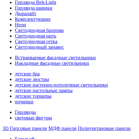
Гирлянда Belt-Light
Гирлянда шарики
Дюралайт
Комплектующие
Неон
Светодиодная бахрома
Светодиодная нить
Светодиодная сетка
Светодиодный занавес
Встраиваемые фасадные светильники
Накладные фасадные светильники
детские бра
детские люстры
детские настенно-потолочные светильники
детские настольные лампы
детские торшеры
ночники
Гирлянды
световые фигуры
3D Гипсовые панели
МДФ панели
Полиуретановые панели
Барельеф