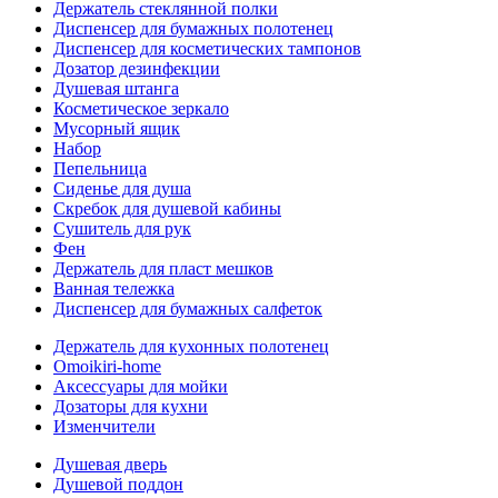
Держатель стеклянной полки
Диспенсер для бумажных полотенец
Диспенсер для косметических тампонов
Дозатор дезинфекции
Душевая штанга
Косметическое зеркало
Мусорный ящик
Набор
Пепельница
Сиденье для душа
Скребок для душевой кабины
Сушитель для рук
Фен
Держатель для пласт мешков
Ванная тележка
Диспенсер для бумажных салфеток
Держатель для кухонных полотенец
Omoikiri-home
Аксессуары для мойки
Дозаторы для кухни
Изменчители
Душевая дверь
Душевой поддон