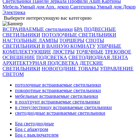
Светильники
Панели
Зеркала
Профили Alum
Картины
Мебель
Умный дом
Арх. декор
Сантехника
Умный дом
Декор
Электрика
Выберите интересующую вас категорию
ВСТРАИВАЕМЫЕ светильники
БРА
ПОДВЕСНЫЕ
СВЕТИЛЬНИКИ
ПОТОЛОЧНЫЕ СВЕТИЛЬНИКИ
НАСТОЛЬНЫЕ ЛАМПЫ
ТОРШЕРЫ
СПОТЫ
СВЕТИЛЬНИКИ В ВАННУЮ КОМНАТУ
УЛИЧНЫЕ
КОМПЛЕКТУЮЩИЕ
ЛЮСТРЫ
ТОЧЕЧНЫЕ
ТРЕКОВОЕ
ОСВЕЩЕНИЕ
ПОДСВЕТКА
СВЕТОДИОДНАЯ ЛЕНТА
АРХИТЕКТУРНАЯ ПОДСВЕТКА
ДЕТСКИЕ
СВЕТИЛЬНИКИ
НОВОГОДНИЕ ТОВАРЫ
УПРАВЛЕНИЕ
СВЕТОМ
потолочные встраиваемые светильники
поворотные встраиваемые светильники
мебельные встраиваемые светильники
в пол/грунт встраиваемые светильники
в стену/лестницу встраиваемые светильники
светодиодные встраиваемые светильники
Бра светодиодные
Бра с абажуром
Бра с выключателем