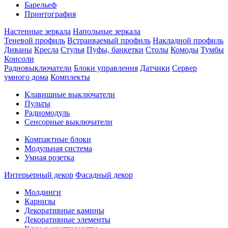
Барельеф
Принтография
Настенные зеркала
Напольные зеркала
Теневой профиль
Встраиваемый профиль
Накладной профиль
Диваны
Кресла
Стулья
Пуфы, банкетки
Столы
Комоды
Тумбы
Консоли
Радиовыключатели
Блоки управления
Датчики
Сервер
умного дома
Комплекты
Клавишные выключатели
Пульты
Радиомодуль
Сенсорные выключатели
Компактные блоки
Модульная система
Умная розетка
Интерьерный декор
Фасадный декор
Молдинги
Карнизы
Декоративные камины
Декоративные элементы