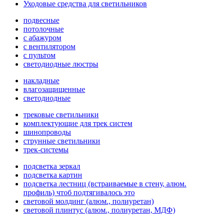
Уходовые средства для светильников
подвесные
потолочные
с абажуром
с вентилятором
с пультом
светодиодные люстры
накладные
влагозащищенные
светодиодные
трековые светильники
комплектующие для трек систем
шинопроводы
струнные светильники
трек-системы
подсветка зеркал
подсветка картин
подсветка лестниц (встраиваемые в стену, алюм.
профиль) чтоб подтягивалось это
световой молдинг (алюм., полиуретан)
световой плинтус (алюм., полиуретан, МДФ)