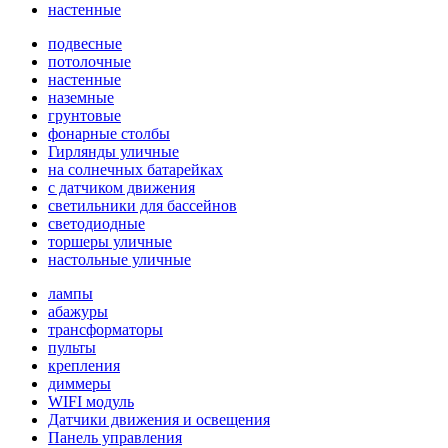
настенные
подвесные
потолочные
настенные
наземные
грунтовые
фонарные столбы
Гирлянды уличные
на солнечных батарейках
с датчиком движения
светильники для бассейнов
светодиодные
торшеры уличные
настольные уличные
лампы
абажуры
трансформаторы
пульты
крепления
диммеры
WIFI модуль
Датчики движения и освещения
Панель управления