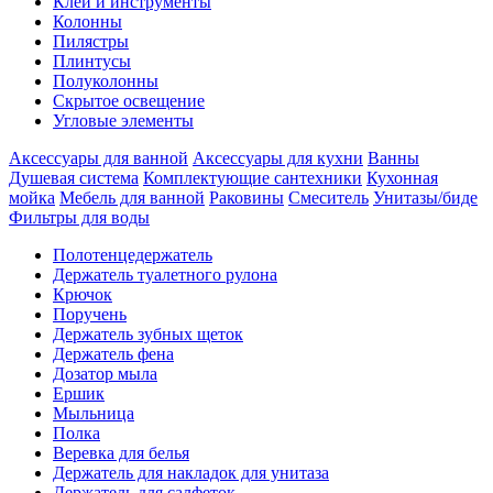
Клеи и инструменты
Колонны
Пилястры
Плинтусы
Полуколонны
Скрытое освещение
Угловые элементы
Аксессуары для ванной
Аксессуары для кухни
Ванны
Душевая система
Комплектующие сантехники
Кухонная
мойка
Мебель для ванной
Раковины
Смеситель
Унитазы/биде
Фильтры для воды
Полотенцедержатель
Держатель туалетного рулона
Крючок
Поручень
Держатель зубных щеток
Держатель фена
Дозатор мыла
Eршик
Мыльница
Полка
Веревка для белья
Держатель для накладок для унитаза
Держатель для салфеток