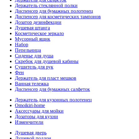
Держатель стеклянной полки
Диспенсер для бумажных полотенец
Диспенсер для косметических тампонов
Дозатор дезинфекции
Душевая штанга
Косметическое зеркало
Мусорный ящик
Набор
Пепельница
Сиденье для душа
Скребок для душевой кабины
Сушитель для рук
Фен
Держатель для пласт мешков
Ванная тележка
Диспенсер для бумажных салфеток
Держатель для кухонных полотенец
Omoikiri-home
Аксессуары для мойки
Дозаторы для кухни
Изменчители
Душевая дверь
Душевой поддон