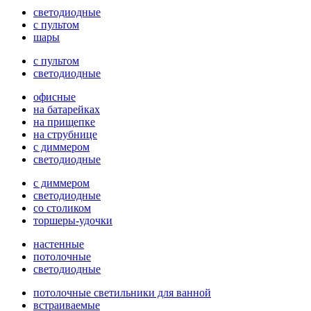
светодиодные
с пультом
шары
с пультом
светодиодные
офисные
на батарейках
на прищепке
на струбнице
с диммером
светодиодные
с диммером
светодиодные
со столиком
торшеры-удочки
настенные
потолочные
светодиодные
потолочные светильники для ванной
встраиваемые