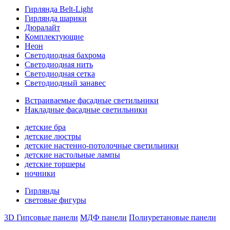
Гирлянда Belt-Light
Гирлянда шарики
Дюралайт
Комплектующие
Неон
Светодиодная бахрома
Светодиодная нить
Светодиодная сетка
Светодиодный занавес
Встраиваемые фасадные светильники
Накладные фасадные светильники
детские бра
детские люстры
детские настенно-потолочные светильники
детские настольные лампы
детские торшеры
ночники
Гирлянды
световые фигуры
3D Гипсовые панели
МДФ панели
Полиуретановые панели