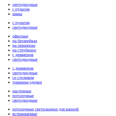
светодиодные
с пультом
шары
с пультом
светодиодные
офисные
на батарейках
на прищепке
на струбнице
с диммером
светодиодные
с диммером
светодиодные
со столиком
торшеры-удочки
настенные
потолочные
светодиодные
потолочные светильники для ванной
встраиваемые