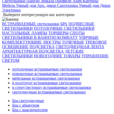
Светильники
Панели
Зеркала
Профили Alum
Картины
Мебель
Умный дом
Арх. декор
Сантехника
Умный дом
Декор
Электрика
Выберите интересующую вас категорию
ВСТРАИВАЕМЫЕ светильники
БРА
ПОДВЕСНЫЕ
СВЕТИЛЬНИКИ
ПОТОЛОЧНЫЕ СВЕТИЛЬНИКИ
НАСТОЛЬНЫЕ ЛАМПЫ
ТОРШЕРЫ
СПОТЫ
СВЕТИЛЬНИКИ В ВАННУЮ КОМНАТУ
УЛИЧНЫЕ
КОМПЛЕКТУЮЩИЕ
ЛЮСТРЫ
ТОЧЕЧНЫЕ
ТРЕКОВОЕ
ОСВЕЩЕНИЕ
ПОДСВЕТКА
СВЕТОДИОДНАЯ ЛЕНТА
АРХИТЕКТУРНАЯ ПОДСВЕТКА
ДЕТСКИЕ
СВЕТИЛЬНИКИ
НОВОГОДНИЕ ТОВАРЫ
УПРАВЛЕНИЕ
СВЕТОМ
потолочные встраиваемые светильники
поворотные встраиваемые светильники
мебельные встраиваемые светильники
в пол/грунт встраиваемые светильники
в стену/лестницу встраиваемые светильники
светодиодные встраиваемые светильники
Бра светодиодные
Бра с абажуром
Бра с выключателем