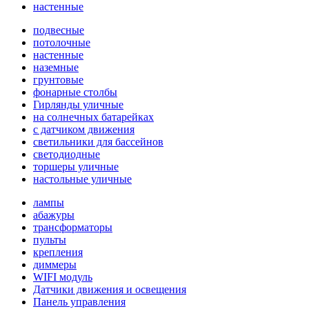
настенные
подвесные
потолочные
настенные
наземные
грунтовые
фонарные столбы
Гирлянды уличные
на солнечных батарейках
с датчиком движения
светильники для бассейнов
светодиодные
торшеры уличные
настольные уличные
лампы
абажуры
трансформаторы
пульты
крепления
диммеры
WIFI модуль
Датчики движения и освещения
Панель управления