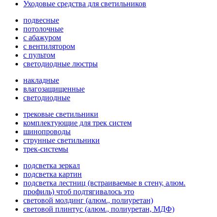
Уходовые средства для светильников
подвесные
потолочные
с абажуром
с вентилятором
с пультом
светодиодные люстры
накладные
влагозащищенные
светодиодные
трековые светильники
комплектующие для трек систем
шинопроводы
струнные светильники
трек-системы
подсветка зеркал
подсветка картин
подсветка лестниц (встраиваемые в стену, алюм.
профиль) чтоб подтягивалось это
световой молдинг (алюм., полиуретан)
световой плинтус (алюм., полиуретан, МДФ)