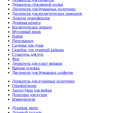
Держатель стеклянной полки
Диспенсер для бумажных полотенец
Диспенсер для косметических тампонов
Дозатор дезинфекции
Душевая штанга
Косметическое зеркало
Мусорный ящик
Набор
Пепельница
Сиденье для душа
Скребок для душевой кабины
Сушитель для рук
Фен
Держатель для пласт мешков
Ванная тележка
Диспенсер для бумажных салфеток
Держатель для кухонных полотенец
Omoikiri-home
Аксессуары для мойки
Дозаторы для кухни
Изменчители
Душевая дверь
Душевой поддон