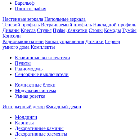
Барельеф
Принтография
Настенные зеркала
Напольные зеркала
Теневой профиль
Встраиваемый профиль
Накладной профиль
Диваны
Кресла
Стулья
Пуфы, банкетки
Столы
Комоды
Тумбы
Консоли
Радиовыключатели
Блоки управления
Датчики
Сервер
умного дома
Комплекты
Клавишные выключатели
Пульты
Радиомодуль
Сенсорные выключатели
Компактные блоки
Модульная система
Умная розетка
Интерьерный декор
Фасадный декор
Молдинги
Карнизы
Декоративные камины
Декоративные элементы