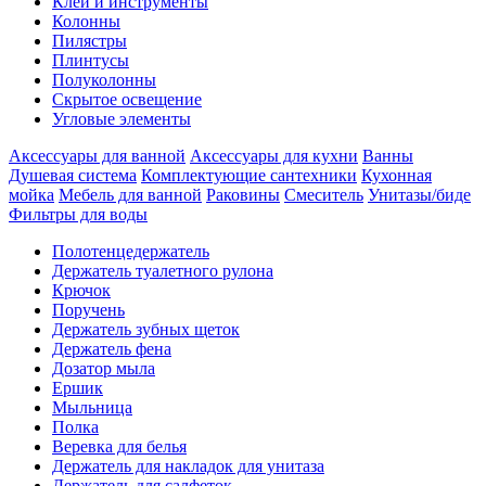
Клеи и инструменты
Колонны
Пилястры
Плинтусы
Полуколонны
Скрытое освещение
Угловые элементы
Аксессуары для ванной
Аксессуары для кухни
Ванны
Душевая система
Комплектующие сантехники
Кухонная
мойка
Мебель для ванной
Раковины
Смеситель
Унитазы/биде
Фильтры для воды
Полотенцедержатель
Держатель туалетного рулона
Крючок
Поручень
Держатель зубных щеток
Держатель фена
Дозатор мыла
Eршик
Мыльница
Полка
Веревка для белья
Держатель для накладок для унитаза
Держатель для салфеток