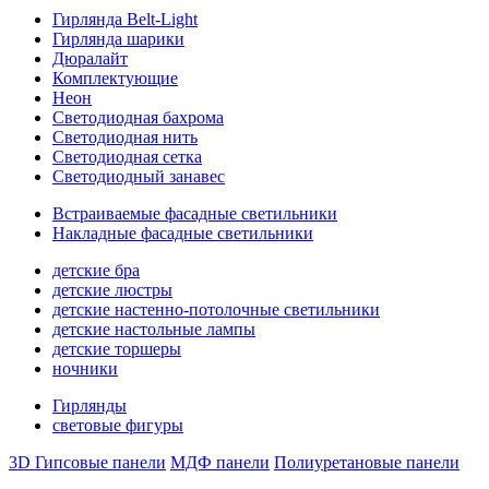
Гирлянда Belt-Light
Гирлянда шарики
Дюралайт
Комплектующие
Неон
Светодиодная бахрома
Светодиодная нить
Светодиодная сетка
Светодиодный занавес
Встраиваемые фасадные светильники
Накладные фасадные светильники
детские бра
детские люстры
детские настенно-потолочные светильники
детские настольные лампы
детские торшеры
ночники
Гирлянды
световые фигуры
3D Гипсовые панели
МДФ панели
Полиуретановые панели