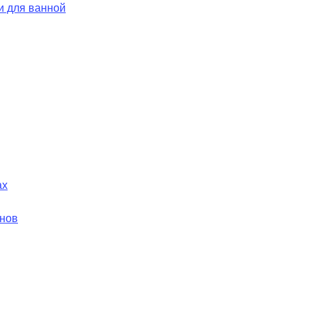
и для ванной
ах
йнов