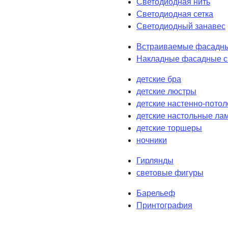
Светодиодная нить
Светодиодная сетка
Светодиодный занавес
Встраиваемые фасадны
Накладные фасадные с
детские бра
детские люстры
детские настенно-пото
детские настольные ла
детские торшеры
ночники
Гирлянды
световые фигуры
Барельеф
Принтография