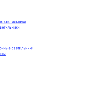
е светильники
ветильники
лочные светильники
мпы