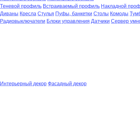
Теневой профиль
Встраиваемый профиль
Накладной про
Диваны
Кресла
Стулья
Пуфы, банкетки
Столы
Комоды
Тум
Радиовыключатели
Блоки управления
Датчики
Сервер умн
Интерьерный декор
Фасадный декор