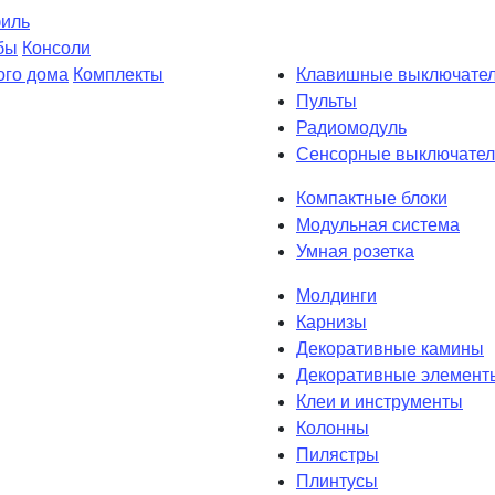
филь
бы
Консоли
ого дома
Комплекты
Клавишные выключате
Пульты
Радиомодуль
Сенсорные выключател
Компактные блоки
Модульная система
Умная розетка
Молдинги
Карнизы
Декоративные камины
Декоративные элемент
Клеи и инструменты
Колонны
Пилястры
Плинтусы