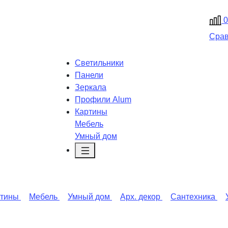
0
Сра
Светильники
Панели
Зеркала
Профили Alum
Картины
Мебель
Умный дом
ртины
Мебель
Умный дом
Арх. декор
Сантехника