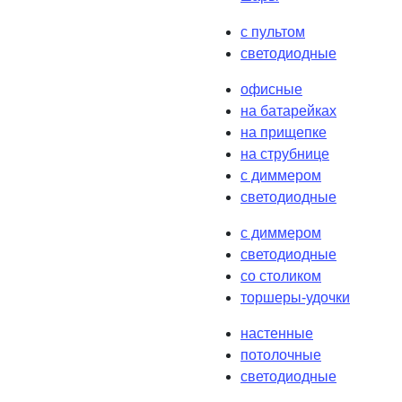
с пультом
светодиодные
офисные
на батарейках
на прищепке
на струбнице
с диммером
светодиодные
с диммером
светодиодные
со столиком
торшеры-удочки
настенные
потолочные
светодиодные