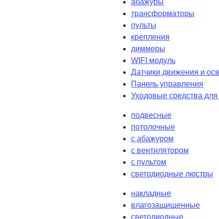
абажуры
трансформаторы
пульты
крепления
диммеры
WIFI модуль
Датчики движения и ос
Панель управления
Уходовые средства для
подвесные
потолочные
с абажуром
с вентилятором
с пультом
светодиодные люстры
накладные
влагозащищенные
светодиодные