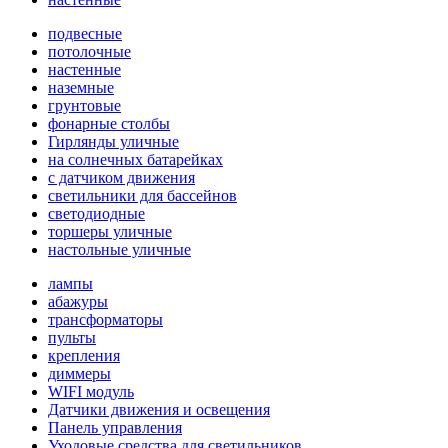
подвесные
потолочные
настенные
наземные
грунтовые
фонарные столбы
Гирлянды уличные
на солнечных батарейках
с датчиком движения
светильники для бассейнов
светодиодные
торшеры уличные
настольные уличные
лампы
абажуры
трансформаторы
пульты
крепления
диммеры
WIFI модуль
Датчики движения и освещения
Панель управления
Уходовые средства для светильников