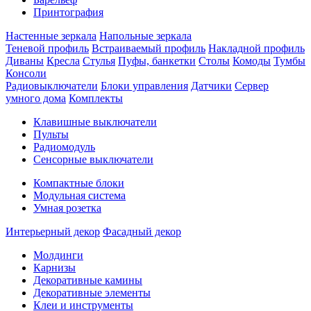
Принтография
Настенные зеркала
Напольные зеркала
Теневой профиль
Встраиваемый профиль
Накладной профиль
Диваны
Кресла
Стулья
Пуфы, банкетки
Столы
Комоды
Тумбы
Консоли
Радиовыключатели
Блоки управления
Датчики
Сервер
умного дома
Комплекты
Клавишные выключатели
Пульты
Радиомодуль
Сенсорные выключатели
Компактные блоки
Модульная система
Умная розетка
Интерьерный декор
Фасадный декор
Молдинги
Карнизы
Декоративные камины
Декоративные элементы
Клеи и инструменты