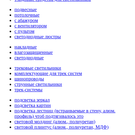
подвесные
потолочные
с абажуром
с вентилятором
с пультом
светодиодные люстры
накладные
влагозащищенные
светодиодные
трековые светильники
комплектующие для трек систем
шинопроводы
струнные светильники
трек-системы
подсветка зеркал
подсветка картин
подсветка лестниц (встраиваемые в стену, алюм.
профиль) чтоб подтягивалось это
световой молдинг (алюм., полиуретан)
световой плинтус (алюм., полиуретан, МДФ)