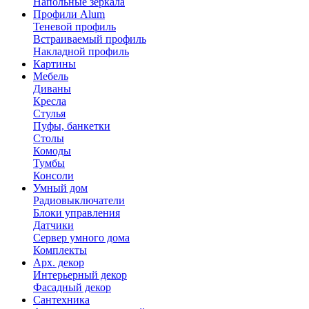
Напольные зеркала
Профили Alum
Теневой профиль
Встраиваемый профиль
Накладной профиль
Картины
Мебель
Диваны
Кресла
Стулья
Пуфы, банкетки
Столы
Комоды
Тумбы
Консоли
Умный дом
Радиовыключатели
Блоки управления
Датчики
Сервер умного дома
Комплекты
Арх. декор
Интерьерный декор
Фасадный декор
Сантехника