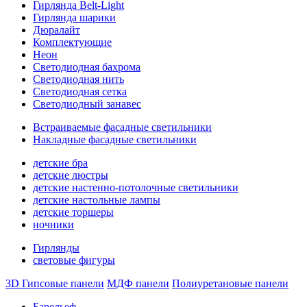
Гирлянда Belt-Light
Гирлянда шарики
Дюралайт
Комплектующие
Неон
Светодиодная бахрома
Светодиодная нить
Светодиодная сетка
Светодиодный занавес
Встраиваемые фасадные светильники
Накладные фасадные светильники
детские бра
детские люстры
детские настенно-потолочные светильники
детские настольные лампы
детские торшеры
ночники
Гирлянды
световые фигуры
3D Гипсовые панели
МДФ панели
Полиуретановые панели
Барельеф