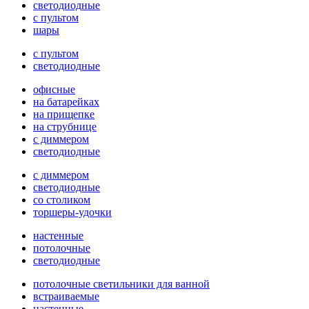
светодиодные
с пультом
шары
с пультом
светодиодные
офисные
на батарейках
на прищепке
на струбнице
с диммером
светодиодные
с диммером
светодиодные
со столиком
торшеры-удочки
настенные
потолочные
светодиодные
потолочные светильники для ванной
встраиваемые
настенные