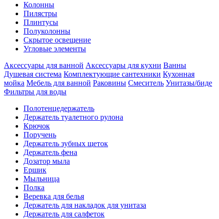
Колонны
Пилястры
Плинтусы
Полуколонны
Скрытое освещение
Угловые элементы
Аксессуары для ванной
Аксессуары для кухни
Ванны
Душевая система
Комплектующие сантехники
Кухонная
мойка
Мебель для ванной
Раковины
Смеситель
Унитазы/биде
Фильтры для воды
Полотенцедержатель
Держатель туалетного рулона
Крючок
Поручень
Держатель зубных щеток
Держатель фена
Дозатор мыла
Eршик
Мыльница
Полка
Веревка для белья
Держатель для накладок для унитаза
Держатель для салфеток