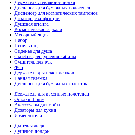
Держатель стеклянной полки
Диспенсер для бумажных полотенец
Диспенсер для косметических тампонов
Дозатор дезинфекции
Душевая штанга
Косметическое зеркало
Мусорный ящик
Набор
Пепельница
Сиденье для душа
Скребок для душевой кабины
Сушитель для рук
Фен
Держатель для пласт мешков
Ванная тележка
Диспенсер для бумажных салфеток
Держатель для кухонных полотенец
Omoikiri-home
Аксессуары для мойки
Дозаторы для кухни
Изменчители
Душевая дверь
Душевой поддон