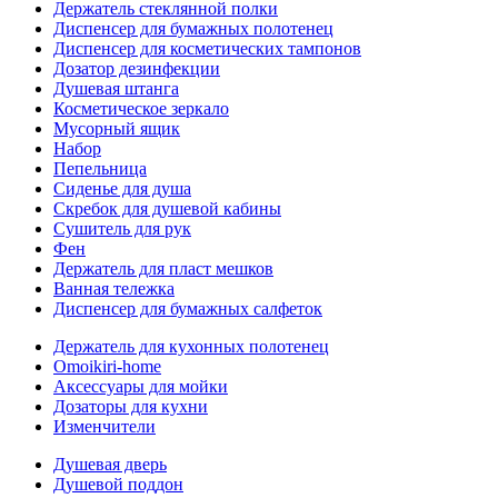
Держатель стеклянной полки
Диспенсер для бумажных полотенец
Диспенсер для косметических тампонов
Дозатор дезинфекции
Душевая штанга
Косметическое зеркало
Мусорный ящик
Набор
Пепельница
Сиденье для душа
Скребок для душевой кабины
Сушитель для рук
Фен
Держатель для пласт мешков
Ванная тележка
Диспенсер для бумажных салфеток
Держатель для кухонных полотенец
Omoikiri-home
Аксессуары для мойки
Дозаторы для кухни
Изменчители
Душевая дверь
Душевой поддон