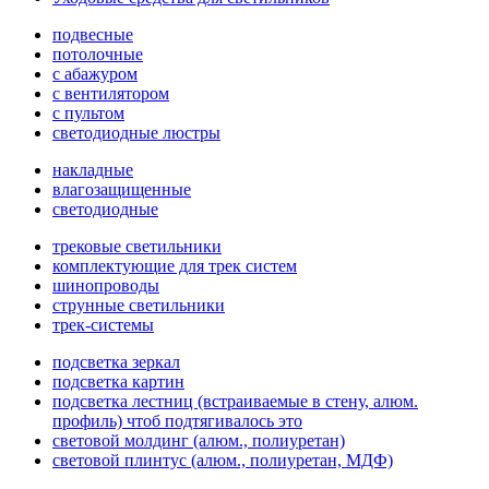
подвесные
потолочные
с абажуром
с вентилятором
с пультом
светодиодные люстры
накладные
влагозащищенные
светодиодные
трековые светильники
комплектующие для трек систем
шинопроводы
струнные светильники
трек-системы
подсветка зеркал
подсветка картин
подсветка лестниц (встраиваемые в стену, алюм.
профиль) чтоб подтягивалось это
световой молдинг (алюм., полиуретан)
световой плинтус (алюм., полиуретан, МДФ)