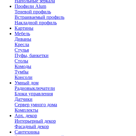
Напольные зеркала
Профили Alum
Теневой профиль
Встраиваемый профиль
Накладной профиль
Картины
Мебель
Диваны
Кресла
Стулья
Пуфы, банкетки
Столы
Комоды
Тумбы
Консоли
Умный дом
Радиовыключатели
Блоки управления
Датчики
Сервер умного дома
Комплекты
Арх. декор
Интерьерный декор
Фасадный декор
Сантехника