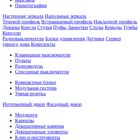
Принтография
Настенные зеркала
Напольные зеркала
Теневой профиль
Встраиваемый профиль
Накладной профиль
Диваны
Кресла
Стулья
Пуфы, банкетки
Столы
Комоды
Тумбы
Консоли
Радиовыключатели
Блоки управления
Датчики
Сервер
умного дома
Комплекты
Клавишные выключатели
Пульты
Радиомодуль
Сенсорные выключатели
Компактные блоки
Модульная система
Умная розетка
Интерьерный декор
Фасадный декор
Молдинги
Карнизы
Декоративные камины
Декоративные элементы
Клеи и инструменты