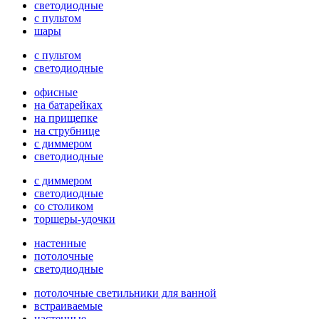
светодиодные
с пультом
шары
с пультом
светодиодные
офисные
на батарейках
на прищепке
на струбнице
с диммером
светодиодные
с диммером
светодиодные
со столиком
торшеры-удочки
настенные
потолочные
светодиодные
потолочные светильники для ванной
встраиваемые
настенные