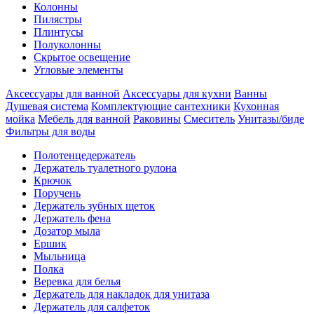
Колонны
Пилястры
Плинтусы
Полуколонны
Скрытое освещение
Угловые элементы
Аксессуары для ванной
Аксессуары для кухни
Ванны
Душевая система
Комплектующие сантехники
Кухонная
мойка
Мебель для ванной
Раковины
Смеситель
Унитазы/биде
Фильтры для воды
Полотенцедержатель
Держатель туалетного рулона
Крючок
Поручень
Держатель зубных щеток
Держатель фена
Дозатор мыла
Eршик
Мыльница
Полка
Веревка для белья
Держатель для накладок для унитаза
Держатель для салфеток