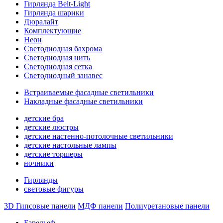
Гирлянда Belt-Light
Гирлянда шарики
Дюралайт
Комплектующие
Неон
Светодиодная бахрома
Светодиодная нить
Светодиодная сетка
Светодиодный занавес
Встраиваемые фасадные светильники
Накладные фасадные светильники
детские бра
детские люстры
детские настенно-потолочные светильники
детские настольные лампы
детские торшеры
ночники
Гирлянды
световые фигуры
3D Гипсовые панели
МДФ панели
Полиуретановые панели
Барельеф