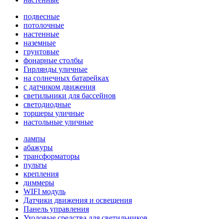
подвесные
потолочные
настенные
наземные
грунтовые
фонарные столбы
Гирлянды уличные
на солнечных батарейках
с датчиком движения
светильники для бассейнов
светодиодные
торшеры уличные
настольные уличные
лампы
абажуры
трансформаторы
пульты
крепления
диммеры
WIFI модуль
Датчики движения и освещения
Панель управления
Уходовые средства для светильников