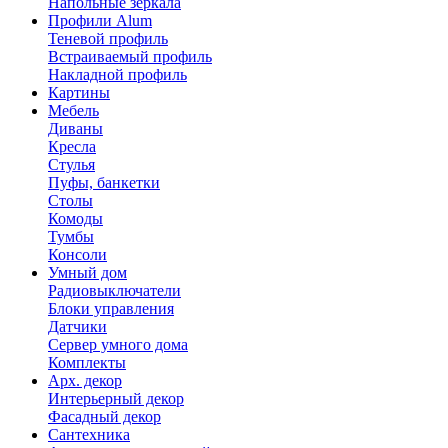
Напольные зеркала
Профили Alum
Теневой профиль
Встраиваемый профиль
Накладной профиль
Картины
Мебель
Диваны
Кресла
Стулья
Пуфы, банкетки
Столы
Комоды
Тумбы
Консоли
Умный дом
Радиовыключатели
Блоки управления
Датчики
Сервер умного дома
Комплекты
Арх. декор
Интерьерный декор
Фасадный декор
Сантехника