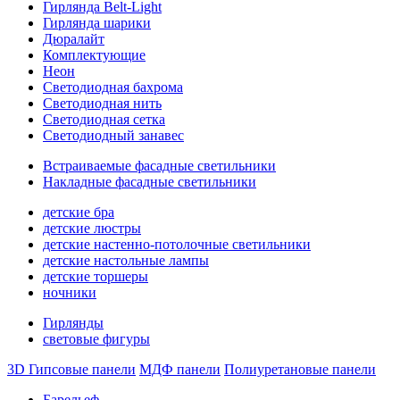
Гирлянда Belt-Light
Гирлянда шарики
Дюралайт
Комплектующие
Неон
Светодиодная бахрома
Светодиодная нить
Светодиодная сетка
Светодиодный занавес
Встраиваемые фасадные светильники
Накладные фасадные светильники
детские бра
детские люстры
детские настенно-потолочные светильники
детские настольные лампы
детские торшеры
ночники
Гирлянды
световые фигуры
3D Гипсовые панели
МДФ панели
Полиуретановые панели
Барельеф