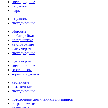
светодиодные
с пультом
шары
с пультом
светодиодные
офисные
на батарейках
на прищепке
на струбнице
с диммером
светодиодные
с диммером
светодиодные
со столиком
торшеры-удочки
настенные
потолочные
светодиодные
потолочные светильники для ванной
встраиваемые
настенные