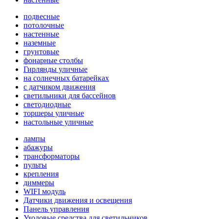
подвесные
потолочные
настенные
наземные
грунтовые
фонарные столбы
Гирлянды уличные
на солнечных батарейках
с датчиком движения
светильники для бассейнов
светодиодные
торшеры уличные
настольные уличные
лампы
абажуры
трансформаторы
пульты
крепления
диммеры
WIFI модуль
Датчики движения и освещения
Панель управления
Уходовые средства для светильников