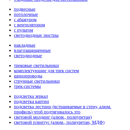
подвесные
потолочные
с абажуром
с вентилятором
с пультом
светодиодные люстры
накладные
влагозащищенные
светодиодные
трековые светильники
комплектующие для трек систем
шинопроводы
струнные светильники
трек-системы
подсветка зеркал
подсветка картин
подсветка лестниц (встраиваемые в стену, алюм.
профиль) чтоб подтягивалось это
световой молдинг (алюм., полиуретан)
световой плинтус (алюм., полиуретан, МДФ)