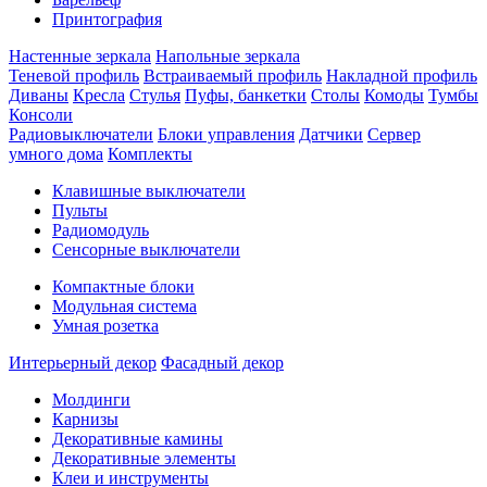
Принтография
Настенные зеркала
Напольные зеркала
Теневой профиль
Встраиваемый профиль
Накладной профиль
Диваны
Кресла
Стулья
Пуфы, банкетки
Столы
Комоды
Тумбы
Консоли
Радиовыключатели
Блоки управления
Датчики
Сервер
умного дома
Комплекты
Клавишные выключатели
Пульты
Радиомодуль
Сенсорные выключатели
Компактные блоки
Модульная система
Умная розетка
Интерьерный декор
Фасадный декор
Молдинги
Карнизы
Декоративные камины
Декоративные элементы
Клеи и инструменты