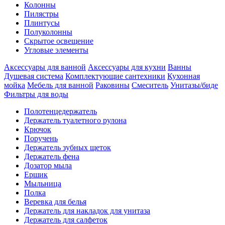
Колонны
Пилястры
Плинтусы
Полуколонны
Скрытое освещение
Угловые элементы
Аксессуары для ванной
Аксессуары для кухни
Ванны
Душевая система
Комплектующие сантехники
Кухонная
мойка
Мебель для ванной
Раковины
Смеситель
Унитазы/биде
Фильтры для воды
Полотенцедержатель
Держатель туалетного рулона
Крючок
Поручень
Держатель зубных щеток
Держатель фена
Дозатор мыла
Eршик
Мыльница
Полка
Веревка для белья
Держатель для накладок для унитаза
Держатель для салфеток