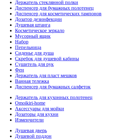
Держатель стеклянной полки
Диспенсер для бумажных полотенец
Диспенсер для косметических тампонов
Дозатор дезинфекции
Душевая штанга
Косметическое зеркало
Мусорный ящик
Набор
Пепельница
Сиденье для душа
Скребок для душевой кабины
Сушитель для рук
Фен
Держатель для пласт мешков
Ванная тележка
Диспенсер для бумажных салфеток
Держатель для кухонных полотенец
Omoikiri-home
Аксессуары для мойки
Дозаторы для кухни
Изменчители
Душевая дверь
Душевой поддон