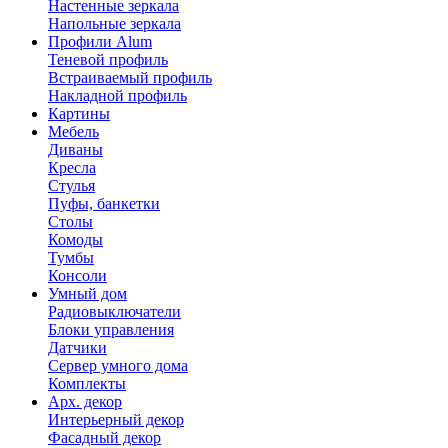
Настенные зеркала
Напольные зеркала
Профили Alum
Теневой профиль
Встраиваемый профиль
Накладной профиль
Картины
Мебель
Диваны
Кресла
Стулья
Пуфы, банкетки
Столы
Комоды
Тумбы
Консоли
Умный дом
Радиовыключатели
Блоки управления
Датчики
Сервер умного дома
Комплекты
Арх. декор
Интерьерный декор
Фасадный декор