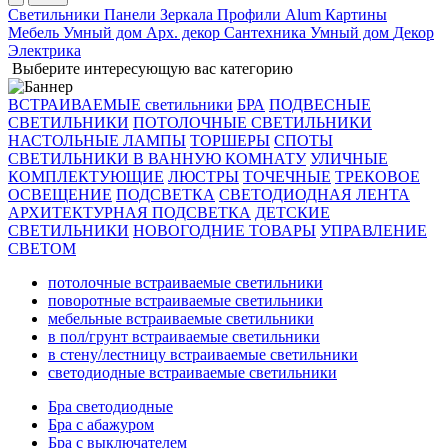
Светильники
Панели
Зеркала
Профили Alum
Картины
Мебель
Умный дом
Арх. декор
Сантехника
Умный дом
Декор
Электрика
Выберите интересующую вас категорию
ВСТРАИВАЕМЫЕ светильники
БРА
ПОДВЕСНЫЕ
СВЕТИЛЬНИКИ
ПОТОЛОЧНЫЕ СВЕТИЛЬНИКИ
НАСТОЛЬНЫЕ ЛАМПЫ
ТОРШЕРЫ
СПОТЫ
СВЕТИЛЬНИКИ В ВАННУЮ КОМНАТУ
УЛИЧНЫЕ
КОМПЛЕКТУЮЩИЕ
ЛЮСТРЫ
ТОЧЕЧНЫЕ
ТРЕКОВОЕ
ОСВЕЩЕНИЕ
ПОДСВЕТКА
СВЕТОДИОДНАЯ ЛЕНТА
АРХИТЕКТУРНАЯ ПОДСВЕТКА
ДЕТСКИЕ
СВЕТИЛЬНИКИ
НОВОГОДНИЕ ТОВАРЫ
УПРАВЛЕНИЕ
СВЕТОМ
потолочные встраиваемые светильники
поворотные встраиваемые светильники
мебельные встраиваемые светильники
в пол/грунт встраиваемые светильники
в стену/лестницу встраиваемые светильники
светодиодные встраиваемые светильники
Бра светодиодные
Бра с абажуром
Бра с выключателем