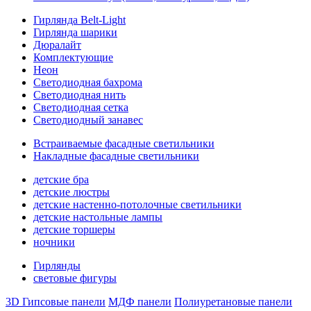
Гирлянда Belt-Light
Гирлянда шарики
Дюралайт
Комплектующие
Неон
Светодиодная бахрома
Светодиодная нить
Светодиодная сетка
Светодиодный занавес
Встраиваемые фасадные светильники
Накладные фасадные светильники
детские бра
детские люстры
детские настенно-потолочные светильники
детские настольные лампы
детские торшеры
ночники
Гирлянды
световые фигуры
3D Гипсовые панели
МДФ панели
Полиуретановые панели