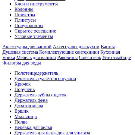
Клеи и инструменты
Колонны
Пилястры
Плинтусы
Полуколонны
Скрытое освещение
Угловые элементы
Аксессуары для ванной
Аксессуары для кухни
Ванны
Душевая система
Комплектующие сантехники
Кухонная
мойка
Мебель для ванной
Раковины
Смеситель
Унитазы/биде
Фильтры для воды
Полотенцедержатель
Держатель туалетного рулона
Крючок
Поручень
Держатель зубных щеток
Держатель фена
Дозатор мыла
Eршик
Мыльница
Полка
Веревка для белья
Держатель для накладок для унитаза