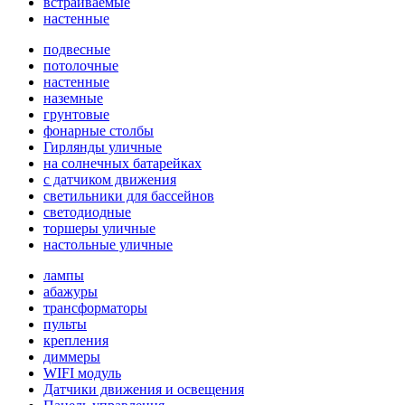
встраиваемые
настенные
подвесные
потолочные
настенные
наземные
грунтовые
фонарные столбы
Гирлянды уличные
на солнечных батарейках
с датчиком движения
светильники для бассейнов
светодиодные
торшеры уличные
настольные уличные
лампы
абажуры
трансформаторы
пульты
крепления
диммеры
WIFI модуль
Датчики движения и освещения