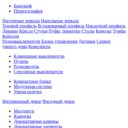
Барельеф
Принтография
Настенные зеркала
Напольные зеркала
Теневой профиль
Встраиваемый профиль
Накладной профиль
Диваны
Кресла
Стулья
Пуфы, банкетки
Столы
Комоды
Тумбы
Консоли
Радиовыключатели
Блоки управления
Датчики
Сервер
умного дома
Комплекты
Клавишные выключатели
Пульты
Радиомодуль
Сенсорные выключатели
Компактные блоки
Модульная система
Умная розетка
Интерьерный декор
Фасадный декор
Молдинги
Карнизы
Декоративные камины
Декоративные элементы