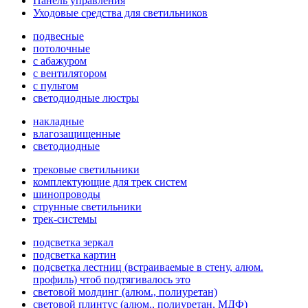
Панель управления
Уходовые средства для светильников
подвесные
потолочные
с абажуром
с вентилятором
с пультом
светодиодные люстры
накладные
влагозащищенные
светодиодные
трековые светильники
комплектующие для трек систем
шинопроводы
струнные светильники
трек-системы
подсветка зеркал
подсветка картин
подсветка лестниц (встраиваемые в стену, алюм.
профиль) чтоб подтягивалось это
световой молдинг (алюм., полиуретан)
световой плинтус (алюм., полиуретан, МДФ)