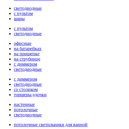
светодиодные
с пультом
шары
с пультом
светодиодные
офисные
на батарейках
на прищепке
на струбнице
с диммером
светодиодные
с диммером
светодиодные
со столиком
торшеры-удочки
настенные
потолочные
светодиодные
потолочные светильники для ванной