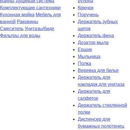
Ванны
Душевая система
рулона
Комплектующие сантехники
Крючок
Кухонная мойка
Мебель для
Поручень
ванной
Раковины
Держатель зубных
Смеситель
Унитазы/биде
щеток
Фильтры для воды
Держатель фена
Дозатор мыла
Eршик
Мыльница
Полка
Веревка для белья
Держатель для
накладок для унитаза
Держатель для
салфеток
Держатель стеклянной
полки
Диспенсер для
бумажных полотенец