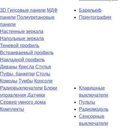
3D Гипсовые панели
МДФ
Барельеф
панели
Полиуретановые
Принтография
панели
Настенные зеркала
Напольные зеркала
Теневой профиль
Встраиваемый профиль
Накладной профиль
Диваны
Кресла
Стулья
Пуфы, банкетки
Столы
Комоды
Тумбы
Консоли
Радиовыключатели
Блоки
Клавишные
управления
Датчики
выключатели
Сервер умного дома
Пульты
Комплекты
Радиомодуль
Сенсорные
выключатели