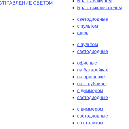
Бра с абажуром
УПРАВЛЕНИЕ СВЕТОМ
Бра с выключателем
светодиодные
с пультом
шары
с пультом
светодиодные
офисные
на батарейках
на прищепке
на струбнице
с диммером
светодиодные
с диммером
светодиодные
со столиком