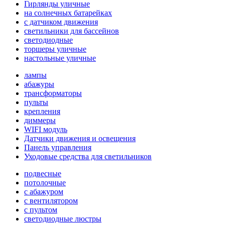
Гирлянды уличные
на солнечных батарейках
с датчиком движения
светильники для бассейнов
светодиодные
торшеры уличные
настольные уличные
лампы
абажуры
трансформаторы
пульты
крепления
диммеры
WIFI модуль
Датчики движения и освещения
Панель управления
Уходовые средства для светильников
подвесные
потолочные
с абажуром
с вентилятором
с пультом
светодиодные люстры