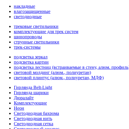
накладные
влагозащищенные
светодиодные
трековые светильники
комплектующие для трек систем
шинопроводы
струнные светильники
трек-системы
подсветка зеркал
подсветка картин
подсветка лестниц (встраиваемые в стену, алюм. профиль
световой молдинг (алюм., полиуретан)
световой плинтус (алюм., полиуретан, МДФ)
Гирлянда Belt-Light
Гирлянда шарики
Дюралайт
Комплектующие
Неон
Светодиодная бахрома
Светодиодная нить
Светодиодная сетка
Светодиодный занавес