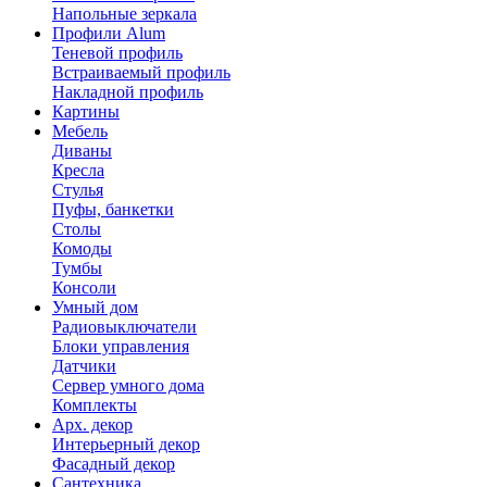
Напольные зеркала
Профили Alum
Теневой профиль
Встраиваемый профиль
Накладной профиль
Картины
Мебель
Диваны
Кресла
Стулья
Пуфы, банкетки
Столы
Комоды
Тумбы
Консоли
Умный дом
Радиовыключатели
Блоки управления
Датчики
Сервер умного дома
Комплекты
Арх. декор
Интерьерный декор
Фасадный декор
Сантехника