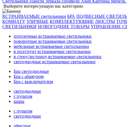
Светильники
Панели
Зеркала
Профили Alum
Картины
Мебель
Выберите интересующую вас категорию
ВСТРАИВАЕМЫЕ светильники
БРА
ПОДВЕСНЫЕ СВЕТИЛ
КОМНАТУ
УЛИЧНЫЕ
КОМПЛЕКТУЮЩИЕ
ЛЮСТРЫ
ТОЧ
СВЕТИЛЬНИКИ
НОВОГОДНИЕ ТОВАРЫ
УПРАВЛЕНИЕ С
потолочные встраиваемые светильники
поворотные встраиваемые светильники
мебельные встраиваемые светильники
в пол/грунт встраиваемые светильники
в стену/лестницу встраиваемые светильники
светодиодные встраиваемые светильники
Бра светодиодные
Бра с абажуром
Бра с выключателем
светодиодные
с пультом
шары
с пультом
светодиодные
офисные