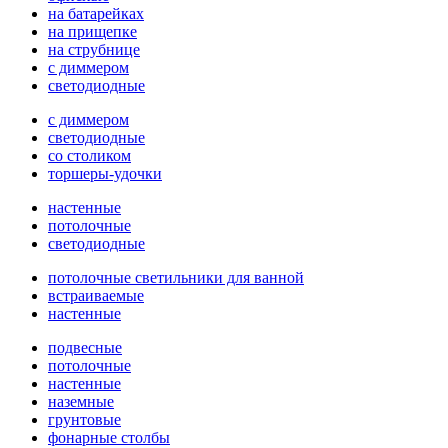
на батарейках
на прищепке
на струбнице
с диммером
светодиодные
с диммером
светодиодные
со столиком
торшеры-удочки
настенные
потолочные
светодиодные
потолочные светильники для ванной
встраиваемые
настенные
подвесные
потолочные
настенные
наземные
грунтовые
фонарные столбы