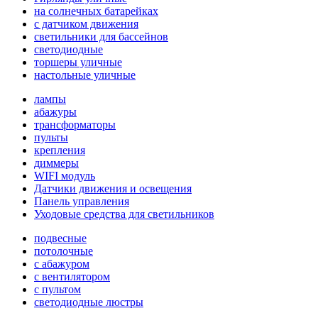
на солнечных батарейках
с датчиком движения
светильники для бассейнов
светодиодные
торшеры уличные
настольные уличные
лампы
абажуры
трансформаторы
пульты
крепления
диммеры
WIFI модуль
Датчики движения и освещения
Панель управления
Уходовые средства для светильников
подвесные
потолочные
с абажуром
с вентилятором
с пультом
светодиодные люстры