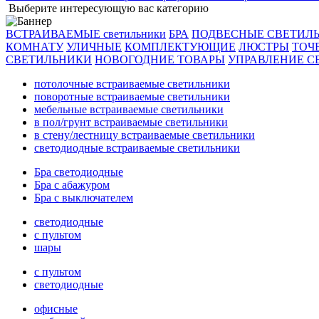
Выберите интересующую вас категорию
ВСТРАИВАЕМЫЕ светильники
БРА
ПОДВЕСНЫЕ СВЕТИЛ
КОМНАТУ
УЛИЧНЫЕ
КОМПЛЕКТУЮЩИЕ
ЛЮСТРЫ
ТОЧ
СВЕТИЛЬНИКИ
НОВОГОДНИЕ ТОВАРЫ
УПРАВЛЕНИЕ С
потолочные встраиваемые светильники
поворотные встраиваемые светильники
мебельные встраиваемые светильники
в пол/грунт встраиваемые светильники
в стену/лестницу встраиваемые светильники
светодиодные встраиваемые светильники
Бра светодиодные
Бра с абажуром
Бра с выключателем
светодиодные
с пультом
шары
с пультом
светодиодные
офисные