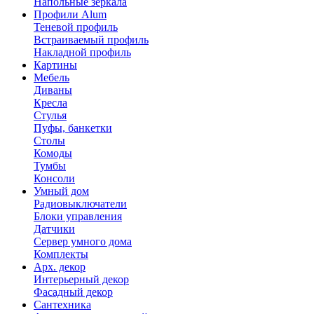
Напольные зеркала
Профили Alum
Теневой профиль
Встраиваемый профиль
Накладной профиль
Картины
Мебель
Диваны
Кресла
Стулья
Пуфы, банкетки
Столы
Комоды
Тумбы
Консоли
Умный дом
Радиовыключатели
Блоки управления
Датчики
Сервер умного дома
Комплекты
Арх. декор
Интерьерный декор
Фасадный декор
Сантехника