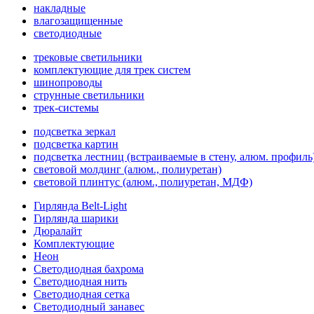
накладные
влагозащищенные
светодиодные
трековые светильники
комплектующие для трек систем
шинопроводы
струнные светильники
трек-системы
подсветка зеркал
подсветка картин
подсветка лестниц (встраиваемые в стену, алюм. профиль
световой молдинг (алюм., полиуретан)
световой плинтус (алюм., полиуретан, МДФ)
Гирлянда Belt-Light
Гирлянда шарики
Дюралайт
Комплектующие
Неон
Светодиодная бахрома
Светодиодная нить
Светодиодная сетка
Светодиодный занавес