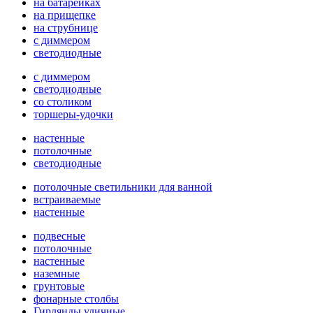
на батарейках
на прищепке
на струбнице
с диммером
светодиодные
с диммером
светодиодные
со столиком
торшеры-удочки
настенные
потолочные
светодиодные
потолочные светильники для ванной
встраиваемые
настенные
подвесные
потолочные
настенные
наземные
грунтовые
фонарные столбы
Гирлянды уличные