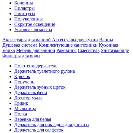
Колонны
Пилястры
Плинтусы
Полуколонны
Скрытое освещение
Угловые элементы
Аксессуары для ванной
Аксессуары для кухни
Ванны
Душевая система
Комплектующие сантехники
Кухонная
мойка
Мебель для ванной
Раковины
Смеситель
Унитазы/биде
Фильтры для воды
Полотенцедержатель
Держатель туалетного рулона
Крючок
Поручень
Держатель зубных щеток
Держатель фена
Дозатор мыла
Eршик
Мыльница
Полка
Веревка для белья
Держатель для накладок для унитаза
Держатель для салфеток