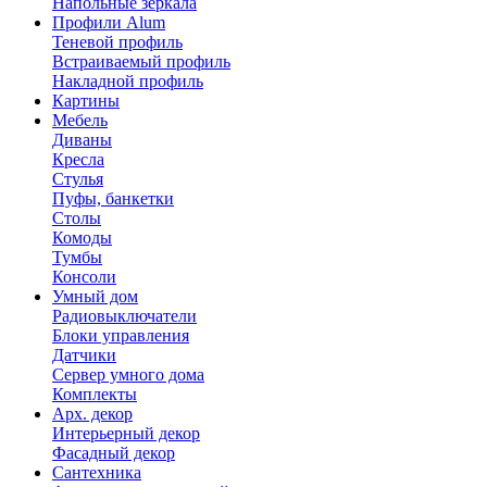
Напольные зеркала
Профили Alum
Теневой профиль
Встраиваемый профиль
Накладной профиль
Картины
Мебель
Диваны
Кресла
Стулья
Пуфы, банкетки
Столы
Комоды
Тумбы
Консоли
Умный дом
Радиовыключатели
Блоки управления
Датчики
Сервер умного дома
Комплекты
Арх. декор
Интерьерный декор
Фасадный декор
Сантехника