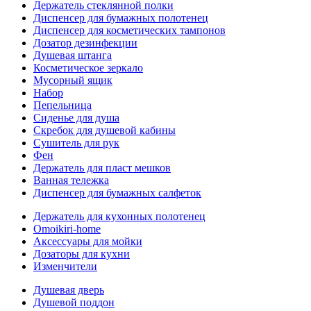
Держатель стеклянной полки
Диспенсер для бумажных полотенец
Диспенсер для косметических тампонов
Дозатор дезинфекции
Душевая штанга
Косметическое зеркало
Мусорный ящик
Набор
Пепельница
Сиденье для душа
Скребок для душевой кабины
Сушитель для рук
Фен
Держатель для пласт мешков
Ванная тележка
Диспенсер для бумажных салфеток
Держатель для кухонных полотенец
Omoikiri-home
Аксессуары для мойки
Дозаторы для кухни
Изменчители
Душевая дверь
Душевой поддон