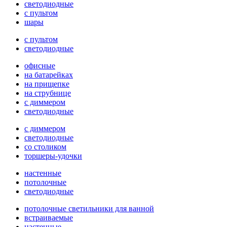
светодиодные
с пультом
шары
с пультом
светодиодные
офисные
на батарейках
на прищепке
на струбнице
с диммером
светодиодные
с диммером
светодиодные
со столиком
торшеры-удочки
настенные
потолочные
светодиодные
потолочные светильники для ванной
встраиваемые
настенные