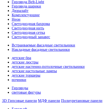
Гирлянда Belt-Light
Гирлянда шарики
Дюралайт
Комплектующие
Неон
Светодиодная бахрома
Светодиодная нить
Светодиодная сетка
Светодиодный занавес
Встраиваемые фасадные светильники
Накладные фасадные светильники
детские бра
детские люстры
детские настенно-потолочные светильники
детские настольные лампы
детские торшеры
ночники
Гирлянды
световые фигуры
3D Гипсовые панели
МДФ панели
Полиуретановые панели
Барельеф