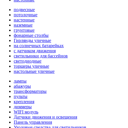
подвесные
потолочные
настенные
наземные
грунтовые
фонарные столбы
Гирлянды уличные
на солнечных батарейках
с датчиком движения
светильники для бассейнов
светодиодные
торшеры уличные
настольные уличные
лампы
абажуры
трансформаторы
пульты
крепления
диммеры
WIFI модуль
Датчики движения и освещения
Панель управления
Уходовые средства для светильников