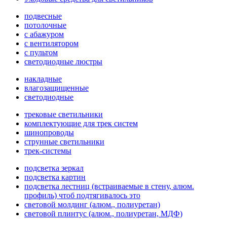
подвесные
потолочные
с абажуром
с вентилятором
с пультом
светодиодные люстры
накладные
влагозащищенные
светодиодные
трековые светильники
комплектующие для трек систем
шинопроводы
струнные светильники
трек-системы
подсветка зеркал
подсветка картин
подсветка лестниц (встраиваемые в стену, алюм.
профиль) чтоб подтягивалось это
световой молдинг (алюм., полиуретан)
световой плинтус (алюм., полиуретан, МДФ)