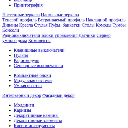
Принтография
Настенные зеркала
Напольные зеркала
Теневой профиль
Встраиваемый профиль
Накладной профиль
Диваны
Кресла
Стулья
Пуфы, банкетки
Столы
Комоды
Тумбы
Консоли
Радиовыключатели
Блоки управления
Датчики
Сервер
умного дома
Комплекты
Клавишные выключатели
Пульты
Радиомодуль
Сенсорные выключатели
Компактные блоки
Модульная система
Умная розетка
Интерьерный декор
Фасадный декор
Молдинги
Карнизы
Декоративные камины
Декоративные элементы
Клеи и инструменты