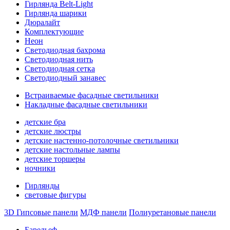
Гирлянда Belt-Light
Гирлянда шарики
Дюралайт
Комплектующие
Неон
Светодиодная бахрома
Светодиодная нить
Светодиодная сетка
Светодиодный занавес
Встраиваемые фасадные светильники
Накладные фасадные светильники
детские бра
детские люстры
детские настенно-потолочные светильники
детские настольные лампы
детские торшеры
ночники
Гирлянды
световые фигуры
3D Гипсовые панели
МДФ панели
Полиуретановые панели
Барельеф