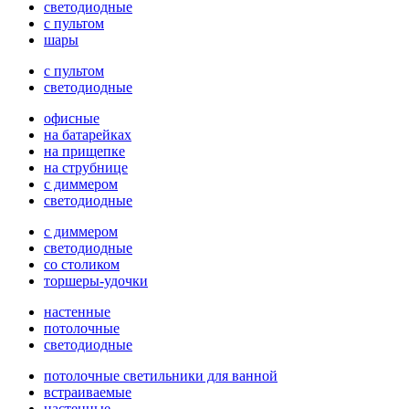
светодиодные
с пультом
шары
с пультом
светодиодные
офисные
на батарейках
на прищепке
на струбнице
с диммером
светодиодные
с диммером
светодиодные
со столиком
торшеры-удочки
настенные
потолочные
светодиодные
потолочные светильники для ванной
встраиваемые
настенные