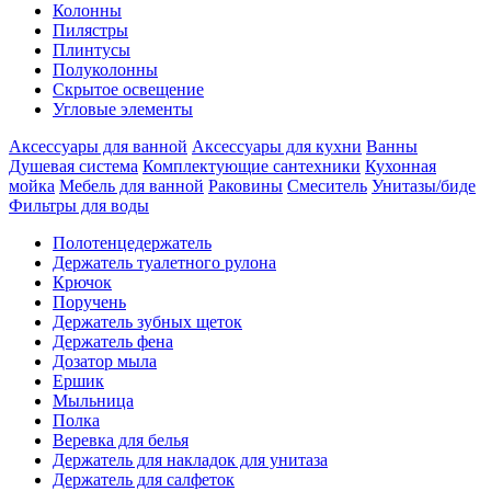
Колонны
Пилястры
Плинтусы
Полуколонны
Скрытое освещение
Угловые элементы
Аксессуары для ванной
Аксессуары для кухни
Ванны
Душевая система
Комплектующие сантехники
Кухонная
мойка
Мебель для ванной
Раковины
Смеситель
Унитазы/биде
Фильтры для воды
Полотенцедержатель
Держатель туалетного рулона
Крючок
Поручень
Держатель зубных щеток
Держатель фена
Дозатор мыла
Eршик
Мыльница
Полка
Веревка для белья
Держатель для накладок для унитаза
Держатель для салфеток