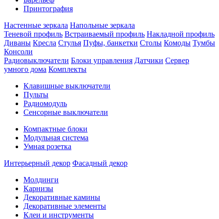
Принтография
Настенные зеркала
Напольные зеркала
Теневой профиль
Встраиваемый профиль
Накладной профиль
Диваны
Кресла
Стулья
Пуфы, банкетки
Столы
Комоды
Тумбы
Консоли
Радиовыключатели
Блоки управления
Датчики
Сервер
умного дома
Комплекты
Клавишные выключатели
Пульты
Радиомодуль
Сенсорные выключатели
Компактные блоки
Модульная система
Умная розетка
Интерьерный декор
Фасадный декор
Молдинги
Карнизы
Декоративные камины
Декоративные элементы
Клеи и инструменты