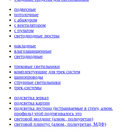
подвесные
потолочные
с абажуром
с вентилятором
с пультом
светодиодные люстры
накладные
влагозащищенные
светодиодные
трековые светильники
комплектующие для трек систем
шинопроводы
струнные светильники
трек-системы
подсветка зеркал
подсветка картин
подсветка лестниц (встраиваемые в стену, алюм.
профиль) чтоб подтягивалось это
световой молдинг (алюм., полиуретан)
световой плинтус (алюм., полиуретан, МДФ)