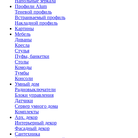
Напольные зеркала
Профили Alum
Теневой профиль
Встраиваемый профиль
Накладной профиль
Картины
Мебель
Диваны
Кресла
Стулья
Пуфы, банкетки
Столы
Комоды
Тумбы
Консоли
Умный дом
Радиовыключатели
Блоки управления
Датчики
Сервер умного дома
Комплекты
Арх. декор
Интерьерный декор
Фасадный декор
Сантехника