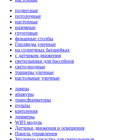
подвесные
потолочные
настенные
наземные
грунтовые
фонарные столбы
Гирлянды уличные
на солнечных батарейках
с датчиком движения
светильники для бассейнов
светодиодные
торшеры уличные
настольные уличные
лампы
абажуры
трансформаторы
пульты
крепления
диммеры
WIFI модуль
Датчики движения и освещения
Панель управления
Уходовые средства для светильников