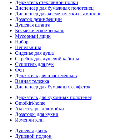
Держатель стеклянной полки
Диспенсер для бумажных полотенец
Диспенсер для косметических тампонов
Дозатор дезинфекции
Душевая штанга
Косметическое зеркало
Мусорный ящик
Набор
Пепельница
Сиденье для душа
Скребок для душевой кабины
Сушитель для рук
Фен
Держатель для пласт мешков
Ванная тележка
Диспенсер для бумажных салфеток
Держатель для кухонных полотенец
Omoikiri-home
Аксессуары для мойки
Дозаторы для кухни
Изменчители
Душевая дверь
Душевой поддон