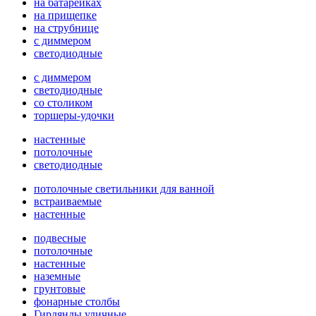
на батарейках
на прищепке
на струбнице
с диммером
светодиодные
с диммером
светодиодные
со столиком
торшеры-удочки
настенные
потолочные
светодиодные
потолочные светильники для ванной
встраиваемые
настенные
подвесные
потолочные
настенные
наземные
грунтовые
фонарные столбы
Гирлянды уличные