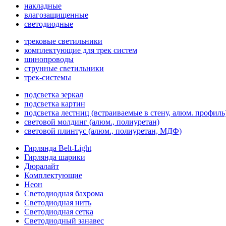
накладные
влагозащищенные
светодиодные
трековые светильники
комплектующие для трек систем
шинопроводы
струнные светильники
трек-системы
подсветка зеркал
подсветка картин
подсветка лестниц (встраиваемые в стену, алюм. профиль
световой молдинг (алюм., полиуретан)
световой плинтус (алюм., полиуретан, МДФ)
Гирлянда Belt-Light
Гирлянда шарики
Дюралайт
Комплектующие
Неон
Светодиодная бахрома
Светодиодная нить
Светодиодная сетка
Светодиодный занавес