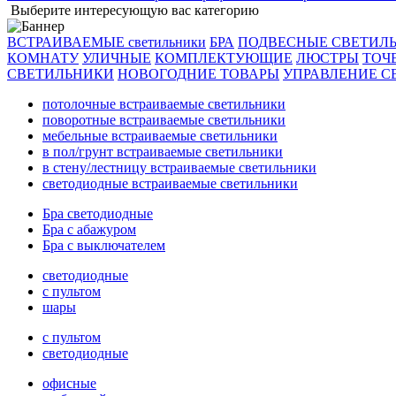
Выберите интересующую вас категорию
ВСТРАИВАЕМЫЕ светильники
БРА
ПОДВЕСНЫЕ СВЕТИЛ
КОМНАТУ
УЛИЧНЫЕ
КОМПЛЕКТУЮЩИЕ
ЛЮСТРЫ
ТОЧ
СВЕТИЛЬНИКИ
НОВОГОДНИЕ ТОВАРЫ
УПРАВЛЕНИЕ С
потолочные встраиваемые светильники
поворотные встраиваемые светильники
мебельные встраиваемые светильники
в пол/грунт встраиваемые светильники
в стену/лестницу встраиваемые светильники
светодиодные встраиваемые светильники
Бра светодиодные
Бра с абажуром
Бра с выключателем
светодиодные
с пультом
шары
с пультом
светодиодные
офисные