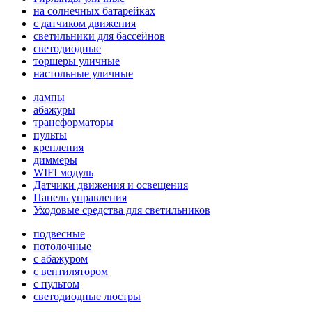
на солнечных батарейках
с датчиком движения
светильники для бассейнов
светодиодные
торшеры уличные
настольные уличные
лампы
абажуры
трансформаторы
пульты
крепления
диммеры
WIFI модуль
Датчики движения и освещения
Панель управления
Уходовые средства для светильников
подвесные
потолочные
с абажуром
с вентилятором
с пультом
светодиодные люстры