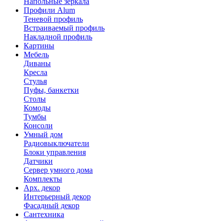
Напольные зеркала
Профили Alum
Теневой профиль
Встраиваемый профиль
Накладной профиль
Картины
Мебель
Диваны
Кресла
Стулья
Пуфы, банкетки
Столы
Комоды
Тумбы
Консоли
Умный дом
Радиовыключатели
Блоки управления
Датчики
Сервер умного дома
Комплекты
Арх. декор
Интерьерный декор
Фасадный декор
Сантехника