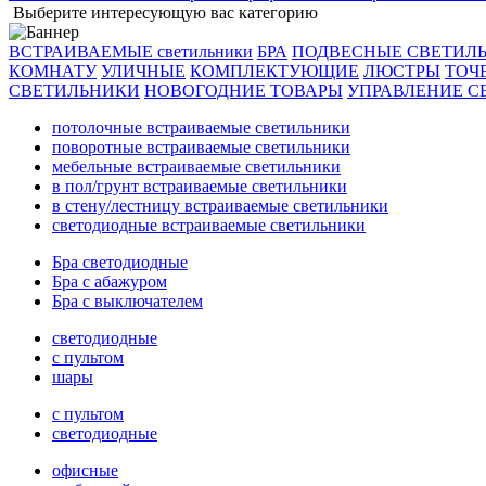
Выберите интересующую вас категорию
ВСТРАИВАЕМЫЕ светильники
БРА
ПОДВЕСНЫЕ СВЕТИЛ
КОМНАТУ
УЛИЧНЫЕ
КОМПЛЕКТУЮЩИЕ
ЛЮСТРЫ
ТОЧ
СВЕТИЛЬНИКИ
НОВОГОДНИЕ ТОВАРЫ
УПРАВЛЕНИЕ С
потолочные встраиваемые светильники
поворотные встраиваемые светильники
мебельные встраиваемые светильники
в пол/грунт встраиваемые светильники
в стену/лестницу встраиваемые светильники
светодиодные встраиваемые светильники
Бра светодиодные
Бра с абажуром
Бра с выключателем
светодиодные
с пультом
шары
с пультом
светодиодные
офисные