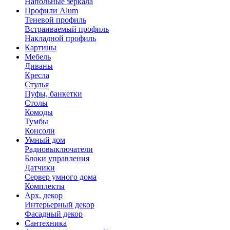
Напольные зеркала
Профили Alum
Теневой профиль
Встраиваемый профиль
Накладной профиль
Картины
Мебель
Диваны
Кресла
Стулья
Пуфы, банкетки
Столы
Комоды
Тумбы
Консоли
Умный дом
Радиовыключатели
Блоки управления
Датчики
Сервер умного дома
Комплекты
Арх. декор
Интерьерный декор
Фасадный декор
Сантехника