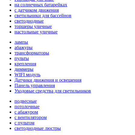
на солнечных батарейках
с датчиком движения
светильники для бассейнов
светодиодные
торшеры уличные
настольные уличные
лампы
абажуры
трансформаторы
пульты
крепления
диммеры
WIFI модуль
Датчики движения и освещения
Панель управления
Уходовые средства для светильников
подвесные
потолочные
с абажуром
с вентилятором
с пультом
светодиодные люстры