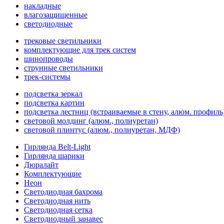
накладные
влагозащищенные
светодиодные
трековые светильники
комплектующие для трек систем
шинопроводы
струнные светильники
трек-системы
подсветка зеркал
подсветка картин
подсветка лестниц (встраиваемые в стену, алюм. профиль
световой молдинг (алюм., полиуретан)
световой плинтус (алюм., полиуретан, МДФ)
Гирлянда Belt-Light
Гирлянда шарики
Дюралайт
Комплектующие
Неон
Светодиодная бахрома
Светодиодная нить
Светодиодная сетка
Светодиодный занавес