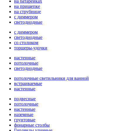
на батарейках
на прищепке
на струбнице
с диммером
светодиодные
с диммером
светодиодные
со столиком
торшеры-удочки
настенные
потолочные
светодиодные
потолочные светильники для ванной
встраиваемые
настенные
подвесные
потолочные
настенные
наземные
грунтовые
фонарные столбы
Гирлянды уличные