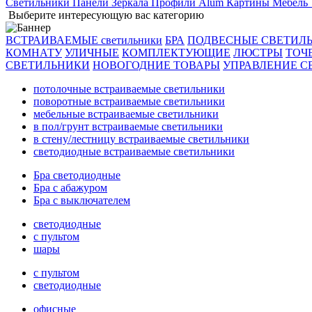
Светильники
Панели
Зеркала
Профили Alum
Картины
Мебель
Выберите интересующую вас категорию
ВСТРАИВАЕМЫЕ светильники
БРА
ПОДВЕСНЫЕ СВЕТИЛ
КОМНАТУ
УЛИЧНЫЕ
КОМПЛЕКТУЮЩИЕ
ЛЮСТРЫ
ТОЧ
СВЕТИЛЬНИКИ
НОВОГОДНИЕ ТОВАРЫ
УПРАВЛЕНИЕ С
потолочные встраиваемые светильники
поворотные встраиваемые светильники
мебельные встраиваемые светильники
в пол/грунт встраиваемые светильники
в стену/лестницу встраиваемые светильники
светодиодные встраиваемые светильники
Бра светодиодные
Бра с абажуром
Бра с выключателем
светодиодные
с пультом
шары
с пультом
светодиодные
офисные