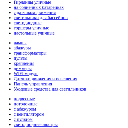
Гирлянды уличные
на солнечных батарейках
с датчиком движения
светильники для бассейнов
светодиодные
торшеры уличные
настольные уличные
лампы
абажуры
трансформаторы
пульты
крепления
диммеры
WIFI модуль
Датчики движения и освещения
Панель управления
Уходовые средства для светильников
подвесные
потолочные
с абажуром
с вентилятором
с пультом
светодиодные люстры