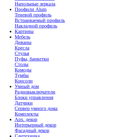
Напольные зеркала
Профили Alum
Теневой профиль
Встраиваемый профиль
Накладной профиль
Картины
Мебель
Диваны
Кресла
Стулья
Пуфы, банкетки
Столы
Комоды
Тумбы
Консоли
Умный дом
Радиовыключатели
Блоки управления
Датчики
Сервер умного дома
Комплекты
Арх. декор
Интерьерный декор
Фасадный декор
Сантехника