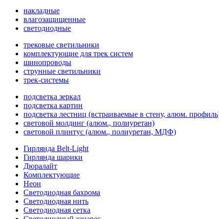
накладные
влагозащищенные
светодиодные
трековые светильники
комплектующие для трек систем
шинопроводы
струнные светильники
трек-системы
подсветка зеркал
подсветка картин
подсветка лестниц (встраиваемые в стену, алюм. профиль
световой молдинг (алюм., полиуретан)
световой плинтус (алюм., полиуретан, МДФ)
Гирлянда Belt-Light
Гирлянда шарики
Дюралайт
Комплектующие
Неон
Светодиодная бахрома
Светодиодная нить
Светодиодная сетка
Светодиодный занавес