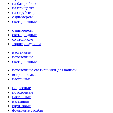
на батарейках
на прищепке
на струбнице
с диммером
светодиодные
с диммером
светодиодные
со столиком
торшеры-удочки
настенные
потолочные
светодиодные
потолочные светильники для ванной
встраиваемые
настенные
подвесные
потолочные
настенные
наземные
грунтовые
фонарные столбы