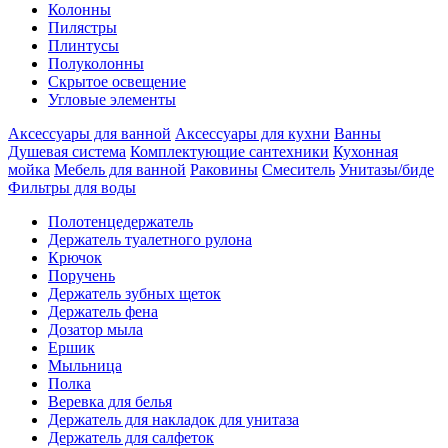
Колонны
Пилястры
Плинтусы
Полуколонны
Скрытое освещение
Угловые элементы
Аксессуары для ванной
Аксессуары для кухни
Ванны
Душевая система
Комплектующие сантехники
Кухонная
мойка
Мебель для ванной
Раковины
Смеситель
Унитазы/биде
Фильтры для воды
Полотенцедержатель
Держатель туалетного рулона
Крючок
Поручень
Держатель зубных щеток
Держатель фена
Дозатор мыла
Eршик
Мыльница
Полка
Веревка для белья
Держатель для накладок для унитаза
Держатель для салфеток