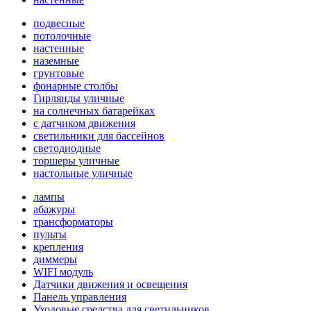
подвесные
потолочные
настенные
наземные
грунтовые
фонарные столбы
Гирлянды уличные
на солнечных батарейках
с датчиком движения
светильники для бассейнов
светодиодные
торшеры уличные
настольные уличные
лампы
абажуры
трансформаторы
пульты
крепления
диммеры
WIFI модуль
Датчики движения и освещения
Панель управления
Уходовые средства для светильников