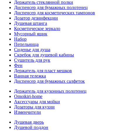
Держатель стеклянной полки
Диспенсер для бумажных полотенец
Диспенсер для косметических тампонов
Дозатор дезинфекции
Душевая штанга
Косметическое зеркало
Мусорный ящик
Набор
Пепельница
Сиденье для душа
Скребок для душевой кабины
Сушитель для рук
Фен
Держатель для пласт мешков
Ванная тележка
Диспенсер для бумажных салфеток
Держатель для кухонных полотенец
Omoikiri-home
Аксессуары для мойки
Дозаторы для кухни
Изменчители
Душевая дверь
Душевой поддон