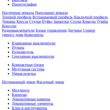
Принтография
Настенные зеркала
Напольные зеркала
Теневой профиль
Встраиваемый профиль
Накладной профиль
Диваны
Кресла
Стулья
Пуфы, банкетки
Столы
Комоды
Тумбы
Консоли
Радиовыключатели
Блоки управления
Датчики
Сервер
умного дома
Комплекты
Клавишные выключатели
Пульты
Радиомодуль
Сенсорные выключатели
Компактные блоки
Модульная система
Умная розетка
Интерьерный декор
Фасадный декор
Молдинги
Карнизы
Декоративные камины
Декоративные элементы
Клеи и инструменты