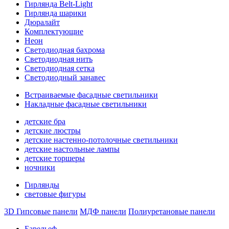
Гирлянда Belt-Light
Гирлянда шарики
Дюралайт
Комплектующие
Неон
Светодиодная бахрома
Светодиодная нить
Светодиодная сетка
Светодиодный занавес
Встраиваемые фасадные светильники
Накладные фасадные светильники
детские бра
детские люстры
детские настенно-потолочные светильники
детские настольные лампы
детские торшеры
ночники
Гирлянды
световые фигуры
3D Гипсовые панели
МДФ панели
Полиуретановые панели
Барельеф