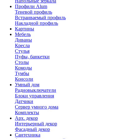
Напольные зеркала
Профили Alum
Теневой профиль
Встраиваемый профиль
Накладной профиль
Картины
Мебель
Диваны
Кресла
Стулья
Пуфы, банкетки
Столы
Комоды
Тумбы
Консоли
Умный дом
Радиовыключатели
Блоки управления
Датчики
Сервер умного дома
Комплекты
Арх. декор
Интерьерный декор
Фасадный декор
Сантехника