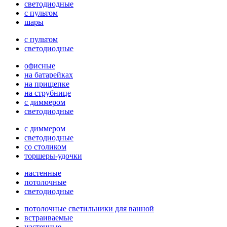
светодиодные
с пультом
шары
с пультом
светодиодные
офисные
на батарейках
на прищепке
на струбнице
с диммером
светодиодные
с диммером
светодиодные
со столиком
торшеры-удочки
настенные
потолочные
светодиодные
потолочные светильники для ванной
встраиваемые
настенные