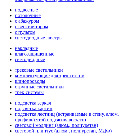
подвесные
потолочные
с абажуром
с вентилятором
с пультом
светодиодные люстры
накладные
влагозащищенные
светодиодные
трековые светильники
комплектующие для трек систем
шинопроводы
струнные светильники
трек-системы
подсветка зеркал
подсветка картин
подсветка лестниц (встраиваемые в стену, алюм.
профиль) чтоб подтягивалось это
световой молдинг (алюм., полиуретан)
световой плинтус (алюм., полиуретан, МДФ)