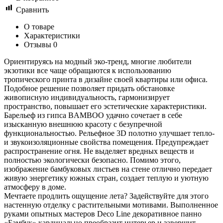
Сравнить
О товаре
Характеристики
Отзывы
0
Ориентируясь на модный эко-тренд, многие любители
экзотики все чаще обращаются к использованию
тропического принта в дизайне своей квартиры или офиса.
Подобное решение позволяет придать обстановке
живописную индивидуальность, гармонизирует
пространство, повышает его эстетические характеристики.
Барельеф из гипса BAMBOO удачно сочетает в себе
изысканную внешнюю красоту с безупречной
функциональностью. Рельефное 3D полотно улучшает тепло-
и звукоизоляционные свойства помещения. Предупреждает
распространение огня. Не выделяет вредных веществ и
полностью экологически безопасно. Помимо этого,
изображение бамбуковых листьев на стене отлично передает
живую энергетику южных стран, создает теплую и уютную
атмосферу в доме.
Мечтаете продлить ощущение лета? Задействуйте для этого
настенную отделку с растительными мотивами. Выполненное
руками опытных мастеров Deco Line декоративное панно
«Бамбук» кардинально преобразит интерьер и завершит