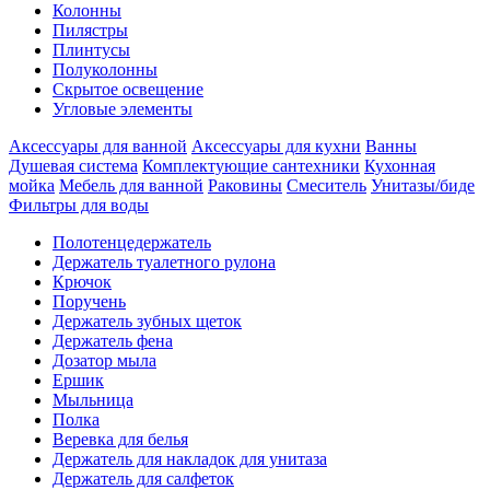
Колонны
Пилястры
Плинтусы
Полуколонны
Скрытое освещение
Угловые элементы
Аксессуары для ванной
Аксессуары для кухни
Ванны
Душевая система
Комплектующие сантехники
Кухонная
мойка
Мебель для ванной
Раковины
Смеситель
Унитазы/биде
Фильтры для воды
Полотенцедержатель
Держатель туалетного рулона
Крючок
Поручень
Держатель зубных щеток
Держатель фена
Дозатор мыла
Eршик
Мыльница
Полка
Веревка для белья
Держатель для накладок для унитаза
Держатель для салфеток