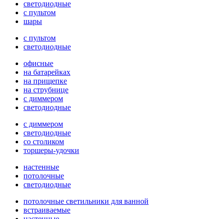
светодиодные
с пультом
шары
с пультом
светодиодные
офисные
на батарейках
на прищепке
на струбнице
с диммером
светодиодные
с диммером
светодиодные
со столиком
торшеры-удочки
настенные
потолочные
светодиодные
потолочные светильники для ванной
встраиваемые
настенные