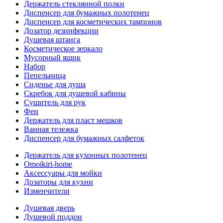
Держатель стеклянной полки
Диспенсер для бумажных полотенец
Диспенсер для косметических тампонов
Дозатор дезинфекции
Душевая штанга
Косметическое зеркало
Мусорный ящик
Набор
Пепельница
Сиденье для душа
Скребок для душевой кабины
Сушитель для рук
Фен
Держатель для пласт мешков
Ванная тележка
Диспенсер для бумажных салфеток
Держатель для кухонных полотенец
Omoikiri-home
Аксессуары для мойки
Дозаторы для кухни
Изменчители
Душевая дверь
Душевой поддон