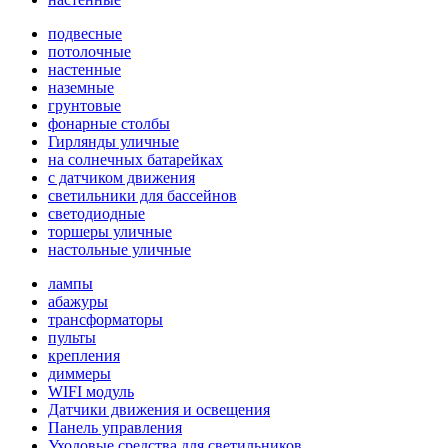
подвесные
потолочные
настенные
наземные
грунтовые
фонарные столбы
Гирлянды уличные
на солнечных батарейках
с датчиком движения
светильники для бассейнов
светодиодные
торшеры уличные
настольные уличные
лампы
абажуры
трансформаторы
пульты
крепления
диммеры
WIFI модуль
Датчики движения и освещения
Панель управления
Уходовые средства для светильников