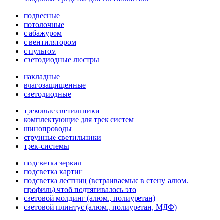
подвесные
потолочные
с абажуром
с вентилятором
с пультом
светодиодные люстры
накладные
влагозащищенные
светодиодные
трековые светильники
комплектующие для трек систем
шинопроводы
струнные светильники
трек-системы
подсветка зеркал
подсветка картин
подсветка лестниц (встраиваемые в стену, алюм.
профиль) чтоб подтягивалось это
световой молдинг (алюм., полиуретан)
световой плинтус (алюм., полиуретан, МДФ)