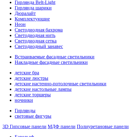
Гирлянда Belt-Light
Гирлянда шарики
Дюралайт
Комплектующие
Неон
Светодиодная бахрома
Светодиодная нить
Светодиодная сетка
Светодиодный занавес
Встраиваемые фасадные светильники
Накладные фасадные светильники
детские бра
детские люстры
детские настенно-потолочные светильники
детские настольные лампы
детские торшеры
ночники
Гирлянды
световые фигуры
3D Гипсовые панели
МДФ панели
Полиуретановые панели
Барельеф