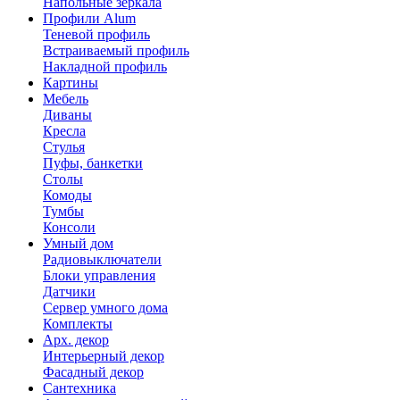
Напольные зеркала
Профили Alum
Теневой профиль
Встраиваемый профиль
Накладной профиль
Картины
Мебель
Диваны
Кресла
Стулья
Пуфы, банкетки
Столы
Комоды
Тумбы
Консоли
Умный дом
Радиовыключатели
Блоки управления
Датчики
Сервер умного дома
Комплекты
Арх. декор
Интерьерный декор
Фасадный декор
Сантехника