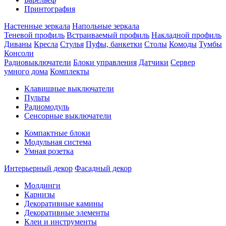
Принтография
Настенные зеркала
Напольные зеркала
Теневой профиль
Встраиваемый профиль
Накладной профиль
Диваны
Кресла
Стулья
Пуфы, банкетки
Столы
Комоды
Тумбы
Консоли
Радиовыключатели
Блоки управления
Датчики
Сервер
умного дома
Комплекты
Клавишные выключатели
Пульты
Радиомодуль
Сенсорные выключатели
Компактные блоки
Модульная система
Умная розетка
Интерьерный декор
Фасадный декор
Молдинги
Карнизы
Декоративные камины
Декоративные элементы
Клеи и инструменты