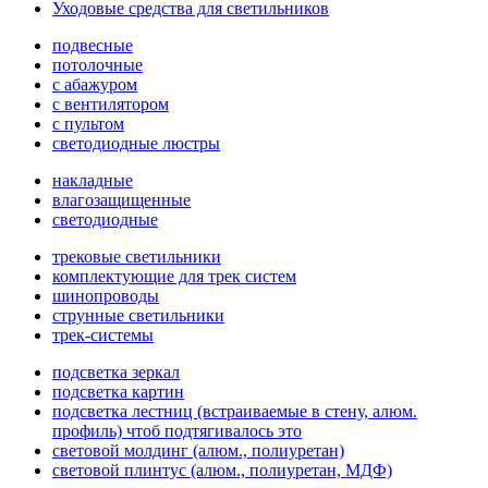
Уходовые средства для светильников
подвесные
потолочные
с абажуром
с вентилятором
с пультом
светодиодные люстры
накладные
влагозащищенные
светодиодные
трековые светильники
комплектующие для трек систем
шинопроводы
струнные светильники
трек-системы
подсветка зеркал
подсветка картин
подсветка лестниц (встраиваемые в стену, алюм.
профиль) чтоб подтягивалось это
световой молдинг (алюм., полиуретан)
световой плинтус (алюм., полиуретан, МДФ)