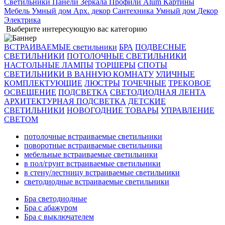
Светильники
Панели
Зеркала
Профили Alum
Картины
Мебель
Умный дом
Арх. декор
Сантехника
Умный дом
Декор
Электрика
Выберите интересующую вас категорию
ВСТРАИВАЕМЫЕ светильники
БРА
ПОДВЕСНЫЕ
СВЕТИЛЬНИКИ
ПОТОЛОЧНЫЕ СВЕТИЛЬНИКИ
НАСТОЛЬНЫЕ ЛАМПЫ
ТОРШЕРЫ
СПОТЫ
СВЕТИЛЬНИКИ В ВАННУЮ КОМНАТУ
УЛИЧНЫЕ
КОМПЛЕКТУЮЩИЕ
ЛЮСТРЫ
ТОЧЕЧНЫЕ
ТРЕКОВОЕ
ОСВЕЩЕНИЕ
ПОДСВЕТКА
СВЕТОДИОДНАЯ ЛЕНТА
АРХИТЕКТУРНАЯ ПОДСВЕТКА
ДЕТСКИЕ
СВЕТИЛЬНИКИ
НОВОГОДНИЕ ТОВАРЫ
УПРАВЛЕНИЕ
СВЕТОМ
потолочные встраиваемые светильники
поворотные встраиваемые светильники
мебельные встраиваемые светильники
в пол/грунт встраиваемые светильники
в стену/лестницу встраиваемые светильники
светодиодные встраиваемые светильники
Бра светодиодные
Бра с абажуром
Бра с выключателем