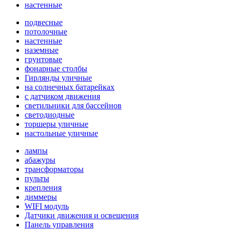
настенные
подвесные
потолочные
настенные
наземные
грунтовые
фонарные столбы
Гирлянды уличные
на солнечных батарейках
с датчиком движения
светильники для бассейнов
светодиодные
торшеры уличные
настольные уличные
лампы
абажуры
трансформаторы
пульты
крепления
диммеры
WIFI модуль
Датчики движения и освещения
Панель управления