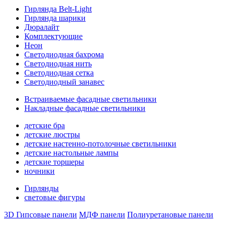
Гирлянда Belt-Light
Гирлянда шарики
Дюралайт
Комплектующие
Неон
Светодиодная бахрома
Светодиодная нить
Светодиодная сетка
Светодиодный занавес
Встраиваемые фасадные светильники
Накладные фасадные светильники
детские бра
детские люстры
детские настенно-потолочные светильники
детские настольные лампы
детские торшеры
ночники
Гирлянды
световые фигуры
3D Гипсовые панели
МДФ панели
Полиуретановые панели