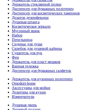
Держатель стеклянной полки
Диспенсер для бумажных полотенец
Диспенсер для косметических тампонов
Дозатор дезинфекции
Душевая штанга
Косметическое зеркало
Мусорный ящик
Набор
Пепельница
Сиденье для душа
Скребок для душевой кабины
Сушитель для рук
Фен
Держатель для пласт мешков
Ванная тележка
Диспенсер для бумажных салфеток
Держатель для кухонных полотенец
Omoikiri-home
Аксессуары для мойки
Дозаторы для кухни
Изменчители
Душевая дверь
Душевой поддон