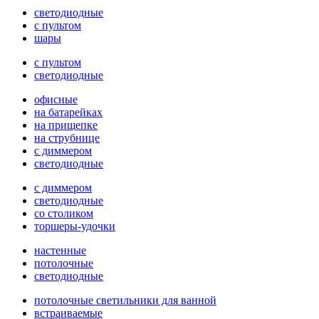
светодиодные
с пультом
шары
с пультом
светодиодные
офисные
на батарейках
на прищепке
на струбнице
с диммером
светодиодные
с диммером
светодиодные
со столиком
торшеры-удочки
настенные
потолочные
светодиодные
потолочные светильники для ванной
встраиваемые