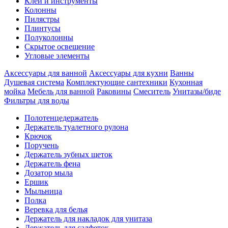
Клеи и инструменты
Колонны
Пилястры
Плинтусы
Полуколонны
Скрытое освещение
Угловые элементы
Аксессуары для ванной
Аксессуары для кухни
Ванны
Душевая система
Комплектующие сантехники
Кухонная
мойка
Мебель для ванной
Раковины
Смеситель
Унитазы/биде
Фильтры для воды
Полотенцедержатель
Держатель туалетного рулона
Крючок
Поручень
Держатель зубных щеток
Держатель фена
Дозатор мыла
Eршик
Мыльница
Полка
Веревка для белья
Держатель для накладок для унитаза
Держатель для салфеток