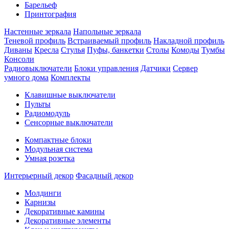
Барельеф
Принтография
Настенные зеркала
Напольные зеркала
Теневой профиль
Встраиваемый профиль
Накладной профиль
Диваны
Кресла
Стулья
Пуфы, банкетки
Столы
Комоды
Тумбы
Консоли
Радиовыключатели
Блоки управления
Датчики
Сервер
умного дома
Комплекты
Клавишные выключатели
Пульты
Радиомодуль
Сенсорные выключатели
Компактные блоки
Модульная система
Умная розетка
Интерьерный декор
Фасадный декор
Молдинги
Карнизы
Декоративные камины
Декоративные элементы