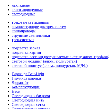
накладные
влагозащищенные
светодиодные
трековые светильники
комплектующие для трек систем
шинопроводы
струнные светильники
трек-системы
подсветка зеркал
подсветка картин
подсветка лестниц (встраиваемые в стену, алюм. профиль
световой молдинг (алюм., полиуретан)
световой плинтус (алюм., полиуретан, МДФ)
Гирлянда Belt-Light
Гирлянда шарики
Дюралайт
Комплектующие
Неон
Светодиодная бахрома
Светодиодная нить
Светодиодная сетка
Светодиодный занавес