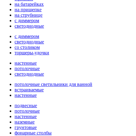
на батарейках
на прищепке
на струбнице
с диммером
светодиодные
с диммером
светодиодные
со столиком
торшеры-удочки
настенные
потолочные
светодиодные
потолочные светильники для ванной
встраиваемые
настенные
подвесные
потолочные
настенные
наземные
грунтовые
фонарные столбы