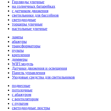
Гирлянды уличные
на солнечных батарейках
с датчиком движения
светильники для бассейнов
светодиодные
торшеры уличные
настольные уличные
лампы
абажуры
трансформаторы
пульты
крепления
диммеры
WIFI модуль
Датчики движения и освещения
Панель управления
Уходовые средства для светильников
подвесные
потолочные
с абажуром
с вентилятором
с пультом
светодиодные люстры