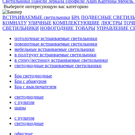
Светильники
Панели
Зеркала
Профили Alum
Картины
Мебель
Выберите интересующую вас категорию
ВСТРАИВАЕМЫЕ светильники
БРА
ПОДВЕСНЫЕ СВЕТИЛ
КОМНАТУ
УЛИЧНЫЕ
КОМПЛЕКТУЮЩИЕ
ЛЮСТРЫ
ТОЧ
СВЕТИЛЬНИКИ
НОВОГОДНИЕ ТОВАРЫ
УПРАВЛЕНИЕ С
потолочные встраиваемые светильники
поворотные встраиваемые светильники
мебельные встраиваемые светильники
в пол/грунт встраиваемые светильники
в стену/лестницу встраиваемые светильники
светодиодные встраиваемые светильники
Бра светодиодные
Бра с абажуром
Бра с выключателем
светодиодные
с пультом
шары
с пультом
светодиодные
офисные