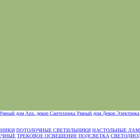
Умный дом
Арх. декор
Сантехника
Умный дом
Декор
Электрика
ЬНИКИ
ПОТОЛОЧНЫЕ СВЕТИЛЬНИКИ
НАСТОЛЬНЫЕ ЛА
ЕЧНЫЕ
ТРЕКОВОЕ ОСВЕЩЕНИЕ
ПОДСВЕТКА
СВЕТОДИО