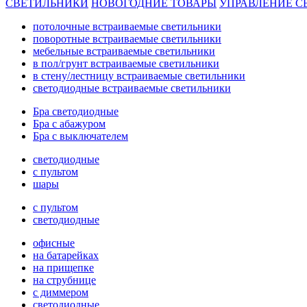
СВЕТИЛЬНИКИ
НОВОГОДНИЕ ТОВАРЫ
УПРАВЛЕНИЕ С
потолочные встраиваемые светильники
поворотные встраиваемые светильники
мебельные встраиваемые светильники
в пол/грунт встраиваемые светильники
в стену/лестницу встраиваемые светильники
светодиодные встраиваемые светильники
Бра светодиодные
Бра с абажуром
Бра с выключателем
светодиодные
с пультом
шары
с пультом
светодиодные
офисные
на батарейках
на прищепке
на струбнице
с диммером
светодиодные