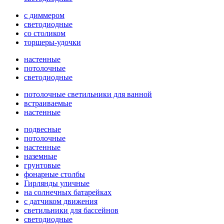
с диммером
светодиодные
со столиком
торшеры-удочки
настенные
потолочные
светодиодные
потолочные светильники для ванной
встраиваемые
настенные
подвесные
потолочные
настенные
наземные
грунтовые
фонарные столбы
Гирлянды уличные
на солнечных батарейках
с датчиком движения
светильники для бассейнов
светодиодные