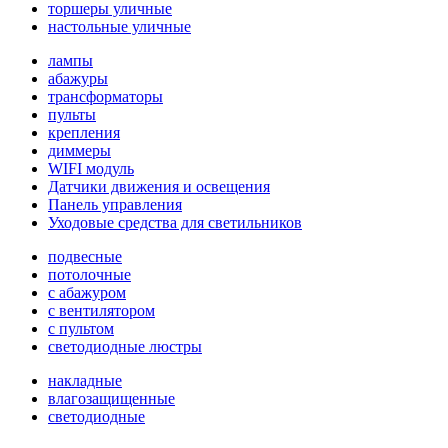
торшеры уличные
настольные уличные
лампы
абажуры
трансформаторы
пульты
крепления
диммеры
WIFI модуль
Датчики движения и освещения
Панель управления
Уходовые средства для светильников
подвесные
потолочные
с абажуром
с вентилятором
с пультом
светодиодные люстры
накладные
влагозащищенные
светодиодные