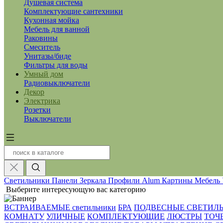
Душевая система
Комплектующие сантехники
Кухонная мойка
Мебель для ванной
Раковины
Смеситель
Унитазы/биде
Фильтры для воды
Умный дом
Радиовыключатели
Декор
Электрика
Розетки
Выключатели
Светильники
Панели
Зеркала
Профили Alum
Картины
Мебель
Выберите интересующую вас категорию
ВСТРАИВАЕМЫЕ светильники
БРА
ПОДВЕСНЫЕ СВЕТИЛ
КОМНАТУ
УЛИЧНЫЕ
КОМПЛЕКТУЮЩИЕ
ЛЮСТРЫ
ТОЧ