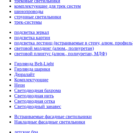
трековые светильники
комплектующие для трек систем
шинопроводы
струнные светильники
трек-системы
подсветка зеркал
подсветка картин
подсветка лестниц (встраиваемые в стену, алюм. профиль
световой молдинг (алюм., полиуретан)
световой плинтус (алюм., полиуретан, МДФ)
Гирлянда Belt-Light
Гирлянда шарики
Дюралайт
Комплектующие
Неон
Светодиодная бахрома
Светодиодная нить
Светодиодная сетка
Светодиодный занавес
Встраиваемые фасадные светильники
Накладные фасадные светильники
детские бра