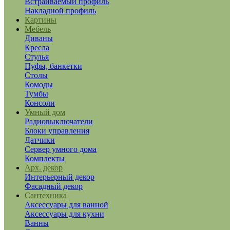
Встраиваемый профиль
Накладной профиль
Картины
Мебель
Диваны
Кресла
Стулья
Пуфы, банкетки
Столы
Комоды
Тумбы
Консоли
Умный дом
Радиовыключатели
Блоки управления
Датчики
Сервер умного дома
Комплекты
Арх. декор
Интерьерный декор
Фасадный декор
Сантехника
Аксессуары для ванной
Аксессуары для кухни
Ванны