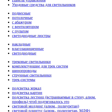
Панель управления
Уходовые средства для светильников
подвесные
потолочные
с абажуром
с вентилятором
с пультом
светодиодные люстры
накладные
влагозащищенные
светодиодные
трековые светильники
комплектующие для трек систем
шинопроводы
струнные светильники
трек-системы
подсветка зеркал
подсветка картин
подсветка лестниц (встраиваемые в стену, алюм.
профиль) чтоб подтягивалось это
световой молдинг (алюм., полиуретан)
световой плинтус (алюм., полиуретан, МДФ)