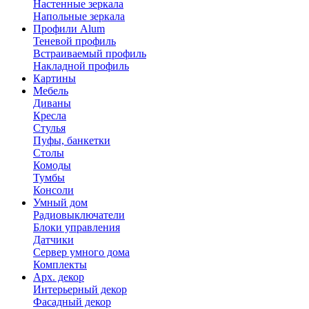
Настенные зеркала
Напольные зеркала
Профили Alum
Теневой профиль
Встраиваемый профиль
Накладной профиль
Картины
Мебель
Диваны
Кресла
Стулья
Пуфы, банкетки
Столы
Комоды
Тумбы
Консоли
Умный дом
Радиовыключатели
Блоки управления
Датчики
Сервер умного дома
Комплекты
Арх. декор
Интерьерный декор
Фасадный декор