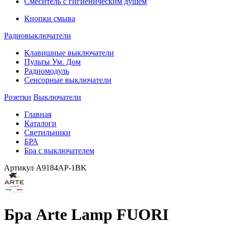
Смеситель с гигиеническим душем
Кнопки смыва
Радиовыключатели
Клавишные выключатели
Пульты Ум. Дом
Радиомодуль
Сенсорные выключатели
Розетки
Выключатели
Главная
Каталоги
Светильники
БРА
Бра с выключателем
Артикул
A9184AP-1BK
Бра Arte Lamp FUORI