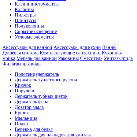
Клеи и инструменты
Колонны
Пилястры
Плинтусы
Полуколонны
Скрытое освещение
Угловые элементы
Аксессуары для ванной
Аксессуары для кухни
Ванны
Душевая система
Комплектующие сантехники
Кухонная
мойка
Мебель для ванной
Раковины
Смеситель
Унитазы/биде
Фильтры для воды
Полотенцедержатель
Держатель туалетного рулона
Крючок
Поручень
Держатель зубных щеток
Держатель фена
Дозатор мыла
Eршик
Мыльница
Полка
Веревка для белья
Держатель для накладок для унитаза