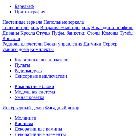
Барельеф
Принтография
Настенные зеркала
Напольные зеркала
Теневой профиль
Встраиваемый профиль
Накладной профиль
Диваны
Кресла
Стулья
Пуфы, банкетки
Столы
Комоды
Тумбы
Консоли
Радиовыключатели
Блоки управления
Датчики
Сервер
умного дома
Комплекты
Клавишные выключатели
Пульты
Радиомодуль
Сенсорные выключатели
Компактные блоки
Модульная система
Умная розетка
Интерьерный декор
Фасадный декор
Молдинги
Карнизы
Декоративные камины
Декоративные элементы