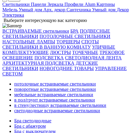
Светильники
Панели
Зеркала
Профили Alum
Картины
Мебель
Умный дом
Арх. декор
Сантехника
Умный дом
Декор
Электрика
Выберите интересующую вас категорию
ВСТРАИВАЕМЫЕ светильники
БРА
ПОДВЕСНЫЕ
СВЕТИЛЬНИКИ
ПОТОЛОЧНЫЕ СВЕТИЛЬНИКИ
НАСТОЛЬНЫЕ ЛАМПЫ
ТОРШЕРЫ
СПОТЫ
СВЕТИЛЬНИКИ В ВАННУЮ КОМНАТУ
УЛИЧНЫЕ
КОМПЛЕКТУЮЩИЕ
ЛЮСТРЫ
ТОЧЕЧНЫЕ
ТРЕКОВОЕ
ОСВЕЩЕНИЕ
ПОДСВЕТКА
СВЕТОДИОДНАЯ ЛЕНТА
АРХИТЕКТУРНАЯ ПОДСВЕТКА
ДЕТСКИЕ
СВЕТИЛЬНИКИ
НОВОГОДНИЕ ТОВАРЫ
УПРАВЛЕНИЕ
СВЕТОМ
потолочные встраиваемые светильники
поворотные встраиваемые светильники
мебельные встраиваемые светильники
в пол/грунт встраиваемые светильники
в стену/лестницу встраиваемые светильники
светодиодные встраиваемые светильники
Бра светодиодные
Бра с абажуром
Бра с выключателем