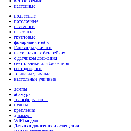
встраиваемые
настенные
подвесные
потолочные
настенные
наземные
грунтовые
фонарные столбы
Гирлянды уличные
на солнечных батарейках
с датчиком движения
светильники для бассейнов
светодиодные
торшеры уличные
настольные уличные
лампы
абажуры
трансформаторы
пульты
крепления
диммеры
WIFI модуль
Датчики движения и освещения