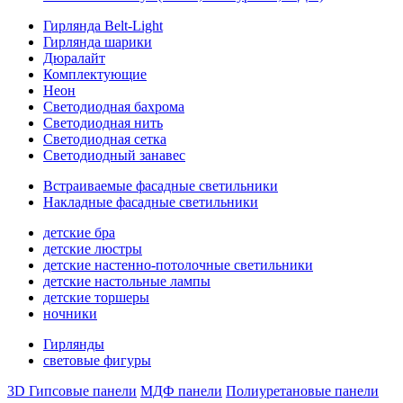
Гирлянда Belt-Light
Гирлянда шарики
Дюралайт
Комплектующие
Неон
Светодиодная бахрома
Светодиодная нить
Светодиодная сетка
Светодиодный занавес
Встраиваемые фасадные светильники
Накладные фасадные светильники
детские бра
детские люстры
детские настенно-потолочные светильники
детские настольные лампы
детские торшеры
ночники
Гирлянды
световые фигуры
3D Гипсовые панели
МДФ панели
Полиуретановые панели