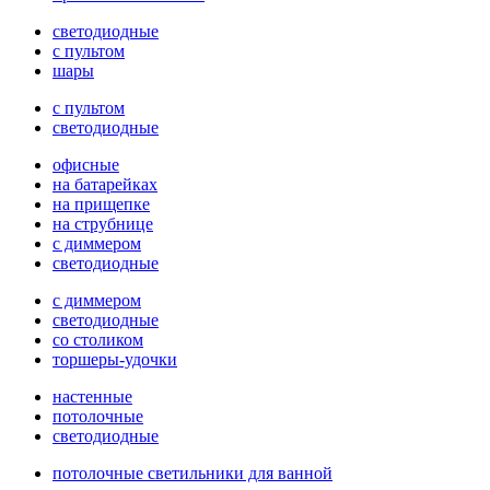
светодиодные
с пультом
шары
с пультом
светодиодные
офисные
на батарейках
на прищепке
на струбнице
с диммером
светодиодные
с диммером
светодиодные
со столиком
торшеры-удочки
настенные
потолочные
светодиодные
потолочные светильники для ванной