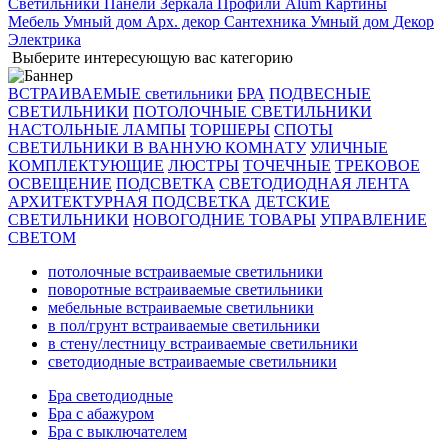
Светильники
Панели
Зеркала
Профили Alum
Картины
Мебель
Умный дом
Арх. декор
Сантехника
Умный дом
Декор
Электрика
Выберите интересующую вас категорию
ВСТРАИВАЕМЫЕ светильники
БРА
ПОДВЕСНЫЕ
СВЕТИЛЬНИКИ
ПОТОЛОЧНЫЕ СВЕТИЛЬНИКИ
НАСТОЛЬНЫЕ ЛАМПЫ
ТОРШЕРЫ
СПОТЫ
СВЕТИЛЬНИКИ В ВАННУЮ КОМНАТУ
УЛИЧНЫЕ
КОМПЛЕКТУЮЩИЕ
ЛЮСТРЫ
ТОЧЕЧНЫЕ
ТРЕКОВОЕ
ОСВЕЩЕНИЕ
ПОДСВЕТКА
СВЕТОДИОДНАЯ ЛЕНТА
АРХИТЕКТУРНАЯ ПОДСВЕТКА
ДЕТСКИЕ
СВЕТИЛЬНИКИ
НОВОГОДНИЕ ТОВАРЫ
УПРАВЛЕНИЕ
СВЕТОМ
потолочные встраиваемые светильники
поворотные встраиваемые светильники
мебельные встраиваемые светильники
в пол/грунт встраиваемые светильники
в стену/лестницу встраиваемые светильники
светодиодные встраиваемые светильники
Бра светодиодные
Бра с абажуром
Бра с выключателем