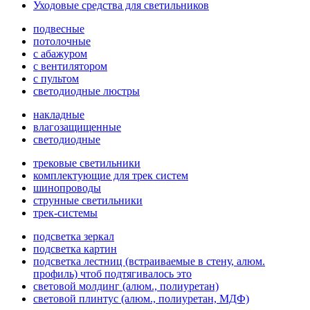
Уходовые средства для светильников
подвесные
потолочные
с абажуром
с вентилятором
с пультом
светодиодные люстры
накладные
влагозащищенные
светодиодные
трековые светильники
комплектующие для трек систем
шинопроводы
струнные светильники
трек-системы
подсветка зеркал
подсветка картин
подсветка лестниц (встраиваемые в стену, алюм.
профиль) чтоб подтягивалось это
световой молдинг (алюм., полиуретан)
световой плинтус (алюм., полиуретан, МДФ)