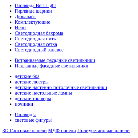
Гирлянда Belt-Light
Гирлянда шарики
Дюралайт
Комплектующие
Неон
Светодиодная бахрома
Светодиодная нить
Светодиодная сетка
Светодиодный занавес
Встраиваемые фасадные светильники
Накладные фасадные светильники
детские бра
детские люстры
детские настенно-потолочные светильники
детские настольные лампы
детские торшеры
ночники
Гирлянды
световые фигуры
3D Гипсовые панели
МДФ панели
Полиуретановые панели