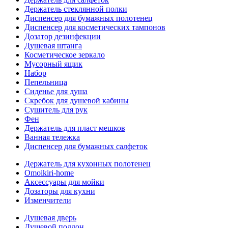
Держатель стеклянной полки
Диспенсер для бумажных полотенец
Диспенсер для косметических тампонов
Дозатор дезинфекции
Душевая штанга
Косметическое зеркало
Мусорный ящик
Набор
Пепельница
Сиденье для душа
Скребок для душевой кабины
Сушитель для рук
Фен
Держатель для пласт мешков
Ванная тележка
Диспенсер для бумажных салфеток
Держатель для кухонных полотенец
Omoikiri-home
Аксессуары для мойки
Дозаторы для кухни
Изменчители
Душевая дверь
Душевой поддон