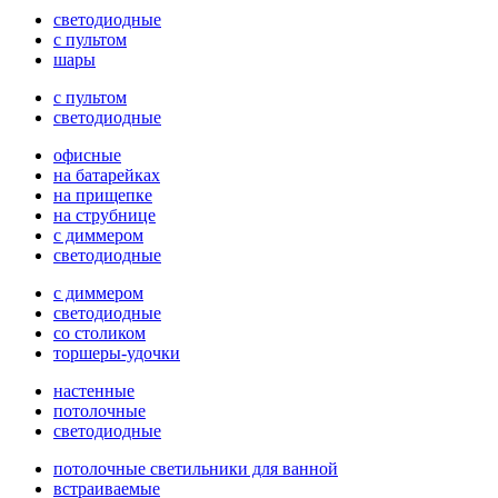
светодиодные
с пультом
шары
с пультом
светодиодные
офисные
на батарейках
на прищепке
на струбнице
с диммером
светодиодные
с диммером
светодиодные
со столиком
торшеры-удочки
настенные
потолочные
светодиодные
потолочные светильники для ванной
встраиваемые