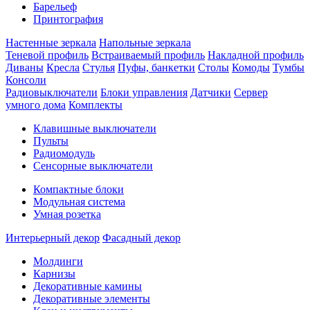
Барельеф
Принтография
Настенные зеркала
Напольные зеркала
Теневой профиль
Встраиваемый профиль
Накладной профиль
Диваны
Кресла
Стулья
Пуфы, банкетки
Столы
Комоды
Тумбы
Консоли
Радиовыключатели
Блоки управления
Датчики
Сервер
умного дома
Комплекты
Клавишные выключатели
Пульты
Радиомодуль
Сенсорные выключатели
Компактные блоки
Модульная система
Умная розетка
Интерьерный декор
Фасадный декор
Молдинги
Карнизы
Декоративные камины
Декоративные элементы