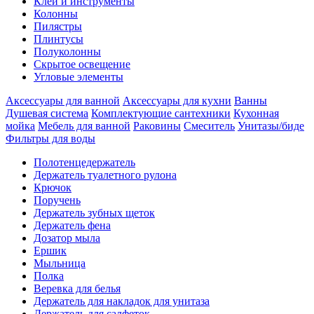
Клеи и инструменты
Колонны
Пилястры
Плинтусы
Полуколонны
Скрытое освещение
Угловые элементы
Аксессуары для ванной
Аксессуары для кухни
Ванны
Душевая система
Комплектующие сантехники
Кухонная
мойка
Мебель для ванной
Раковины
Смеситель
Унитазы/биде
Фильтры для воды
Полотенцедержатель
Держатель туалетного рулона
Крючок
Поручень
Держатель зубных щеток
Держатель фена
Дозатор мыла
Eршик
Мыльница
Полка
Веревка для белья
Держатель для накладок для унитаза
Держатель для салфеток