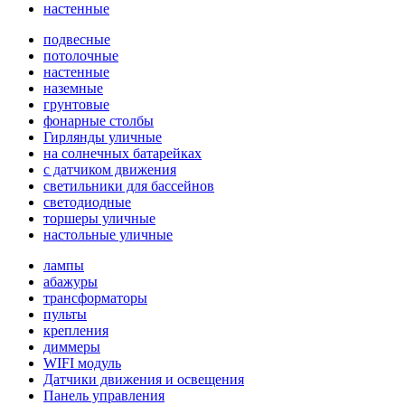
настенные
подвесные
потолочные
настенные
наземные
грунтовые
фонарные столбы
Гирлянды уличные
на солнечных батарейках
с датчиком движения
светильники для бассейнов
светодиодные
торшеры уличные
настольные уличные
лампы
абажуры
трансформаторы
пульты
крепления
диммеры
WIFI модуль
Датчики движения и освещения
Панель управления