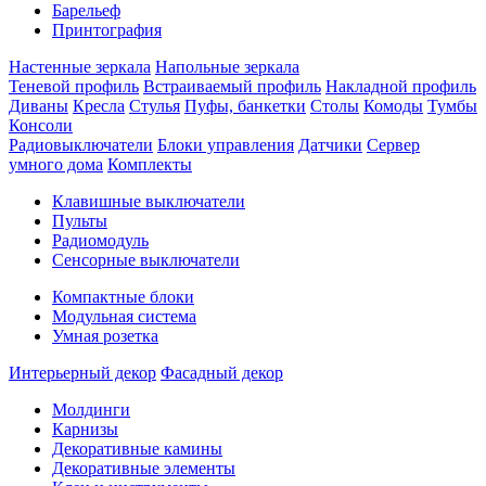
Барельеф
Принтография
Настенные зеркала
Напольные зеркала
Теневой профиль
Встраиваемый профиль
Накладной профиль
Диваны
Кресла
Стулья
Пуфы, банкетки
Столы
Комоды
Тумбы
Консоли
Радиовыключатели
Блоки управления
Датчики
Сервер
умного дома
Комплекты
Клавишные выключатели
Пульты
Радиомодуль
Сенсорные выключатели
Компактные блоки
Модульная система
Умная розетка
Интерьерный декор
Фасадный декор
Молдинги
Карнизы
Декоративные камины
Декоративные элементы