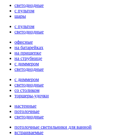
светодиодные
с пультом
шары
с пультом
светодиодные
офисные
на батарейках
на прищепке
на струбнице
с диммером
светодиодные
с диммером
светодиодные
со столиком
торшеры-удочки
настенные
потолочные
светодиодные
потолочные светильники для ванной
встраиваемые