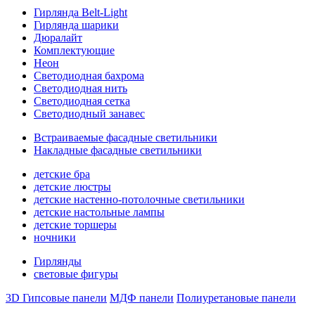
Гирлянда Belt-Light
Гирлянда шарики
Дюралайт
Комплектующие
Неон
Светодиодная бахрома
Светодиодная нить
Светодиодная сетка
Светодиодный занавес
Встраиваемые фасадные светильники
Накладные фасадные светильники
детские бра
детские люстры
детские настенно-потолочные светильники
детские настольные лампы
детские торшеры
ночники
Гирлянды
световые фигуры
3D Гипсовые панели
МДФ панели
Полиуретановые панели