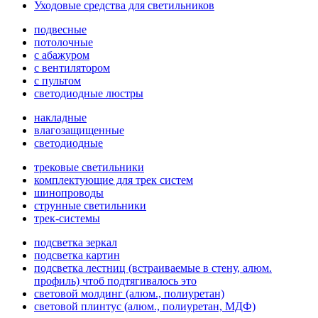
Уходовые средства для светильников
подвесные
потолочные
с абажуром
с вентилятором
с пультом
светодиодные люстры
накладные
влагозащищенные
светодиодные
трековые светильники
комплектующие для трек систем
шинопроводы
струнные светильники
трек-системы
подсветка зеркал
подсветка картин
подсветка лестниц (встраиваемые в стену, алюм.
профиль) чтоб подтягивалось это
световой молдинг (алюм., полиуретан)
световой плинтус (алюм., полиуретан, МДФ)