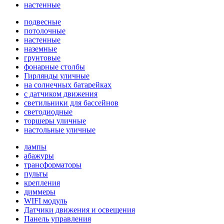
настенные
подвесные
потолочные
настенные
наземные
грунтовые
фонарные столбы
Гирлянды уличные
на солнечных батарейках
с датчиком движения
светильники для бассейнов
светодиодные
торшеры уличные
настольные уличные
лампы
абажуры
трансформаторы
пульты
крепления
диммеры
WIFI модуль
Датчики движения и освещения
Панель управления