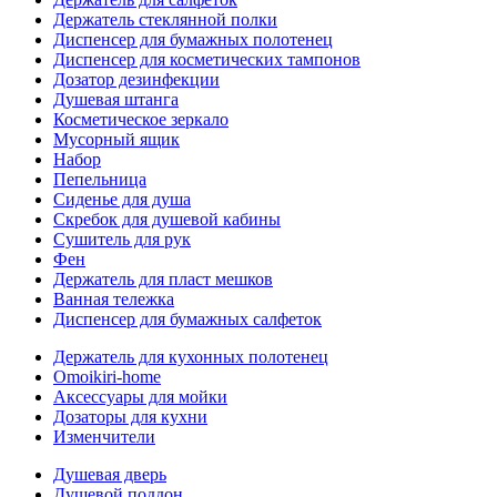
Держатель стеклянной полки
Диспенсер для бумажных полотенец
Диспенсер для косметических тампонов
Дозатор дезинфекции
Душевая штанга
Косметическое зеркало
Мусорный ящик
Набор
Пепельница
Сиденье для душа
Скребок для душевой кабины
Сушитель для рук
Фен
Держатель для пласт мешков
Ванная тележка
Диспенсер для бумажных салфеток
Держатель для кухонных полотенец
Omoikiri-home
Аксессуары для мойки
Дозаторы для кухни
Изменчители
Душевая дверь
Душевой поддон