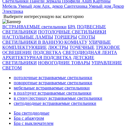
Светильники
Панели
Зеркала
Профили Alum
Картины
Мебель
Умный дом
Арх. декор
Сантехника
Умный дом
Декор
Электрика
Выберите интересующую вас категорию
ВСТРАИВАЕМЫЕ светильники
БРА
ПОДВЕСНЫЕ
СВЕТИЛЬНИКИ
ПОТОЛОЧНЫЕ СВЕТИЛЬНИКИ
НАСТОЛЬНЫЕ ЛАМПЫ
ТОРШЕРЫ
СПОТЫ
СВЕТИЛЬНИКИ В ВАННУЮ КОМНАТУ
УЛИЧНЫЕ
КОМПЛЕКТУЮЩИЕ
ЛЮСТРЫ
ТОЧЕЧНЫЕ
ТРЕКОВОЕ
ОСВЕЩЕНИЕ
ПОДСВЕТКА
СВЕТОДИОДНАЯ ЛЕНТА
АРХИТЕКТУРНАЯ ПОДСВЕТКА
ДЕТСКИЕ
СВЕТИЛЬНИКИ
НОВОГОДНИЕ ТОВАРЫ
УПРАВЛЕНИЕ
СВЕТОМ
потолочные встраиваемые светильники
поворотные встраиваемые светильники
мебельные встраиваемые светильники
в пол/грунт встраиваемые светильники
в стену/лестницу встраиваемые светильники
светодиодные встраиваемые светильники
Бра светодиодные
Бра с абажуром
Бра с выключателем