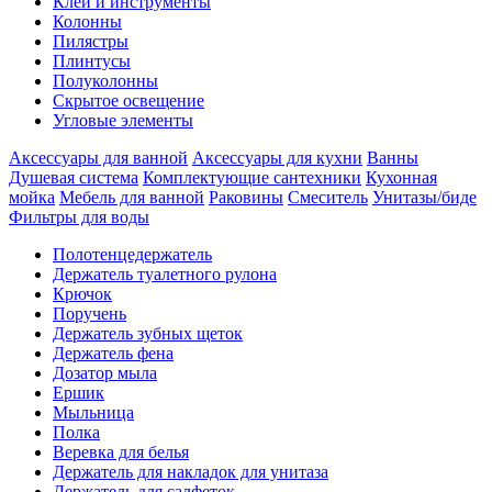
Клеи и инструменты
Колонны
Пилястры
Плинтусы
Полуколонны
Скрытое освещение
Угловые элементы
Аксессуары для ванной
Аксессуары для кухни
Ванны
Душевая система
Комплектующие сантехники
Кухонная
мойка
Мебель для ванной
Раковины
Смеситель
Унитазы/биде
Фильтры для воды
Полотенцедержатель
Держатель туалетного рулона
Крючок
Поручень
Держатель зубных щеток
Держатель фена
Дозатор мыла
Eршик
Мыльница
Полка
Веревка для белья
Держатель для накладок для унитаза
Держатель для салфеток