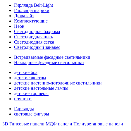
Гирлянда Belt-Light
Гирлянда шарики
Дюралайт
Комплектующие
Неон
Светодиодная бахрома
Светодиодная нить
Светодиодная сетка
Светодиодный занавес
Встраиваемые фасадные светильники
Накладные фасадные светильники
детские бра
детские люстры
детские настенно-потолочные светильники
детские настольные лампы
детские торшеры
ночники
Гирлянды
световые фигуры
3D Гипсовые панели
МДФ панели
Полиуретановые панели