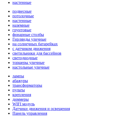
настенные
подвесные
потолочные
настенные
наземные
грунтовые
фонарные столбы
Гирлянды уличные
на солнечных батарейках
с датчиком движения
светильники для бассейнов
светодиодные
торшеры уличные
настольные уличные
лампы
абажуры
трансформаторы
пульты
крепления
диммеры
WIFI модуль
Датчики движения и освещения
Панель управления