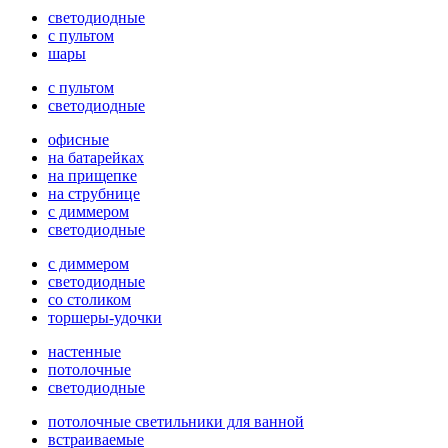
светодиодные
с пультом
шары
с пультом
светодиодные
офисные
на батарейках
на прищепке
на струбнице
с диммером
светодиодные
с диммером
светодиодные
со столиком
торшеры-удочки
настенные
потолочные
светодиодные
потолочные светильники для ванной
встраиваемые