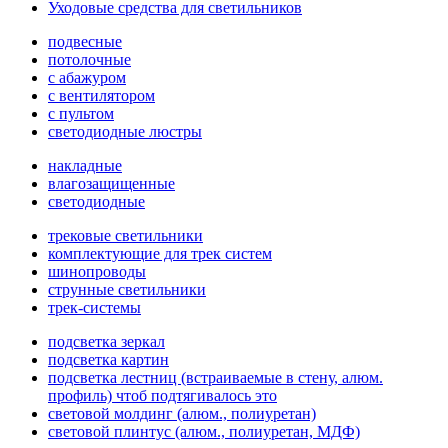
Уходовые средства для светильников
подвесные
потолочные
с абажуром
с вентилятором
с пультом
светодиодные люстры
накладные
влагозащищенные
светодиодные
трековые светильники
комплектующие для трек систем
шинопроводы
струнные светильники
трек-системы
подсветка зеркал
подсветка картин
подсветка лестниц (встраиваемые в стену, алюм.
профиль) чтоб подтягивалось это
световой молдинг (алюм., полиуретан)
световой плинтус (алюм., полиуретан, МДФ)