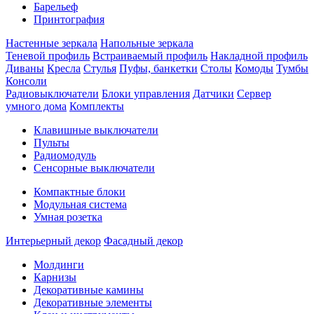
Барельеф
Принтография
Настенные зеркала
Напольные зеркала
Теневой профиль
Встраиваемый профиль
Накладной профиль
Диваны
Кресла
Стулья
Пуфы, банкетки
Столы
Комоды
Тумбы
Консоли
Радиовыключатели
Блоки управления
Датчики
Сервер
умного дома
Комплекты
Клавишные выключатели
Пульты
Радиомодуль
Сенсорные выключатели
Компактные блоки
Модульная система
Умная розетка
Интерьерный декор
Фасадный декор
Молдинги
Карнизы
Декоративные камины
Декоративные элементы