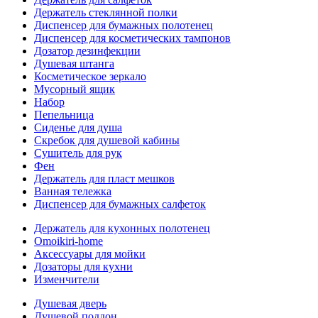
Держатель стеклянной полки
Диспенсер для бумажных полотенец
Диспенсер для косметических тампонов
Дозатор дезинфекции
Душевая штанга
Косметическое зеркало
Мусорный ящик
Набор
Пепельница
Сиденье для душа
Скребок для душевой кабины
Сушитель для рук
Фен
Держатель для пласт мешков
Ванная тележка
Диспенсер для бумажных салфеток
Держатель для кухонных полотенец
Omoikiri-home
Аксессуары для мойки
Дозаторы для кухни
Изменчители
Душевая дверь
Душевой поддон