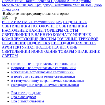
Светильники
Панели
Зеркала
Профили Alum
Картины
Мебель
Умный дом
Арх. декор
Сантехника
Умный дом
Декор
Электрика
Выберите интересующую вас категорию
ВСТРАИВАЕМЫЕ светильники
БРА
ПОДВЕСНЫЕ
СВЕТИЛЬНИКИ
ПОТОЛОЧНЫЕ СВЕТИЛЬНИКИ
НАСТОЛЬНЫЕ ЛАМПЫ
ТОРШЕРЫ
СПОТЫ
СВЕТИЛЬНИКИ В ВАННУЮ КОМНАТУ
УЛИЧНЫЕ
КОМПЛЕКТУЮЩИЕ
ЛЮСТРЫ
ТОЧЕЧНЫЕ
ТРЕКОВОЕ
ОСВЕЩЕНИЕ
ПОДСВЕТКА
СВЕТОДИОДНАЯ ЛЕНТА
АРХИТЕКТУРНАЯ ПОДСВЕТКА
ДЕТСКИЕ
СВЕТИЛЬНИКИ
НОВОГОДНИЕ ТОВАРЫ
УПРАВЛЕНИЕ
СВЕТОМ
потолочные встраиваемые светильники
поворотные встраиваемые светильники
мебельные встраиваемые светильники
в пол/грунт встраиваемые светильники
в стену/лестницу встраиваемые светильники
светодиодные встраиваемые светильники
Бра светодиодные
Бра с абажуром
Бра с выключателем