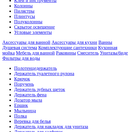
Клеи и инструменты
Колонны
Пилястры
Плинтусы
Полуколонны
Скрытое освещение
Угловые элементы
Аксессуары для ванной
Аксессуары для кухни
Ванны
Душевая система
Комплектующие сантехники
Кухонная
мойка
Мебель для ванной
Раковины
Смеситель
Унитазы/биде
Фильтры для воды
Полотенцедержатель
Держатель туалетного рулона
Крючок
Поручень
Держатель зубных щеток
Держатель фена
Дозатор мыла
Eршик
Мыльница
Полка
Веревка для белья
Держатель для накладок для унитаза
Держатель для салфеток