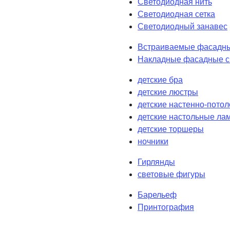
Светодиодная нить
Светодиодная сетка
Светодиодный занавес
Встраиваемые фасадны
Накладные фасадные с
детские бра
детские люстры
детские настенно-пото
детские настольные ла
детские торшеры
ночники
Гирлянды
световые фигуры
Барельеф
Принтография