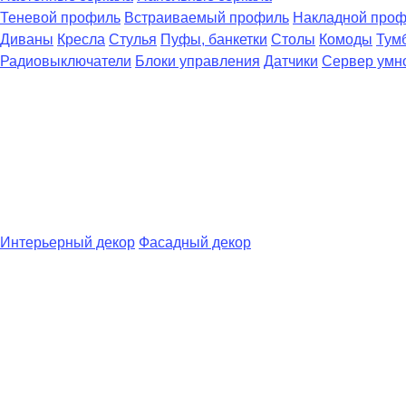
Теневой профиль
Встраиваемый профиль
Накладной про
Диваны
Кресла
Стулья
Пуфы, банкетки
Столы
Комоды
Тум
Радиовыключатели
Блоки управления
Датчики
Сервер умн
Интерьерный декор
Фасадный декор