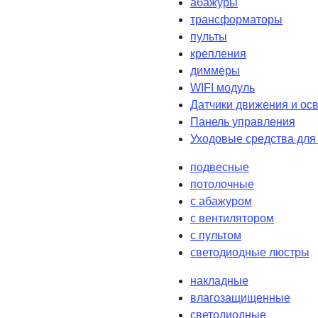
абажуры
трансформаторы
пульты
крепления
диммеры
WIFI модуль
Датчики движения и ос
Панель управления
Уходовые средства для
подвесные
потолочные
с абажуром
с вентилятором
с пультом
светодиодные люстры
накладные
влагозащищенные
светодиодные