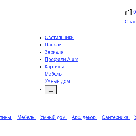
0
Сра
Светильники
Панели
Зеркала
Профили Alum
Картины
Мебель
Умный дом
ртины
Мебель
Умный дом
Арх. декор
Сантехника