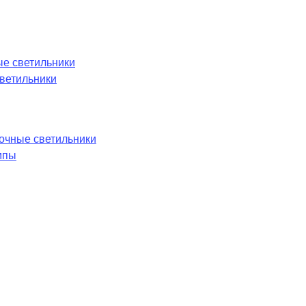
е светильники
ветильники
лочные светильники
мпы