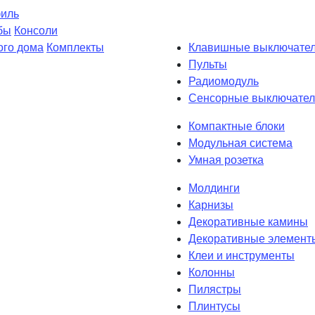
филь
бы
Консоли
ого дома
Комплекты
Клавишные выключате
Пульты
Радиомодуль
Сенсорные выключател
Компактные блоки
Модульная система
Умная розетка
Молдинги
Карнизы
Декоративные камины
Декоративные элемент
Клеи и инструменты
Колонны
Пилястры
Плинтусы