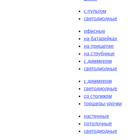
с пультом
светодиодные
офисные
на батарейках
на прищепке
на струбнице
с диммером
светодиодные
с диммером
светодиодные
со столиком
торшеры-удочки
настенные
потолочные
светодиодные