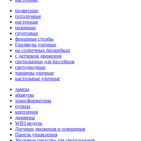
подвесные
потолочные
настенные
наземные
грунтовые
фонарные столбы
Гирлянды уличные
на солнечных батарейках
с датчиком движения
светильники для бассейнов
светодиодные
торшеры уличные
настольные уличные
лампы
абажуры
трансформаторы
пульты
крепления
диммеры
WIFI модуль
Датчики движения и освещения
Панель управления
Уходовые средства для светильников