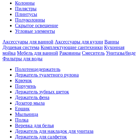
Колонны
Пилястры
Плинтусы
Полуколонны
Скрытое освещение
Угловые элементы
Аксессуары для ванной
Аксессуары для кухни
Ванны
Душевая система
Комплектующие сантехники
Кухонная
мойка
Мебель для ванной
Раковины
Смеситель
Унитазы/биде
Фильтры для воды
Полотенцедержатель
Держатель туалетного рулона
Крючок
Поручень
Держатель зубных щеток
Держатель фена
Дозатор мыла
Eршик
Мыльница
Полка
Веревка для белья
Держатель для накладок для унитаза
Держатель для салфеток