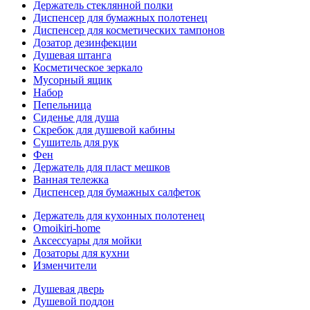
Держатель стеклянной полки
Диспенсер для бумажных полотенец
Диспенсер для косметических тампонов
Дозатор дезинфекции
Душевая штанга
Косметическое зеркало
Мусорный ящик
Набор
Пепельница
Сиденье для душа
Скребок для душевой кабины
Сушитель для рук
Фен
Держатель для пласт мешков
Ванная тележка
Диспенсер для бумажных салфеток
Держатель для кухонных полотенец
Omoikiri-home
Аксессуары для мойки
Дозаторы для кухни
Изменчители
Душевая дверь
Душевой поддон