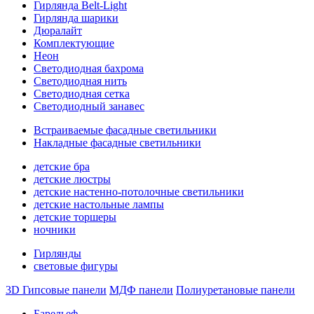
Гирлянда Belt-Light
Гирлянда шарики
Дюралайт
Комплектующие
Неон
Светодиодная бахрома
Светодиодная нить
Светодиодная сетка
Светодиодный занавес
Встраиваемые фасадные светильники
Накладные фасадные светильники
детские бра
детские люстры
детские настенно-потолочные светильники
детские настольные лампы
детские торшеры
ночники
Гирлянды
световые фигуры
3D Гипсовые панели
МДФ панели
Полиуретановые панели
Барельеф