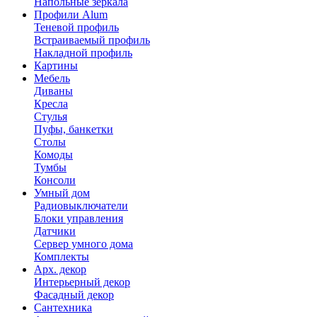
Напольные зеркала
Профили Alum
Теневой профиль
Встраиваемый профиль
Накладной профиль
Картины
Мебель
Диваны
Кресла
Стулья
Пуфы, банкетки
Столы
Комоды
Тумбы
Консоли
Умный дом
Радиовыключатели
Блоки управления
Датчики
Сервер умного дома
Комплекты
Арх. декор
Интерьерный декор
Фасадный декор
Сантехника