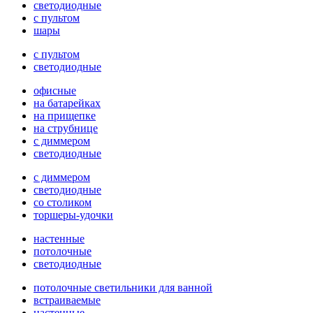
светодиодные
с пультом
шары
с пультом
светодиодные
офисные
на батарейках
на прищепке
на струбнице
с диммером
светодиодные
с диммером
светодиодные
со столиком
торшеры-удочки
настенные
потолочные
светодиодные
потолочные светильники для ванной
встраиваемые
настенные