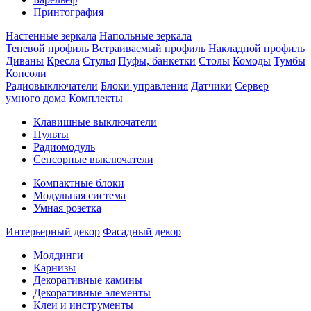
Принтография
Настенные зеркала
Напольные зеркала
Теневой профиль
Встраиваемый профиль
Накладной профиль
Диваны
Кресла
Стулья
Пуфы, банкетки
Столы
Комоды
Тумбы
Консоли
Радиовыключатели
Блоки управления
Датчики
Сервер
умного дома
Комплекты
Клавишные выключатели
Пульты
Радиомодуль
Сенсорные выключатели
Компактные блоки
Модульная система
Умная розетка
Интерьерный декор
Фасадный декор
Молдинги
Карнизы
Декоративные камины
Декоративные элементы
Клеи и инструменты