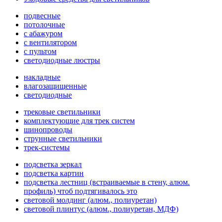
подвесные
потолочные
с абажуром
с вентилятором
с пультом
светодиодные люстры
накладные
влагозащищенные
светодиодные
трековые светильники
комплектующие для трек систем
шинопроводы
струнные светильники
трек-системы
подсветка зеркал
подсветка картин
подсветка лестниц (встраиваемые в стену, алюм.
профиль) чтоб подтягивалось это
световой молдинг (алюм., полиуретан)
световой плинтус (алюм., полиуретан, МДФ)