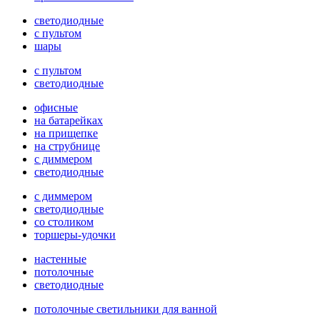
светодиодные
с пультом
шары
с пультом
светодиодные
офисные
на батарейках
на прищепке
на струбнице
с диммером
светодиодные
с диммером
светодиодные
со столиком
торшеры-удочки
настенные
потолочные
светодиодные
потолочные светильники для ванной