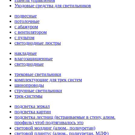
Панель управления
Уходовые средства для светильников
подвесные
потолочные
с абажуром
с вентилятором
с пультом
светодиодные люстры
накладные
влагозащищенные
светодиодные
трековые светильники
комплектующие для трек систем
шинопроводы
струнные светильники
трек-системы
подсветка зеркал
подсветка картин
подсветка лестниц (встраиваемые в стену, алюм.
профиль) чтоб подтягивалось это
световой молдинг (алюм., полиуретан)
световой плинтус (алюм., полиуретан, МДФ)