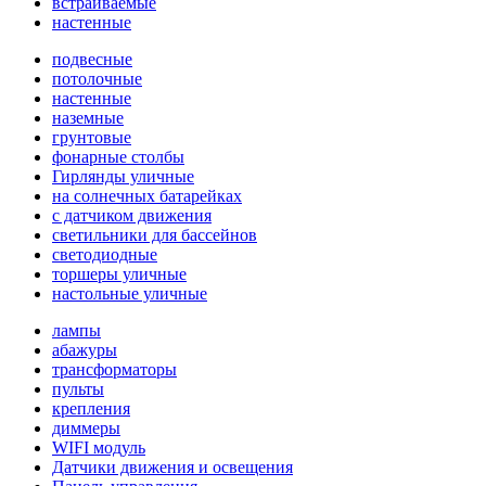
встраиваемые
настенные
подвесные
потолочные
настенные
наземные
грунтовые
фонарные столбы
Гирлянды уличные
на солнечных батарейках
с датчиком движения
светильники для бассейнов
светодиодные
торшеры уличные
настольные уличные
лампы
абажуры
трансформаторы
пульты
крепления
диммеры
WIFI модуль
Датчики движения и освещения