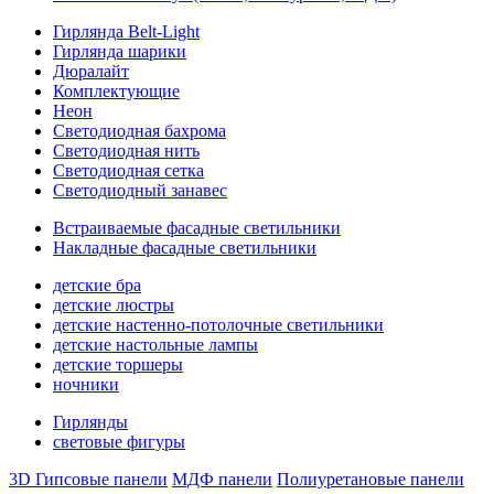
Гирлянда Belt-Light
Гирлянда шарики
Дюралайт
Комплектующие
Неон
Светодиодная бахрома
Светодиодная нить
Светодиодная сетка
Светодиодный занавес
Встраиваемые фасадные светильники
Накладные фасадные светильники
детские бра
детские люстры
детские настенно-потолочные светильники
детские настольные лампы
детские торшеры
ночники
Гирлянды
световые фигуры
3D Гипсовые панели
МДФ панели
Полиуретановые панели