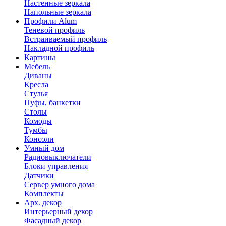
Настенные зеркала
Напольные зеркала
Профили Alum
Теневой профиль
Встраиваемый профиль
Накладной профиль
Картины
Мебель
Диваны
Кресла
Стулья
Пуфы, банкетки
Столы
Комоды
Тумбы
Консоли
Умный дом
Радиовыключатели
Блоки управления
Датчики
Сервер умного дома
Комплекты
Арх. декор
Интерьерный декор
Фасадный декор