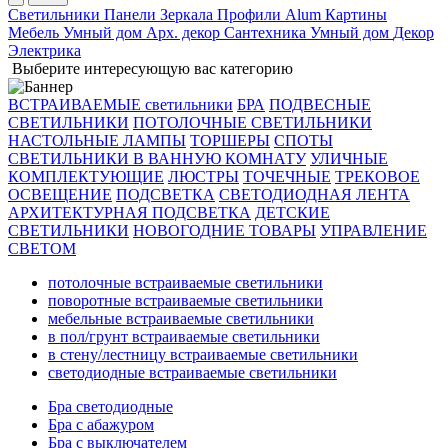
Светильники
Панели
Зеркала
Профили Alum
Картины
Мебель
Умный дом
Арх. декор
Сантехника
Умный дом
Декор
Электрика
Выберите интересующую вас категорию
ВСТРАИВАЕМЫЕ светильники
БРА
ПОДВЕСНЫЕ
СВЕТИЛЬНИКИ
ПОТОЛОЧНЫЕ СВЕТИЛЬНИКИ
НАСТОЛЬНЫЕ ЛАМПЫ
ТОРШЕРЫ
СПОТЫ
СВЕТИЛЬНИКИ В ВАННУЮ КОМНАТУ
УЛИЧНЫЕ
КОМПЛЕКТУЮЩИЕ
ЛЮСТРЫ
ТОЧЕЧНЫЕ
ТРЕКОВОЕ
ОСВЕЩЕНИЕ
ПОДСВЕТКА
СВЕТОДИОДНАЯ ЛЕНТА
АРХИТЕКТУРНАЯ ПОДСВЕТКА
ДЕТСКИЕ
СВЕТИЛЬНИКИ
НОВОГОДНИЕ ТОВАРЫ
УПРАВЛЕНИЕ
СВЕТОМ
потолочные встраиваемые светильники
поворотные встраиваемые светильники
мебельные встраиваемые светильники
в пол/грунт встраиваемые светильники
в стену/лестницу встраиваемые светильники
светодиодные встраиваемые светильники
Бра светодиодные
Бра с абажуром
Бра с выключателем