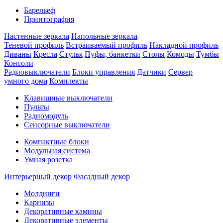
Барельеф
Принтография
Настенные зеркала
Напольные зеркала
Теневой профиль
Встраиваемый профиль
Накладной профиль
Диваны
Кресла
Стулья
Пуфы, банкетки
Столы
Комоды
Тумбы
Консоли
Радиовыключатели
Блоки управления
Датчики
Сервер
умного дома
Комплекты
Клавишные выключатели
Пульты
Радиомодуль
Сенсорные выключатели
Компактные блоки
Модульная система
Умная розетка
Интерьерный декор
Фасадный декор
Молдинги
Карнизы
Декоративные камины
Декоративные элементы