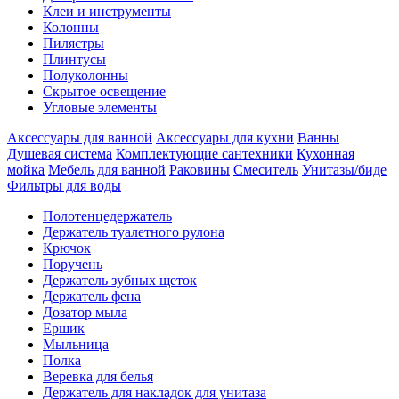
Клеи и инструменты
Колонны
Пилястры
Плинтусы
Полуколонны
Скрытое освещение
Угловые элементы
Аксессуары для ванной
Аксессуары для кухни
Ванны
Душевая система
Комплектующие сантехники
Кухонная
мойка
Мебель для ванной
Раковины
Смеситель
Унитазы/биде
Фильтры для воды
Полотенцедержатель
Держатель туалетного рулона
Крючок
Поручень
Держатель зубных щеток
Держатель фена
Дозатор мыла
Eршик
Мыльница
Полка
Веревка для белья
Держатель для накладок для унитаза