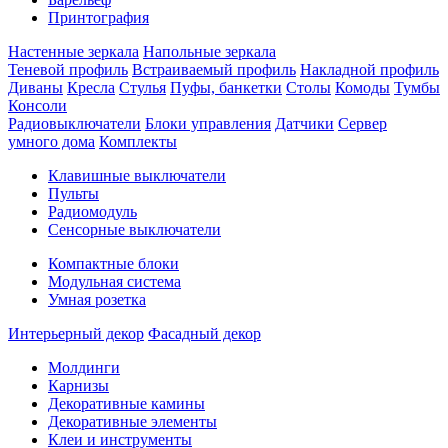
Принтография
Настенные зеркала
Напольные зеркала
Теневой профиль
Встраиваемый профиль
Накладной профиль
Диваны
Кресла
Стулья
Пуфы, банкетки
Столы
Комоды
Тумбы
Консоли
Радиовыключатели
Блоки управления
Датчики
Сервер
умного дома
Комплекты
Клавишные выключатели
Пульты
Радиомодуль
Сенсорные выключатели
Компактные блоки
Модульная система
Умная розетка
Интерьерный декор
Фасадный декор
Молдинги
Карнизы
Декоративные камины
Декоративные элементы
Клеи и инструменты