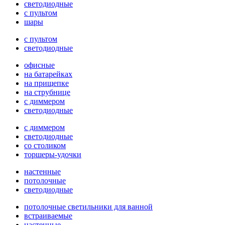
светодиодные
с пультом
шары
с пультом
светодиодные
офисные
на батарейках
на прищепке
на струбнице
с диммером
светодиодные
с диммером
светодиодные
со столиком
торшеры-удочки
настенные
потолочные
светодиодные
потолочные светильники для ванной
встраиваемые
настенные