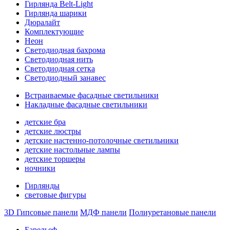
Гирлянда Belt-Light
Гирлянда шарики
Дюралайт
Комплектующие
Неон
Светодиодная бахрома
Светодиодная нить
Светодиодная сетка
Светодиодный занавес
Встраиваемые фасадные светильники
Накладные фасадные светильники
детские бра
детские люстры
детские настенно-потолочные светильники
детские настольные лампы
детские торшеры
ночники
Гирлянды
световые фигуры
3D Гипсовые панели
МДФ панели
Полиуретановые панели
Барельеф