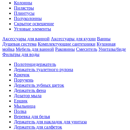
Колонны
Пилястры
Плинтусы
Полуколонны
Скрытое освещение
Угловые элементы
Аксессуары для ванной
Аксессуары для кухни
Ванны
Душевая система
Комплектующие сантехники
Кухонная
мойка
Мебель для ванной
Раковины
Смеситель
Унитазы/биде
Фильтры для воды
Полотенцедержатель
Держатель туалетного рулона
Крючок
Поручень
Держатель зубных щеток
Держатель фена
Дозатор мыла
Eршик
Мыльница
Полка
Веревка для белья
Держатель для накладок для унитаза
Держатель для салфеток