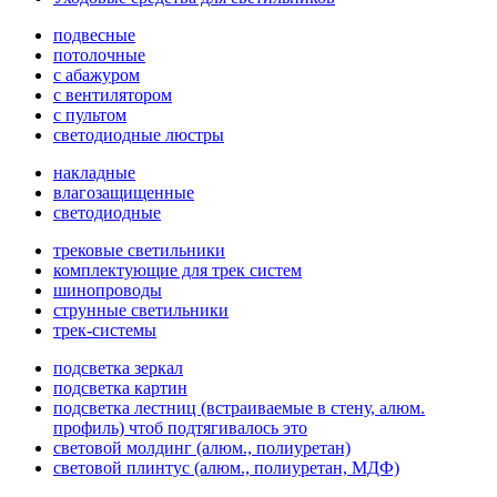
подвесные
потолочные
с абажуром
с вентилятором
с пультом
светодиодные люстры
накладные
влагозащищенные
светодиодные
трековые светильники
комплектующие для трек систем
шинопроводы
струнные светильники
трек-системы
подсветка зеркал
подсветка картин
подсветка лестниц (встраиваемые в стену, алюм.
профиль) чтоб подтягивалось это
световой молдинг (алюм., полиуретан)
световой плинтус (алюм., полиуретан, МДФ)