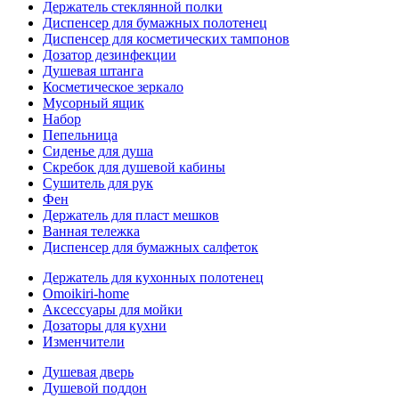
Держатель стеклянной полки
Диспенсер для бумажных полотенец
Диспенсер для косметических тампонов
Дозатор дезинфекции
Душевая штанга
Косметическое зеркало
Мусорный ящик
Набор
Пепельница
Сиденье для душа
Скребок для душевой кабины
Сушитель для рук
Фен
Держатель для пласт мешков
Ванная тележка
Диспенсер для бумажных салфеток
Держатель для кухонных полотенец
Omoikiri-home
Аксессуары для мойки
Дозаторы для кухни
Изменчители
Душевая дверь
Душевой поддон