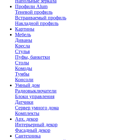
Напольные зеркала
Профили Alum
Теневой профиль
Встраиваемый профиль
Накладной профиль
Картины
Мебель
Диваны
Кресла
Стулья
Пуфы, банкетки
Столы
Комоды
Тумбы
Консоли
Умный дом
Радиовыключатели
Блоки управления
Датчики
Сервер умного дома
Комплекты
Арх. декор
Интерьерный декор
Фасадный декор
Сантехника