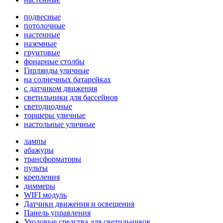
подвесные
потолочные
настенные
наземные
грунтовые
фонарные столбы
Гирлянды уличные
на солнечных батарейках
с датчиком движения
светильники для бассейнов
светодиодные
торшеры уличные
настольные уличные
лампы
абажуры
трансформаторы
пульты
крепления
диммеры
WIFI модуль
Датчики движения и освещения
Панель управления
Уходовые средства для светильников