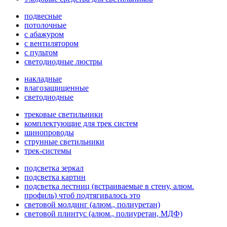
подвесные
потолочные
с абажуром
с вентилятором
с пультом
светодиодные люстры
накладные
влагозащищенные
светодиодные
трековые светильники
комплектующие для трек систем
шинопроводы
струнные светильники
трек-системы
подсветка зеркал
подсветка картин
подсветка лестниц (встраиваемые в стену, алюм.
профиль) чтоб подтягивалось это
световой молдинг (алюм., полиуретан)
световой плинтус (алюм., полиуретан, МДФ)