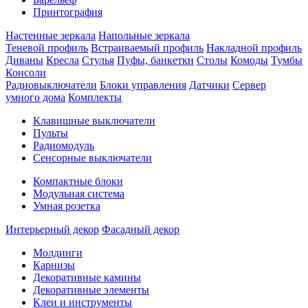
Принтография
Настенные зеркала
Напольные зеркала
Теневой профиль
Встраиваемый профиль
Накладной профиль
Диваны
Кресла
Стулья
Пуфы, банкетки
Столы
Комоды
Тумбы
Консоли
Радиовыключатели
Блоки управления
Датчики
Сервер
умного дома
Комплекты
Клавишные выключатели
Пульты
Радиомодуль
Сенсорные выключатели
Компактные блоки
Модульная система
Умная розетка
Интерьерный декор
Фасадный декор
Молдинги
Карнизы
Декоративные камины
Декоративные элементы
Клеи и инструменты