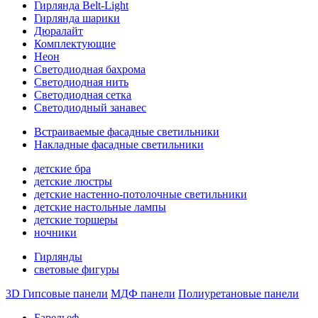
Гирлянда Belt-Light
Гирлянда шарики
Дюралайт
Комплектующие
Неон
Светодиодная бахрома
Светодиодная нить
Светодиодная сетка
Светодиодный занавес
Встраиваемые фасадные светильники
Накладные фасадные светильники
детские бра
детские люстры
детские настенно-потолочные светильники
детские настольные лампы
детские торшеры
ночники
Гирлянды
световые фигуры
3D Гипсовые панели
МДФ панели
Полиуретановые панели
Барельеф