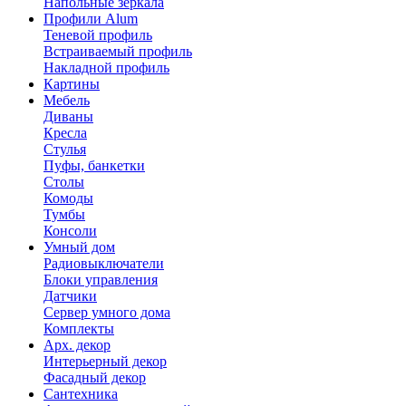
Напольные зеркала
Профили Alum
Теневой профиль
Встраиваемый профиль
Накладной профиль
Картины
Мебель
Диваны
Кресла
Стулья
Пуфы, банкетки
Столы
Комоды
Тумбы
Консоли
Умный дом
Радиовыключатели
Блоки управления
Датчики
Сервер умного дома
Комплекты
Арх. декор
Интерьерный декор
Фасадный декор
Сантехника