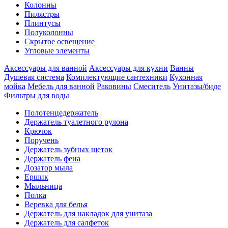
Колонны
Пилястры
Плинтусы
Полуколонны
Скрытое освещение
Угловые элементы
Аксессуары для ванной
Аксессуары для кухни
Ванны
Душевая система
Комплектующие сантехники
Кухонная
мойка
Мебель для ванной
Раковины
Смеситель
Унитазы/биде
Фильтры для воды
Полотенцедержатель
Держатель туалетного рулона
Крючок
Поручень
Держатель зубных щеток
Держатель фена
Дозатор мыла
Eршик
Мыльница
Полка
Веревка для белья
Держатель для накладок для унитаза
Держатель для салфеток