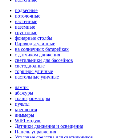
подвесные
потолочные
настенные
наземные
грунтовые
фонарные столбы
Гирлянды уличные
на солнечных батарейках
с датчиком движения
светильники для бассейнов
светодиодные
торшеры уличные
настольные уличные
лампы
абажуры
трансформаторы
пульты
крепления
диммеры
WIFI модуль
Датчики движения и освещения
Панель управления
Уходовые средства для светильников