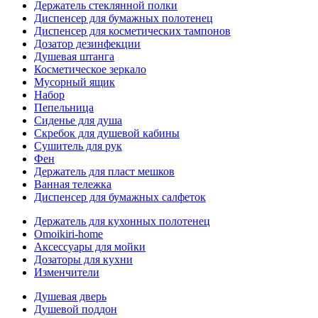
Держатель стеклянной полки
Диспенсер для бумажных полотенец
Диспенсер для косметических тампонов
Дозатор дезинфекции
Душевая штанга
Косметическое зеркало
Мусорный ящик
Набор
Пепельница
Сиденье для душа
Скребок для душевой кабины
Сушитель для рук
Фен
Держатель для пласт мешков
Ванная тележка
Диспенсер для бумажных салфеток
Держатель для кухонных полотенец
Omoikiri-home
Аксессуары для мойки
Дозаторы для кухни
Изменчители
Душевая дверь
Душевой поддон