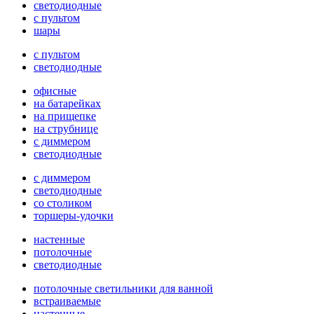
светодиодные
с пультом
шары
с пультом
светодиодные
офисные
на батарейках
на прищепке
на струбнице
с диммером
светодиодные
с диммером
светодиодные
со столиком
торшеры-удочки
настенные
потолочные
светодиодные
потолочные светильники для ванной
встраиваемые
настенные