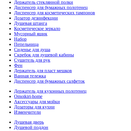
Держатель стеклянной полки
Диспенсер для бумажных полотенец
Диспенсер для косметических тампонов
Дозатор дезинфекции
Душевая штанга
Косметическое зеркало
Мусорный ящик
Набор
Пепельница
Сиденье для душа
Скребок для душевой кабины
Сушитель для рук
Фен
Держатель для пласт мешков
Ванная тележка
Диспенсер для бумажных салфеток
Держатель для кухонных полотенец
Omoikiri-home
Аксессуары для мойки
Дозаторы для кухни
Изменчители
Душевая дверь
Душевой поддон