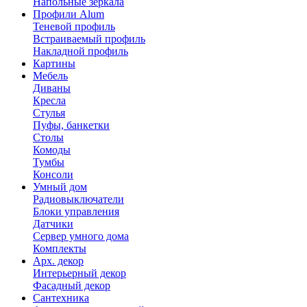
Напольные зеркала
Профили Alum
Теневой профиль
Встраиваемый профиль
Накладной профиль
Картины
Мебель
Диваны
Кресла
Стулья
Пуфы, банкетки
Столы
Комоды
Тумбы
Консоли
Умный дом
Радиовыключатели
Блоки управления
Датчики
Сервер умного дома
Комплекты
Арх. декор
Интерьерный декор
Фасадный декор
Сантехника