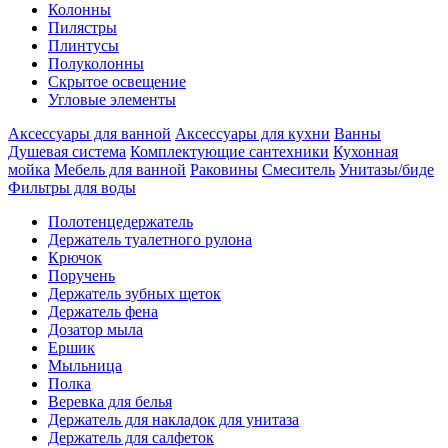
Колонны
Пилястры
Плинтусы
Полуколонны
Скрытое освещение
Угловые элементы
Аксессуары для ванной
Аксессуары для кухни
Ванны
Душевая система
Комплектующие сантехники
Кухонная
мойка
Мебель для ванной
Раковины
Смеситель
Унитазы/биде
Фильтры для воды
Полотенцедержатель
Держатель туалетного рулона
Крючок
Поручень
Держатель зубных щеток
Держатель фена
Дозатор мыла
Eршик
Мыльница
Полка
Веревка для белья
Держатель для накладок для унитаза
Держатель для салфеток