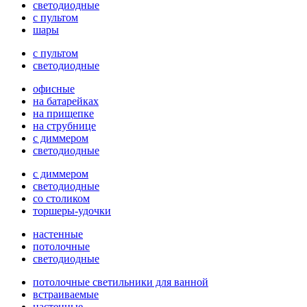
светодиодные
с пультом
шары
с пультом
светодиодные
офисные
на батарейках
на прищепке
на струбнице
с диммером
светодиодные
с диммером
светодиодные
со столиком
торшеры-удочки
настенные
потолочные
светодиодные
потолочные светильники для ванной
встраиваемые
настенные