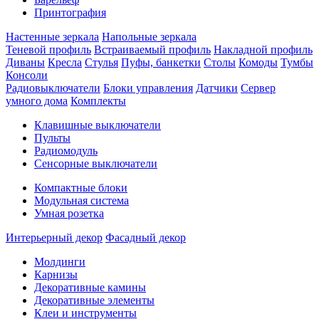
Принтография
Настенные зеркала
Напольные зеркала
Теневой профиль
Встраиваемый профиль
Накладной профиль
Диваны
Кресла
Стулья
Пуфы, банкетки
Столы
Комоды
Тумбы
Консоли
Радиовыключатели
Блоки управления
Датчики
Сервер
умного дома
Комплекты
Клавишные выключатели
Пульты
Радиомодуль
Сенсорные выключатели
Компактные блоки
Модульная система
Умная розетка
Интерьерный декор
Фасадный декор
Молдинги
Карнизы
Декоративные камины
Декоративные элементы
Клеи и инструменты