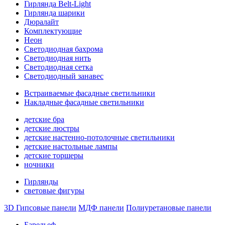
Гирлянда Belt-Light
Гирлянда шарики
Дюралайт
Комплектующие
Неон
Светодиодная бахрома
Светодиодная нить
Светодиодная сетка
Светодиодный занавес
Встраиваемые фасадные светильники
Накладные фасадные светильники
детские бра
детские люстры
детские настенно-потолочные светильники
детские настольные лампы
детские торшеры
ночники
Гирлянды
световые фигуры
3D Гипсовые панели
МДФ панели
Полиуретановые панели
Барельеф