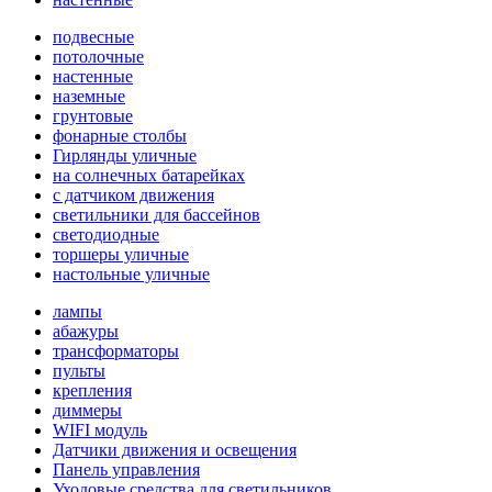
подвесные
потолочные
настенные
наземные
грунтовые
фонарные столбы
Гирлянды уличные
на солнечных батарейках
с датчиком движения
светильники для бассейнов
светодиодные
торшеры уличные
настольные уличные
лампы
абажуры
трансформаторы
пульты
крепления
диммеры
WIFI модуль
Датчики движения и освещения
Панель управления
Уходовые средства для светильников