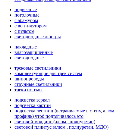
подвесные
потолочные
с абажуром
с вентилятором
с пультом
светодиодные люстры
накладные
влагозащищенные
светодиодные
трековые светильники
комплектующие для трек систем
шинопроводы
струнные светильники
трек-системы
подсветка зеркал
подсветка картин
подсветка лестниц (встраиваемые в стену, алюм.
профиль) чтоб подтягивалось это
световой молдинг (алюм., полиуретан)
световой плинтус (алюм., полиуретан, МДФ)