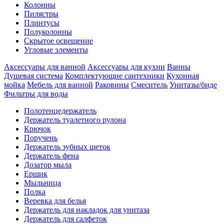
Колонны
Пилястры
Плинтусы
Полуколонны
Скрытое освещение
Угловые элементы
Аксессуары для ванной
Аксессуары для кухни
Ванны
Душевая система
Комплектующие сантехники
Кухонная
мойка
Мебель для ванной
Раковины
Смеситель
Унитазы/биде
Фильтры для воды
Полотенцедержатель
Держатель туалетного рулона
Крючок
Поручень
Держатель зубных щеток
Держатель фена
Дозатор мыла
Eршик
Мыльница
Полка
Веревка для белья
Держатель для накладок для унитаза
Держатель для салфеток