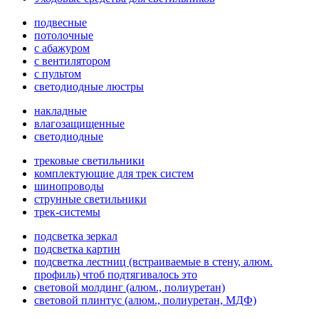
подвесные
потолочные
с абажуром
с вентилятором
с пультом
светодиодные люстры
накладные
влагозащищенные
светодиодные
трековые светильники
комплектующие для трек систем
шинопроводы
струнные светильники
трек-системы
подсветка зеркал
подсветка картин
подсветка лестниц (встраиваемые в стену, алюм.
профиль) чтоб подтягивалось это
световой молдинг (алюм., полиуретан)
световой плинтус (алюм., полиуретан, МДФ)