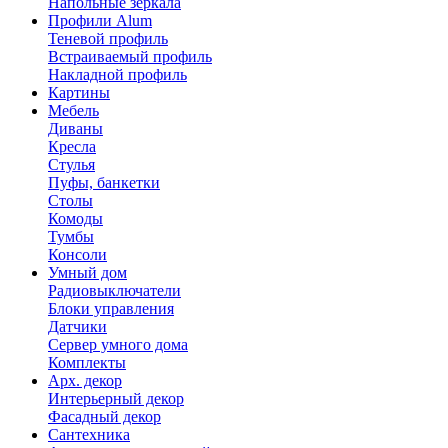
Напольные зеркала
Профили Alum
Теневой профиль
Встраиваемый профиль
Накладной профиль
Картины
Мебель
Диваны
Кресла
Стулья
Пуфы, банкетки
Столы
Комоды
Тумбы
Консоли
Умный дом
Радиовыключатели
Блоки управления
Датчики
Сервер умного дома
Комплекты
Арх. декор
Интерьерный декор
Фасадный декор
Сантехника