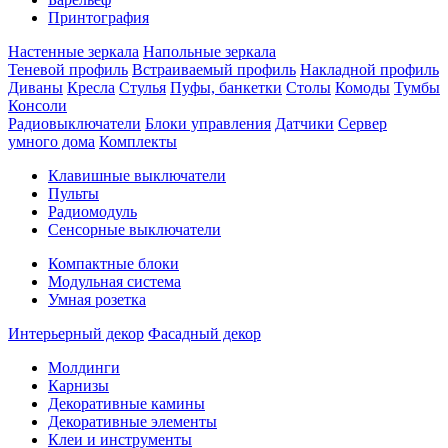
Принтография
Настенные зеркала
Напольные зеркала
Теневой профиль
Встраиваемый профиль
Накладной профиль
Диваны
Кресла
Стулья
Пуфы, банкетки
Столы
Комоды
Тумбы
Консоли
Радиовыключатели
Блоки управления
Датчики
Сервер
умного дома
Комплекты
Клавишные выключатели
Пульты
Радиомодуль
Сенсорные выключатели
Компактные блоки
Модульная система
Умная розетка
Интерьерный декор
Фасадный декор
Молдинги
Карнизы
Декоративные камины
Декоративные элементы
Клеи и инструменты