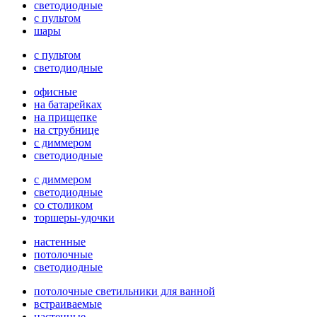
светодиодные
с пультом
шары
с пультом
светодиодные
офисные
на батарейках
на прищепке
на струбнице
с диммером
светодиодные
с диммером
светодиодные
со столиком
торшеры-удочки
настенные
потолочные
светодиодные
потолочные светильники для ванной
встраиваемые
настенные