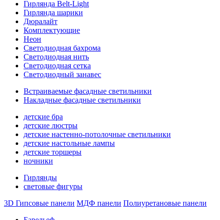
Гирлянда Belt-Light
Гирлянда шарики
Дюралайт
Комплектующие
Неон
Светодиодная бахрома
Светодиодная нить
Светодиодная сетка
Светодиодный занавес
Встраиваемые фасадные светильники
Накладные фасадные светильники
детские бра
детские люстры
детские настенно-потолочные светильники
детские настольные лампы
детские торшеры
ночники
Гирлянды
световые фигуры
3D Гипсовые панели
МДФ панели
Полиуретановые панели
Барельеф