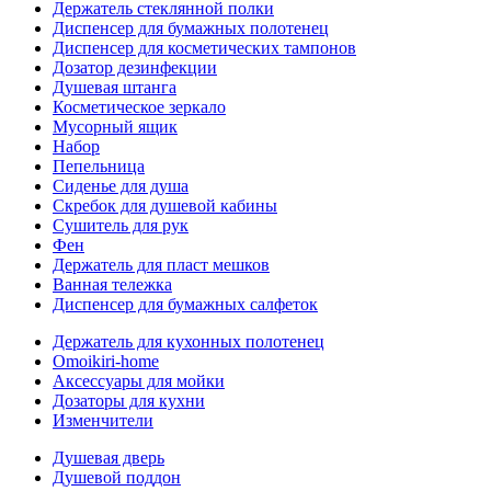
Держатель стеклянной полки
Диспенсер для бумажных полотенец
Диспенсер для косметических тампонов
Дозатор дезинфекции
Душевая штанга
Косметическое зеркало
Мусорный ящик
Набор
Пепельница
Сиденье для душа
Скребок для душевой кабины
Сушитель для рук
Фен
Держатель для пласт мешков
Ванная тележка
Диспенсер для бумажных салфеток
Держатель для кухонных полотенец
Omoikiri-home
Аксессуары для мойки
Дозаторы для кухни
Изменчители
Душевая дверь
Душевой поддон