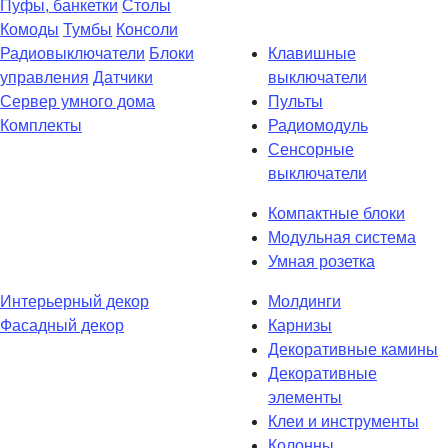
Пуфы, банкетки
Столы
Комоды
Тумбы
Консоли
Радиовыключатели
Блоки
Клавишные
управления
Датчики
выключатели
Сервер умного дома
Пульты
Комплекты
Радиомодуль
Сенсорные
выключатели
Компактные блоки
Модульная система
Умная розетка
Интерьерный декор
Молдинги
Фасадный декор
Карнизы
Декоративные камины
Декоративные
элементы
Клеи и инструменты
Колонны