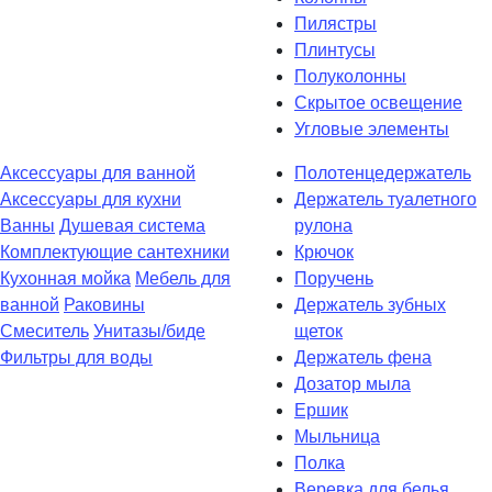
Пилястры
Плинтусы
Полуколонны
Скрытое освещение
Угловые элементы
Аксессуары для ванной
Полотенцедержатель
Аксессуары для кухни
Держатель туалетного
Ванны
Душевая система
рулона
Комплектующие сантехники
Крючок
Кухонная мойка
Мебель для
Поручень
ванной
Раковины
Держатель зубных
Смеситель
Унитазы/биде
щеток
Фильтры для воды
Держатель фена
Дозатор мыла
Eршик
Мыльница
Полка
Веревка для белья