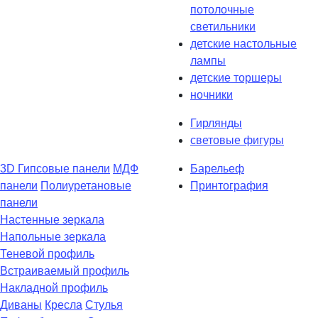
потолочные
светильники
детские настольные
лампы
детские торшеры
ночники
Гирлянды
световые фигуры
3D Гипсовые панели
МДФ
Барельеф
панели
Полиуретановые
Принтография
панели
Настенные зеркала
Напольные зеркала
Теневой профиль
Встраиваемый профиль
Накладной профиль
Диваны
Кресла
Стулья