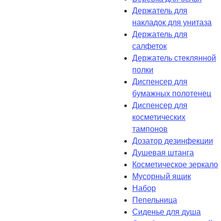
Держатель для
накладок для унитаза
Держатель для
салфеток
Держатель стеклянной
полки
Диспенсер для
бумажных полотенец
Диспенсер для
косметических
тампонов
Дозатор дезинфекции
Душевая штанга
Косметическое зеркало
Мусорный ящик
Набор
Пепельница
Сиденье для душа