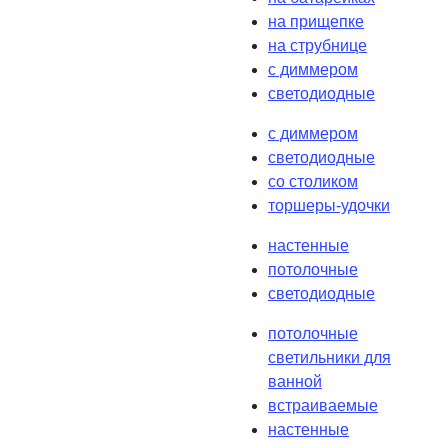
на прищепке
на струбнице
с диммером
светодиодные
с диммером
светодиодные
со столиком
торшеры-удочки
настенные
потолочные
светодиодные
потолочные
светильники для
ванной
встраиваемые
настенные