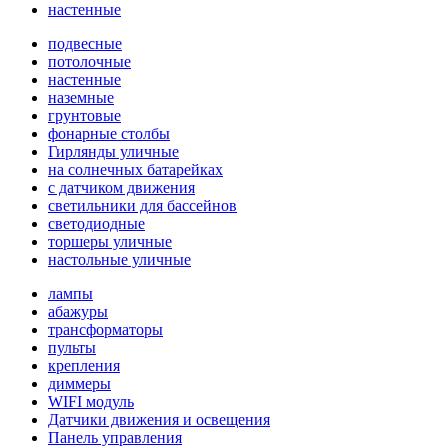
настенные
подвесные
потолочные
настенные
наземные
грунтовые
фонарные столбы
Гирлянды уличные
на солнечных батарейках
с датчиком движения
светильники для бассейнов
светодиодные
торшеры уличные
настольные уличные
лампы
абажуры
трансформаторы
пульты
крепления
диммеры
WIFI модуль
Датчики движения и освещения
Панель управления