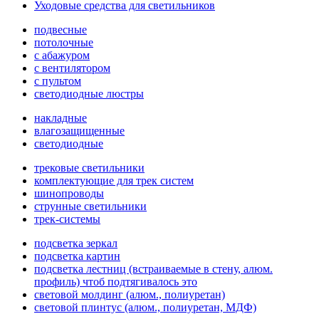
Уходовые средства для светильников
подвесные
потолочные
с абажуром
с вентилятором
с пультом
светодиодные люстры
накладные
влагозащищенные
светодиодные
трековые светильники
комплектующие для трек систем
шинопроводы
струнные светильники
трек-системы
подсветка зеркал
подсветка картин
подсветка лестниц (встраиваемые в стену, алюм.
профиль) чтоб подтягивалось это
световой молдинг (алюм., полиуретан)
световой плинтус (алюм., полиуретан, МДФ)