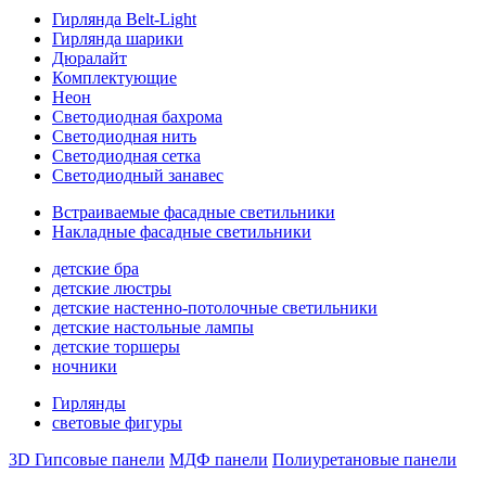
Гирлянда Belt-Light
Гирлянда шарики
Дюралайт
Комплектующие
Неон
Светодиодная бахрома
Светодиодная нить
Светодиодная сетка
Светодиодный занавес
Встраиваемые фасадные светильники
Накладные фасадные светильники
детские бра
детские люстры
детские настенно-потолочные светильники
детские настольные лампы
детские торшеры
ночники
Гирлянды
световые фигуры
3D Гипсовые панели
МДФ панели
Полиуретановые панели