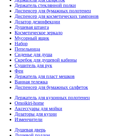
Держатель стеклянной полки
Диспенсер для бумажных полотенец
Диспенсер для косметических тампонов
Дозатор дезинфекции
Душевая штанга
Косметическое зеркало
Мусорный ящик
Набор
Пепельница
Сиденье для душа
Скребок для душевой кабины
Сушитель для рук
Фен
Держатель для пласт мешков
Ванная тележка
Диспенсер для бумажных салфеток
Держатель для кухонных полотенец
Omoikiri-home
Аксессуары для мойки
Дозаторы для кухни
Изменчители
Душевая дверь
Душевой поддон