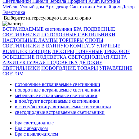
Светильники
Панели
Зеркала
Профили Alum
Картины
Мебель
Умный дом
Арх. декор
Сантехника
Умный дом
Декор
Электрика
Выберите интересующую вас категорию
ВСТРАИВАЕМЫЕ светильники
БРА
ПОДВЕСНЫЕ
СВЕТИЛЬНИКИ
ПОТОЛОЧНЫЕ СВЕТИЛЬНИКИ
НАСТОЛЬНЫЕ ЛАМПЫ
ТОРШЕРЫ
СПОТЫ
СВЕТИЛЬНИКИ В ВАННУЮ КОМНАТУ
УЛИЧНЫЕ
КОМПЛЕКТУЮЩИЕ
ЛЮСТРЫ
ТОЧЕЧНЫЕ
ТРЕКОВОЕ
ОСВЕЩЕНИЕ
ПОДСВЕТКА
СВЕТОДИОДНАЯ ЛЕНТА
АРХИТЕКТУРНАЯ ПОДСВЕТКА
ДЕТСКИЕ
СВЕТИЛЬНИКИ
НОВОГОДНИЕ ТОВАРЫ
УПРАВЛЕНИЕ
СВЕТОМ
потолочные встраиваемые светильники
поворотные встраиваемые светильники
мебельные встраиваемые светильники
в пол/грунт встраиваемые светильники
в стену/лестницу встраиваемые светильники
светодиодные встраиваемые светильники
Бра светодиодные
Бра с абажуром
Бра с выключателем