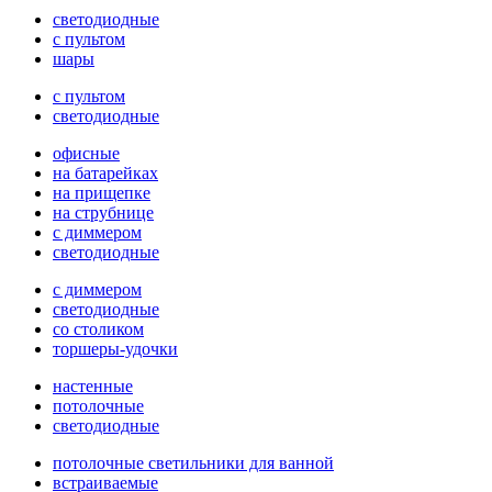
светодиодные
с пультом
шары
с пультом
светодиодные
офисные
на батарейках
на прищепке
на струбнице
с диммером
светодиодные
с диммером
светодиодные
со столиком
торшеры-удочки
настенные
потолочные
светодиодные
потолочные светильники для ванной
встраиваемые