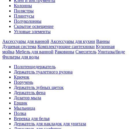
Клеи и инструменты
Колонны
Пилястры
Плинтусы
Полуколонны
Скрытое освещение
Угловые элементы
Аксессуары для ванной
Аксессуары для кухни
Ванны
Душевая система
Комплектующие сантехники
Кухонная
мойка
Мебель для ванной
Раковины
Смеситель
Унитазы/биде
Фильтры для воды
Полотенцедержатель
Держатель туалетного рулона
Крючок
Поручень
Держатель зубных щеток
Держатель фена
Дозатор мыла
Eршик
Мыльница
Полка
Веревка для белья
Держатель для накладок для унитаза
Держатель для салфеток