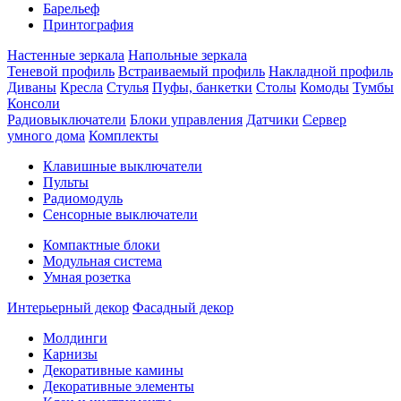
Барельеф
Принтография
Настенные зеркала
Напольные зеркала
Теневой профиль
Встраиваемый профиль
Накладной профиль
Диваны
Кресла
Стулья
Пуфы, банкетки
Столы
Комоды
Тумбы
Консоли
Радиовыключатели
Блоки управления
Датчики
Сервер
умного дома
Комплекты
Клавишные выключатели
Пульты
Радиомодуль
Сенсорные выключатели
Компактные блоки
Модульная система
Умная розетка
Интерьерный декор
Фасадный декор
Молдинги
Карнизы
Декоративные камины
Декоративные элементы