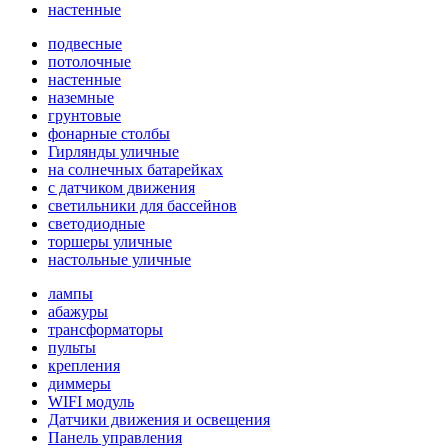
настенные
подвесные
потолочные
настенные
наземные
грунтовые
фонарные столбы
Гирлянды уличные
на солнечных батарейках
с датчиком движения
светильники для бассейнов
светодиодные
торшеры уличные
настольные уличные
лампы
абажуры
трансформаторы
пульты
крепления
диммеры
WIFI модуль
Датчики движения и освещения
Панель управления