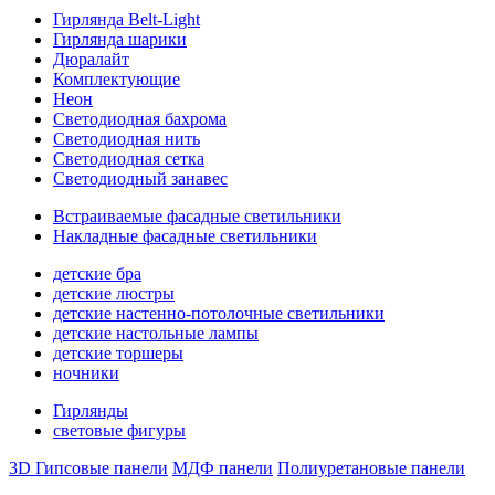
Гирлянда Belt-Light
Гирлянда шарики
Дюралайт
Комплектующие
Неон
Светодиодная бахрома
Светодиодная нить
Светодиодная сетка
Светодиодный занавес
Встраиваемые фасадные светильники
Накладные фасадные светильники
детские бра
детские люстры
детские настенно-потолочные светильники
детские настольные лампы
детские торшеры
ночники
Гирлянды
световые фигуры
3D Гипсовые панели
МДФ панели
Полиуретановые панели