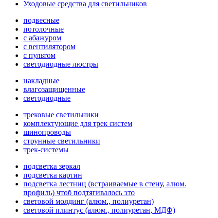
Уходовые средства для светильников
подвесные
потолочные
с абажуром
с вентилятором
с пультом
светодиодные люстры
накладные
влагозащищенные
светодиодные
трековые светильники
комплектующие для трек систем
шинопроводы
струнные светильники
трек-системы
подсветка зеркал
подсветка картин
подсветка лестниц (встраиваемые в стену, алюм.
профиль) чтоб подтягивалось это
световой молдинг (алюм., полиуретан)
световой плинтус (алюм., полиуретан, МДФ)