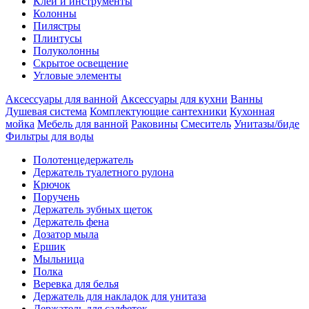
Клеи и инструменты
Колонны
Пилястры
Плинтусы
Полуколонны
Скрытое освещение
Угловые элементы
Аксессуары для ванной
Аксессуары для кухни
Ванны
Душевая система
Комплектующие сантехники
Кухонная
мойка
Мебель для ванной
Раковины
Смеситель
Унитазы/биде
Фильтры для воды
Полотенцедержатель
Держатель туалетного рулона
Крючок
Поручень
Держатель зубных щеток
Держатель фена
Дозатор мыла
Eршик
Мыльница
Полка
Веревка для белья
Держатель для накладок для унитаза
Держатель для салфеток