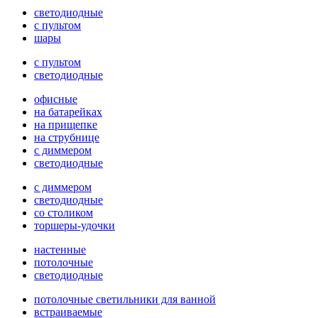
светодиодные
с пультом
шары
с пультом
светодиодные
офисные
на батарейках
на прищепке
на струбнице
с диммером
светодиодные
с диммером
светодиодные
со столиком
торшеры-удочки
настенные
потолочные
светодиодные
потолочные светильники для ванной
встраиваемые