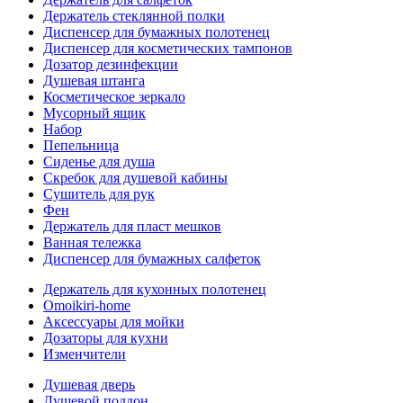
Держатель стеклянной полки
Диспенсер для бумажных полотенец
Диспенсер для косметических тампонов
Дозатор дезинфекции
Душевая штанга
Косметическое зеркало
Мусорный ящик
Набор
Пепельница
Сиденье для душа
Скребок для душевой кабины
Сушитель для рук
Фен
Держатель для пласт мешков
Ванная тележка
Диспенсер для бумажных салфеток
Держатель для кухонных полотенец
Omoikiri-home
Аксессуары для мойки
Дозаторы для кухни
Изменчители
Душевая дверь
Душевой поддон