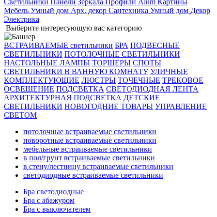
Светильники
Панели
Зеркала
Профили Alum
Картины
Мебель
Умный дом
Арх. декор
Сантехника
Умный дом
Декор
Электрика
Выберите интересующую вас категорию
ВСТРАИВАЕМЫЕ светильники
БРА
ПОДВЕСНЫЕ
СВЕТИЛЬНИКИ
ПОТОЛОЧНЫЕ СВЕТИЛЬНИКИ
НАСТОЛЬНЫЕ ЛАМПЫ
ТОРШЕРЫ
СПОТЫ
СВЕТИЛЬНИКИ В ВАННУЮ КОМНАТУ
УЛИЧНЫЕ
КОМПЛЕКТУЮЩИЕ
ЛЮСТРЫ
ТОЧЕЧНЫЕ
ТРЕКОВОЕ
ОСВЕЩЕНИЕ
ПОДСВЕТКА
СВЕТОДИОДНАЯ ЛЕНТА
АРХИТЕКТУРНАЯ ПОДСВЕТКА
ДЕТСКИЕ
СВЕТИЛЬНИКИ
НОВОГОДНИЕ ТОВАРЫ
УПРАВЛЕНИЕ
СВЕТОМ
потолочные встраиваемые светильники
поворотные встраиваемые светильники
мебельные встраиваемые светильники
в пол/грунт встраиваемые светильники
в стену/лестницу встраиваемые светильники
светодиодные встраиваемые светильники
Бра светодиодные
Бра с абажуром
Бра с выключателем