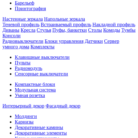
Барельеф
Принтография
Настенные зеркала
Напольные зеркала
Теневой профиль
Встраиваемый профиль
Накладной профиль
Диваны
Кресла
Стулья
Пуфы, банкетки
Столы
Комоды
Тумбы
Консоли
Радиовыключатели
Блоки управления
Датчики
Сервер
умного дома
Комплекты
Клавишные выключатели
Пульты
Радиомодуль
Сенсорные выключатели
Компактные блоки
Модульная система
Умная розетка
Интерьерный декор
Фасадный декор
Молдинги
Карнизы
Декоративные камины
Декоративные элементы