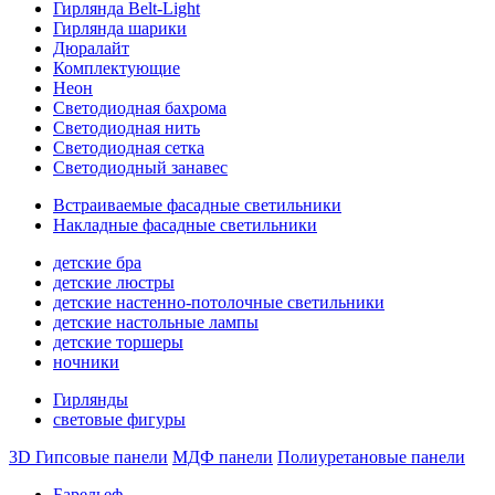
Гирлянда Belt-Light
Гирлянда шарики
Дюралайт
Комплектующие
Неон
Светодиодная бахрома
Светодиодная нить
Светодиодная сетка
Светодиодный занавес
Встраиваемые фасадные светильники
Накладные фасадные светильники
детские бра
детские люстры
детские настенно-потолочные светильники
детские настольные лампы
детские торшеры
ночники
Гирлянды
световые фигуры
3D Гипсовые панели
МДФ панели
Полиуретановые панели
Барельеф