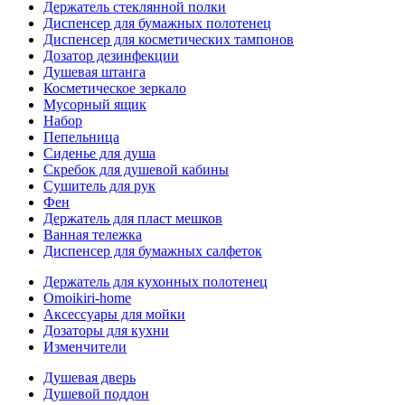
Держатель стеклянной полки
Диспенсер для бумажных полотенец
Диспенсер для косметических тампонов
Дозатор дезинфекции
Душевая штанга
Косметическое зеркало
Мусорный ящик
Набор
Пепельница
Сиденье для душа
Скребок для душевой кабины
Сушитель для рук
Фен
Держатель для пласт мешков
Ванная тележка
Диспенсер для бумажных салфеток
Держатель для кухонных полотенец
Omoikiri-home
Аксессуары для мойки
Дозаторы для кухни
Изменчители
Душевая дверь
Душевой поддон