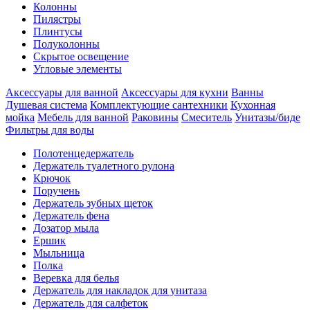
Колонны
Пилястры
Плинтусы
Полуколонны
Скрытое освещение
Угловые элементы
Аксессуары для ванной
Аксессуары для кухни
Ванны
Душевая система
Комплектующие сантехники
Кухонная
мойка
Мебель для ванной
Раковины
Смеситель
Унитазы/биде
Фильтры для воды
Полотенцедержатель
Держатель туалетного рулона
Крючок
Поручень
Держатель зубных щеток
Держатель фена
Дозатор мыла
Eршик
Мыльница
Полка
Веревка для белья
Держатель для накладок для унитаза
Держатель для салфеток