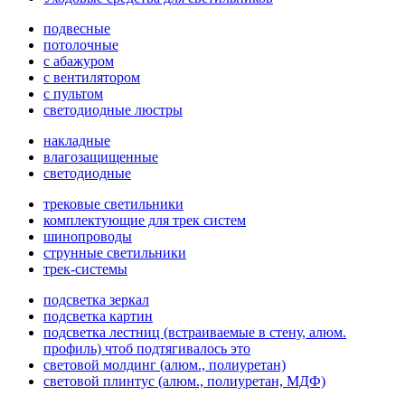
подвесные
потолочные
с абажуром
с вентилятором
с пультом
светодиодные люстры
накладные
влагозащищенные
светодиодные
трековые светильники
комплектующие для трек систем
шинопроводы
струнные светильники
трек-системы
подсветка зеркал
подсветка картин
подсветка лестниц (встраиваемые в стену, алюм.
профиль) чтоб подтягивалось это
световой молдинг (алюм., полиуретан)
световой плинтус (алюм., полиуретан, МДФ)