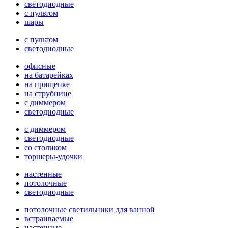
светодиодные
с пультом
шары
с пультом
светодиодные
офисные
на батарейках
на прищепке
на струбнице
с диммером
светодиодные
с диммером
светодиодные
со столиком
торшеры-удочки
настенные
потолочные
светодиодные
потолочные светильники для ванной
встраиваемые
настенные