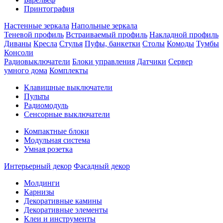
Принтография
Настенные зеркала
Напольные зеркала
Теневой профиль
Встраиваемый профиль
Накладной профиль
Диваны
Кресла
Стулья
Пуфы, банкетки
Столы
Комоды
Тумбы
Консоли
Радиовыключатели
Блоки управления
Датчики
Сервер
умного дома
Комплекты
Клавишные выключатели
Пульты
Радиомодуль
Сенсорные выключатели
Компактные блоки
Модульная система
Умная розетка
Интерьерный декор
Фасадный декор
Молдинги
Карнизы
Декоративные камины
Декоративные элементы
Клеи и инструменты