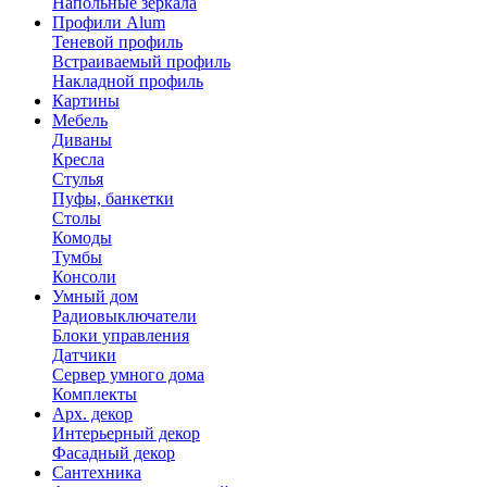
Напольные зеркала
Профили Alum
Теневой профиль
Встраиваемый профиль
Накладной профиль
Картины
Мебель
Диваны
Кресла
Стулья
Пуфы, банкетки
Столы
Комоды
Тумбы
Консоли
Умный дом
Радиовыключатели
Блоки управления
Датчики
Сервер умного дома
Комплекты
Арх. декор
Интерьерный декор
Фасадный декор
Сантехника