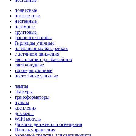
подвесные
потолочные
настенные
наземные
грунтовые
фонарные столбы
Гирлянды уличные
на солнечных батарейках
с датчиком движения
светильники для бассейнов
светодиодные
торшеры уличные
настольные уличные
лампы
абажуры
трансформаторы
пульты
крепления
диммеры
WIFI модуль
Датчики движения и освещения
Панель управления
Уходовые средства для светильников