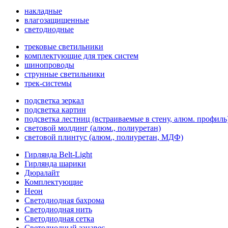
накладные
влагозащищенные
светодиодные
трековые светильники
комплектующие для трек систем
шинопроводы
струнные светильники
трек-системы
подсветка зеркал
подсветка картин
подсветка лестниц (встраиваемые в стену, алюм. профиль
световой молдинг (алюм., полиуретан)
световой плинтус (алюм., полиуретан, МДФ)
Гирлянда Belt-Light
Гирлянда шарики
Дюралайт
Комплектующие
Неон
Светодиодная бахрома
Светодиодная нить
Светодиодная сетка
Светодиодный занавес