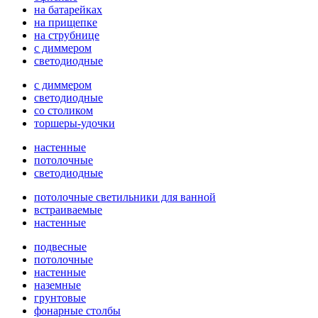
на батарейках
на прищепке
на струбнице
с диммером
светодиодные
с диммером
светодиодные
со столиком
торшеры-удочки
настенные
потолочные
светодиодные
потолочные светильники для ванной
встраиваемые
настенные
подвесные
потолочные
настенные
наземные
грунтовые
фонарные столбы