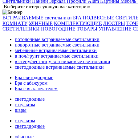
Светильники
Панели
Зеркала
Профили Alum
Картины
Мебель
Выберите интересующую вас категорию
ВСТРАИВАЕМЫЕ светильники
БРА
ПОДВЕСНЫЕ СВЕТИЛ
КОМНАТУ
УЛИЧНЫЕ
КОМПЛЕКТУЮЩИЕ
ЛЮСТРЫ
ТОЧ
СВЕТИЛЬНИКИ
НОВОГОДНИЕ ТОВАРЫ
УПРАВЛЕНИЕ С
потолочные встраиваемые светильники
поворотные встраиваемые светильники
мебельные встраиваемые светильники
в пол/грунт встраиваемые светильники
в стену/лестницу встраиваемые светильники
светодиодные встраиваемые светильники
Бра светодиодные
Бра с абажуром
Бра с выключателем
светодиодные
с пультом
шары
с пультом
светодиодные
офисные