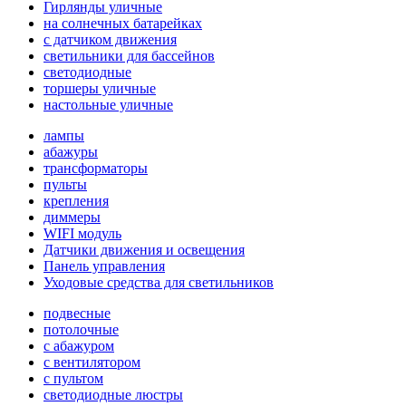
Гирлянды уличные
на солнечных батарейках
с датчиком движения
светильники для бассейнов
светодиодные
торшеры уличные
настольные уличные
лампы
абажуры
трансформаторы
пульты
крепления
диммеры
WIFI модуль
Датчики движения и освещения
Панель управления
Уходовые средства для светильников
подвесные
потолочные
с абажуром
с вентилятором
с пультом
светодиодные люстры