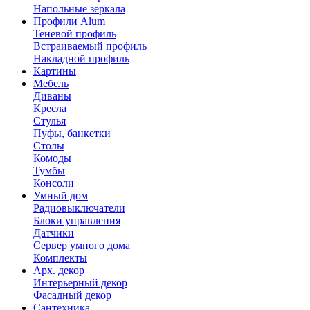
Напольные зеркала
Профили Alum
Теневой профиль
Встраиваемый профиль
Накладной профиль
Картины
Мебель
Диваны
Кресла
Стулья
Пуфы, банкетки
Столы
Комоды
Тумбы
Консоли
Умный дом
Радиовыключатели
Блоки управления
Датчики
Сервер умного дома
Комплекты
Арх. декор
Интерьерный декор
Фасадный декор
Сантехника