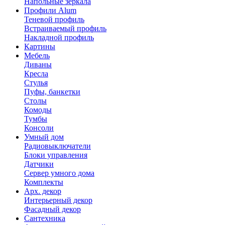
Напольные зеркала
Профили Alum
Теневой профиль
Встраиваемый профиль
Накладной профиль
Картины
Мебель
Диваны
Кресла
Стулья
Пуфы, банкетки
Столы
Комоды
Тумбы
Консоли
Умный дом
Радиовыключатели
Блоки управления
Датчики
Сервер умного дома
Комплекты
Арх. декор
Интерьерный декор
Фасадный декор
Сантехника