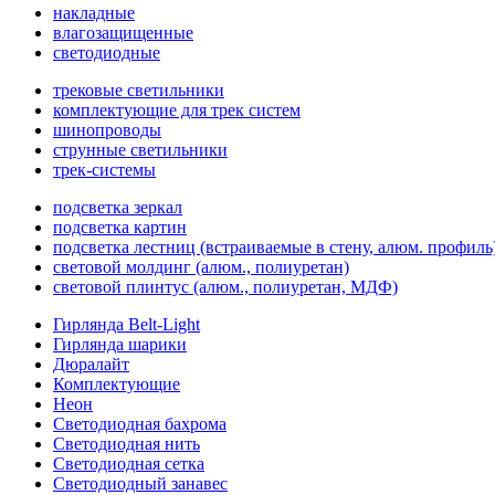
накладные
влагозащищенные
светодиодные
трековые светильники
комплектующие для трек систем
шинопроводы
струнные светильники
трек-системы
подсветка зеркал
подсветка картин
подсветка лестниц (встраиваемые в стену, алюм. профиль
световой молдинг (алюм., полиуретан)
световой плинтус (алюм., полиуретан, МДФ)
Гирлянда Belt-Light
Гирлянда шарики
Дюралайт
Комплектующие
Неон
Светодиодная бахрома
Светодиодная нить
Светодиодная сетка
Светодиодный занавес