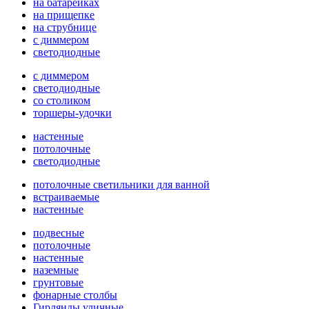
на батарейках
на прищепке
на струбнице
с диммером
светодиодные
с диммером
светодиодные
со столиком
торшеры-удочки
настенные
потолочные
светодиодные
потолочные светильники для ванной
встраиваемые
настенные
подвесные
потолочные
настенные
наземные
грунтовые
фонарные столбы
Гирлянды уличные