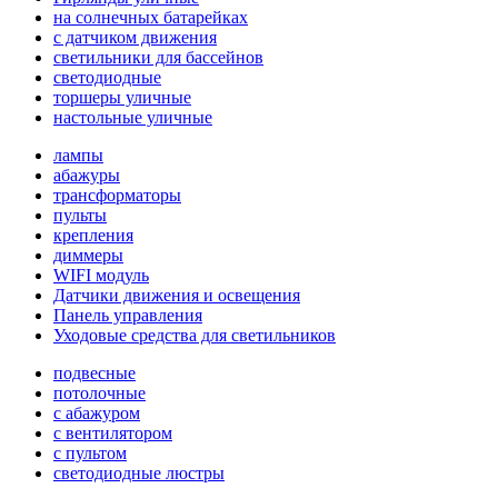
на солнечных батарейках
с датчиком движения
светильники для бассейнов
светодиодные
торшеры уличные
настольные уличные
лампы
абажуры
трансформаторы
пульты
крепления
диммеры
WIFI модуль
Датчики движения и освещения
Панель управления
Уходовые средства для светильников
подвесные
потолочные
с абажуром
с вентилятором
с пультом
светодиодные люстры