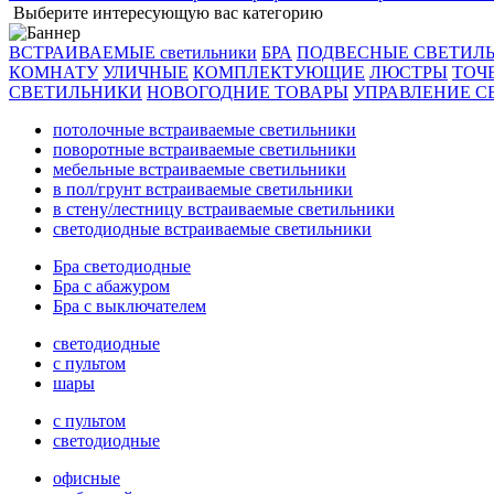
Выберите интересующую вас категорию
ВСТРАИВАЕМЫЕ светильники
БРА
ПОДВЕСНЫЕ СВЕТИЛ
КОМНАТУ
УЛИЧНЫЕ
КОМПЛЕКТУЮЩИЕ
ЛЮСТРЫ
ТОЧ
СВЕТИЛЬНИКИ
НОВОГОДНИЕ ТОВАРЫ
УПРАВЛЕНИЕ С
потолочные встраиваемые светильники
поворотные встраиваемые светильники
мебельные встраиваемые светильники
в пол/грунт встраиваемые светильники
в стену/лестницу встраиваемые светильники
светодиодные встраиваемые светильники
Бра светодиодные
Бра с абажуром
Бра с выключателем
светодиодные
с пультом
шары
с пультом
светодиодные
офисные