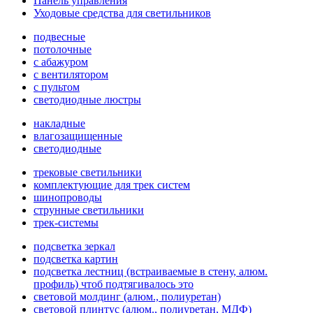
Панель управления
Уходовые средства для светильников
подвесные
потолочные
с абажуром
с вентилятором
с пультом
светодиодные люстры
накладные
влагозащищенные
светодиодные
трековые светильники
комплектующие для трек систем
шинопроводы
струнные светильники
трек-системы
подсветка зеркал
подсветка картин
подсветка лестниц (встраиваемые в стену, алюм.
профиль) чтоб подтягивалось это
световой молдинг (алюм., полиуретан)
световой плинтус (алюм., полиуретан, МДФ)