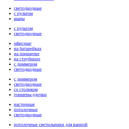
светодиодные
с пультом
шары
с пультом
светодиодные
офисные
на батарейках
на прищепке
на струбнице
с диммером
светодиодные
с диммером
светодиодные
со столиком
торшеры-удочки
настенные
потолочные
светодиодные
потолочные светильники для ванной