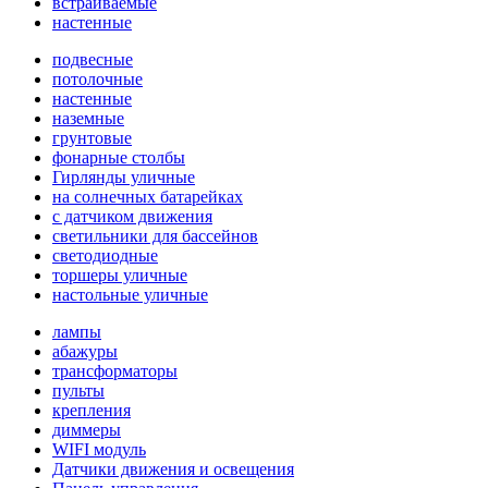
встраиваемые
настенные
подвесные
потолочные
настенные
наземные
грунтовые
фонарные столбы
Гирлянды уличные
на солнечных батарейках
с датчиком движения
светильники для бассейнов
светодиодные
торшеры уличные
настольные уличные
лампы
абажуры
трансформаторы
пульты
крепления
диммеры
WIFI модуль
Датчики движения и освещения