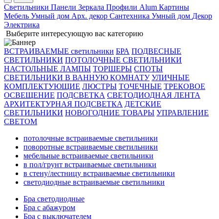
Светильники
Панели
Зеркала
Профили Alum
Картины
Мебель
Умный дом
Арх. декор
Сантехника
Умный дом
Декор
Электрика
Выберите интересующую вас категорию
ВСТРАИВАЕМЫЕ светильники
БРА
ПОДВЕСНЫЕ
СВЕТИЛЬНИКИ
ПОТОЛОЧНЫЕ СВЕТИЛЬНИКИ
НАСТОЛЬНЫЕ ЛАМПЫ
ТОРШЕРЫ
СПОТЫ
СВЕТИЛЬНИКИ В ВАННУЮ КОМНАТУ
УЛИЧНЫЕ
КОМПЛЕКТУЮЩИЕ
ЛЮСТРЫ
ТОЧЕЧНЫЕ
ТРЕКОВОЕ
ОСВЕЩЕНИЕ
ПОДСВЕТКА
СВЕТОДИОДНАЯ ЛЕНТА
АРХИТЕКТУРНАЯ ПОДСВЕТКА
ДЕТСКИЕ
СВЕТИЛЬНИКИ
НОВОГОДНИЕ ТОВАРЫ
УПРАВЛЕНИЕ
СВЕТОМ
потолочные встраиваемые светильники
поворотные встраиваемые светильники
мебельные встраиваемые светильники
в пол/грунт встраиваемые светильники
в стену/лестницу встраиваемые светильники
светодиодные встраиваемые светильники
Бра светодиодные
Бра с абажуром
Бра с выключателем