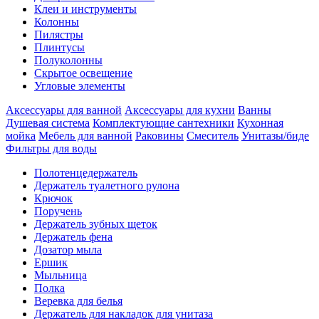
Клеи и инструменты
Колонны
Пилястры
Плинтусы
Полуколонны
Скрытое освещение
Угловые элементы
Аксессуары для ванной
Аксессуары для кухни
Ванны
Душевая система
Комплектующие сантехники
Кухонная
мойка
Мебель для ванной
Раковины
Смеситель
Унитазы/биде
Фильтры для воды
Полотенцедержатель
Держатель туалетного рулона
Крючок
Поручень
Держатель зубных щеток
Держатель фена
Дозатор мыла
Eршик
Мыльница
Полка
Веревка для белья
Держатель для накладок для унитаза