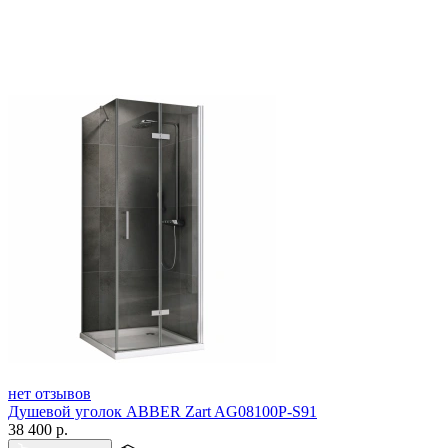
нет отзывов
Душевой уголок ABBER Zart AG08100P-S91
38 400
р.