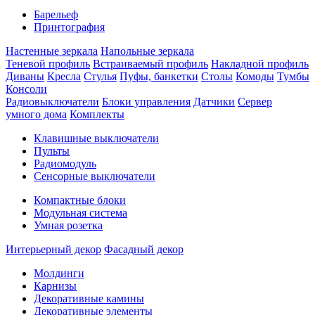
Барельеф
Принтография
Настенные зеркала
Напольные зеркала
Теневой профиль
Встраиваемый профиль
Накладной профиль
Диваны
Кресла
Стулья
Пуфы, банкетки
Столы
Комоды
Тумбы
Консоли
Радиовыключатели
Блоки управления
Датчики
Сервер
умного дома
Комплекты
Клавишные выключатели
Пульты
Радиомодуль
Сенсорные выключатели
Компактные блоки
Модульная система
Умная розетка
Интерьерный декор
Фасадный декор
Молдинги
Карнизы
Декоративные камины
Декоративные элементы