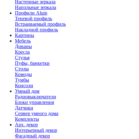
Настенные зеркала
Напольные зеркала
Профили Alum
Теневой профиль
Встраиваемый профиль
Накладной профиль
Картины
Мебель
Диваны
Кресла
Стулья
Пуфы, банкетки
Столы
Комоды
Тумбы
Консоли
Умный дом
Радиовыключатели
Блоки управления
Датчики
Сервер умного дома
Комплекты
Арх. декор
Интерьерный декор
Фасадный декор