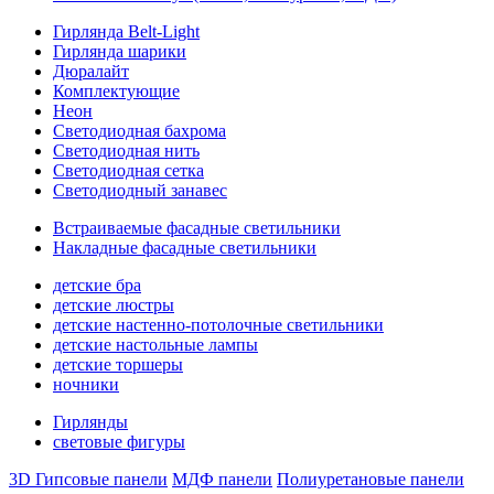
Гирлянда Belt-Light
Гирлянда шарики
Дюралайт
Комплектующие
Неон
Светодиодная бахрома
Светодиодная нить
Светодиодная сетка
Светодиодный занавес
Встраиваемые фасадные светильники
Накладные фасадные светильники
детские бра
детские люстры
детские настенно-потолочные светильники
детские настольные лампы
детские торшеры
ночники
Гирлянды
световые фигуры
3D Гипсовые панели
МДФ панели
Полиуретановые панели